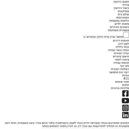
הסכם גירושין
בגידה
גישור גירושין
פונדקאות
שלום בית
אפוטרופוס
אלימות במשפחה
מזונות ילדים
נישואים אזרחיים
משמורת משותפת
תחומי עניין בדיני נזיקין ופיצויים
תאונות דרכים
לשון הרע
נכות כללית
אובדן כושר עבודה
ועדה רפואית
חישוב פיצויים
ביטוח לאומי
תאונת עבודה
נזקי גוף
רשלנות רפואית
ייפוי כוח מתמשך
אודות
RSS
תנאי שימוש
חוקים
מדיניות פרטיות
התכנים המופיעים באתר ובפורומי הדיון נועדו לספק אינפורמציה בלבד ואינם בגדר עיצה משפטית, חוות דעת
מקצועית או תחליף להתייעצות עם עורך דין. נא לעיין בתנאי השימוש באתר.