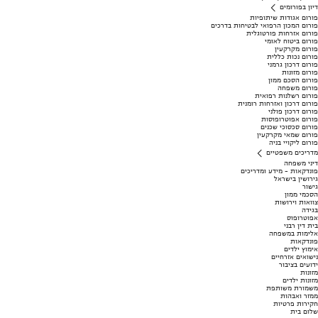
דיון בפורומים
פורום אגודות שיתופיות
פורום המכון הרפואי לבטיחות בדרכים
פורום אזרחות פורטוגלית
פורום ביטוח לאומי
פורום מקרקעין
פורום נכות כללית
פורום דרכון גרמני
פורום מזונות
פורום הסכם ממון
פורום משפחה
פורום רשלנות רפואית
פורום דרכון ואזרחות רומנית
פורום דרכון פולני
פורום אפוטרופוסות
פורום סכסוכי שכנים
פורום שמאי מקרקעין
פורום ליקויי בניה
מדריכים משפטיים
דיני משפחה
פונדקאות - מידע ומדריכים
גירושין בישראל
גישור
הסכמי ממון
צוואות וירושות
בגידה
אפוטרופוס
בית דין רבני
אלימות במשפחה
פונדקאות
אימוץ ילדים
נישואים אזרחיים
ידועים בציבור
מזונות
מזונות ילדים
משמורת משותפת
ממזר ואבהות
חקירות פרטיות
שלום בית