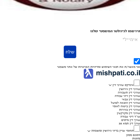
הירשמו לניוזלטר המשפטי שלנו
אימייל*
שלח
אני מאשר/ת את
תנאי השימוש
ומדיניות הפרטיות
של אתר משפטי
אינדקס עורכי דין
עורכי דין גירושין
עורכי דין תעבורה
עורכי דין דיני עבודה
עורכי דין צבאי
עורכי דין הוצאה לפועל
עורכי דין ביטוח לאומי
עורכי דין בוררות
עורכי דין מקרקעין
עו"ד דיני עבודה
עורך דין מיסים
עורך דין תמא 38
תחומי עניין בדיני גירושין ומשפחה
הסכם ממון
מזונות