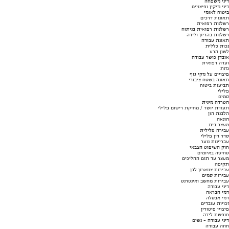
דיני משפחה
דיני נזיקין ופיצויים
ביטוח לאומי
תאונות דרכים
רשלנות רפואית
רשלנות רפואית בניתוח
רשלנות בהריון ולידה
תאונת עבודה
נכות כללית
לשון הרע
אובדן כושר עבודה
ועדה רפואית
גזזת
פיצויים על נזקי גוף
תאונה בשטח ציבורי
תביעות ביטוח
פלילי
סמים
הטרדה מינית
תעודת יושר / מחיקת רישום פלילי
הלבנת הון
הונאה
מעצר בית
עבירה פלילית
סדר דין פלילי
עבריינות נוער
חוק השיפוט הצבאי
סחיטה באיומים
מעצר עד תום ההליכים
תקיפה
עבירות צווארון לבן
עבירות סמים
עבירות מחשב ואינטרנט
דיני עבודה
דמי הבראה
דמי אבטלה
זכויות עובדים
פיצויי פיטורין
חופשת לידה
דיני עבודה - נשים
חוזה עבודה