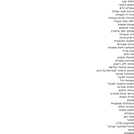
הלנת שכר
הסכם קיבוצי
עובדים זרים
הרעת תנאי עבודה
בית דין לעבודה
הטרדה מינית בעבודה
יחסי עובד מעביד
שעות נוספות
שכר מינימום
שימוע לפני פיטורין
דיני תעבורה
רישיון נהיגה
תקנות התעבורה
נהיגה בשכרות
תשלום דוחות משטרה
פגע וברח
נהג חדש
תאונת אופנוע
מהירות מופרזת
נהיגה ללא רישיון
שיטת הניקוד החדשה
המכון הרפואי לבטיחות בדרכים
אלכוהול ונהיגה
הוצאה לפועל
פשיטת רגל
לשכת ההוצאה לפועל
חובות אבודים
איחוד תיקים
עיכוב יציאה מהארץ
גביית חובות
בנקים
גרפולוגיה משפטית
חקירת יכולת
הסכם פשרה
עיקולים
שטר חוב
הפטר
מקרקעין ונדל"ן
מינהל מקרקעי ישראל
טאבו
משכנתא