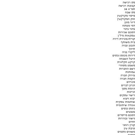
מס רכישה
קבוצת רכישה
תמ"א 38
מס שבח
מיסוי מקרקעין
חוק המקרקעין
דיור מוגן
דמי מפתח
פינוי בינוי
הסכם שכירות
עסקאות נדל"ן
קניית/מכירת דירה
בית משותף
תכנון ובניה
תיווך
ליקויי בניה
דירות מכונס נכסים
היטל השבחה
קרקע חקלאית
משפט מסחרי
רשם החברות
עמותות
פירוק חברה
הקמת חברה
מכרזים
זכרון דברים
הרמת מסך
זכיינות
רישוי עסקים
יבוא ויצוא
שותפות עסקית
אגודה שיתופית
כינוס נכסים
פטנטים
הסכם מייסדים
גישור ובוררות
חוזים
קניין רוחני
גניבת עין
נושאים נוספים