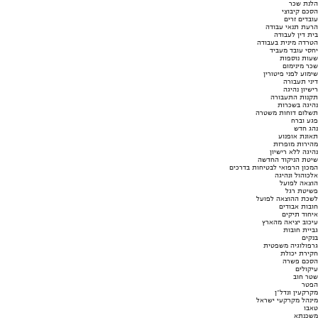
הלנת שכר
הסכם קיבוצי
עובדים זרים
הרעת תנאי עבודה
בית דין לעבודה
הטרדה מינית בעבודה
יחסי עובד מעביד
שעות נוספות
שכר מינימום
שימוע לפני פיטורין
דיני תעבורה
רישיון נהיגה
תקנות התעבורה
נהיגה בשכרות
תשלום דוחות משטרה
פגע וברח
נהג חדש
תאונת אופנוע
מהירות מופרזת
נהיגה ללא רישיון
שיטת הניקוד החדשה
המכון הרפואי לבטיחות בדרכים
אלכוהול ונהיגה
הוצאה לפועל
פשיטת רגל
לשכת ההוצאה לפועל
חובות אבודים
איחוד תיקים
עיכוב יציאה מהארץ
גביית חובות
בנקים
גרפולוגיה משפטית
חקירת יכולת
הסכם פשרה
עיקולים
שטר חוב
הפטר
מקרקעין ונדל"ן
מינהל מקרקעי ישראל
טאבו
משכנתא