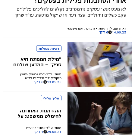
אחרי הסתבכות פלילית בעסקים?
לא מעט אנשי עסקים נורמטיבים נקלעים להליכים פליליים
עקב כשלים ניהוליים, עצה רעה או שיקול מוטעה. עו"ד שרון
נהרי מסביר איך אנשי עסקים יכולים לחזור לדרך הנכונה ולבנות
עתיד חדש
ראיון עם
:
ליהי גיאת - מערכת זאפ משפטי
14.09.25
6 דק'
ראיות פסולות
"מילת המפתח היא
ספק" - המדען שנלחם
בראיות המשטרה
מאת
:
ד''ר-דריו ורטניק-ייעוץ
והפרקליטות
טוקסיקולגי ובדיקות דנ''א
13.05.25
6 דק'
הליך פלילי
ההזדמנות האחרונה
להימלט ממשפט: על
חשיבות השימוע הפלילי
מאת
:
עו"ד אמנון בן נעים
29.08.21
4 דק'