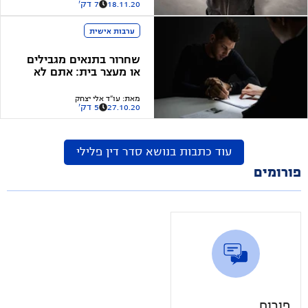
18.11.20
7 דק'
ערבות אישית
שחרור בתנאים מגבילים
או מעצר בית: אתם לא
חייבים להסכים לכל
הגבלה
מאת
:
עו"ד אלי יצחק
27.10.20
5 דק'
עוד כתבות בנושא
סדר דין פלילי
פורומים
פורום