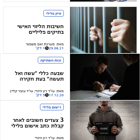
תיק פלילי
חשיבות הליווי האישי
בתיקים פליליים
מאת
:
מערכת זאפ משפטי
29.06.21
1 דק'
זכות השתיקה
שבעה כללי "עשה ואל
תעשה" בעת חקירה
במשטרה
מאת
:
עו"ד רון הינדי, עו"ד עופר קליין
17.12.20
5 דק'
רישום פלילי
3 צעדים חשובים לאחר
קבלת כתב אישום פלילי
או הצעה להסדר מותנה
מאת
:
עו"ד רון הינדי