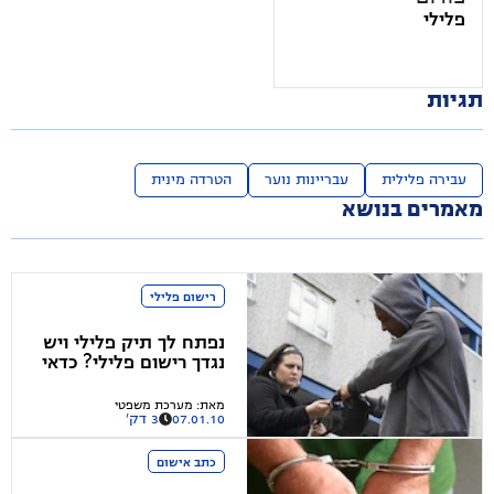
פלילי
תגיות
עבירה פלילית
עבריינות נוער
הטרדה מינית
מאמרים בנושא
רישום פלילי
נפתח לך תיק פלילי ויש
נגדך רישום פלילי? כדאי
לבדוק אם ניתן למחוק
אותו
מאת
:
מערכת משפטי
07.01.10
3 דק'
כתב אישום