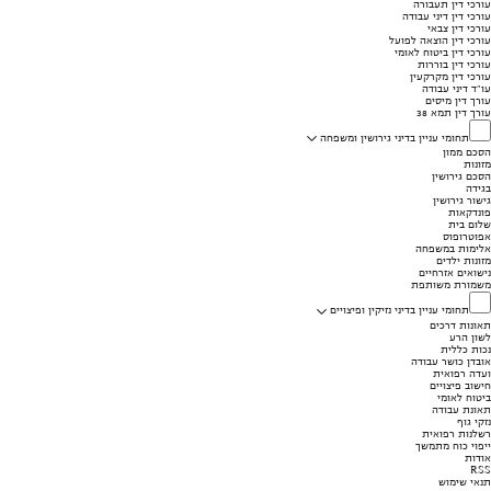
עורכי דין תעבורה
עורכי דין דיני עבודה
עורכי דין צבאי
עורכי דין הוצאה לפועל
עורכי דין ביטוח לאומי
עורכי דין בוררות
עורכי דין מקרקעין
עו"ד דיני עבודה
עורך דין מיסים
עורך דין תמא 38
תחומי עניין בדיני גירושין ומשפחה
הסכם ממון
מזונות
הסכם גירושין
בגידה
גישור גירושין
פונדקאות
שלום בית
אפוטרופוס
אלימות במשפחה
מזונות ילדים
נישואים אזרחיים
משמורת משותפת
תחומי עניין בדיני נזיקין ופיצויים
תאונות דרכים
לשון הרע
נכות כללית
אובדן כושר עבודה
ועדה רפואית
חישוב פיצויים
ביטוח לאומי
תאונת עבודה
נזקי גוף
רשלנות רפואית
ייפוי כוח מתמשך
אודות
RSS
תנאי שימוש