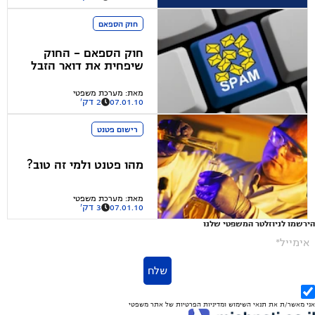
חוק הספאם
חוק הספאם - החוק
שיפחית את דואר הזבל
במייל שלנו
מאת
:
מערכת משפטי
07.01.10
2 דק'
רישום פטנט
מהו פטנט ולמי זה טוב?
מאת
:
מערכת משפטי
07.01.10
3 דק'
הירשמו לניוזלטר המשפטי שלנו
אימייל*
שלח
אני מאשר/ת את
תנאי השימוש
ומדיניות הפרטיות
של אתר משפטי