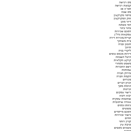
מס רכישה
קבוצת רכישה
תמ"א 38
מס שבח
מיסוי מקרקעין
חוק המקרקעין
דיור מוגן
דמי מפתח
פינוי בינוי
הסכם שכירות
עסקאות נדל"ן
קניית/מכירת דירה
בית משותף
תכנון ובניה
תיווך
ליקויי בניה
דירות מכונס נכסים
היטל השבחה
קרקע חקלאית
משפט מסחרי
רשם החברות
עמותות
פירוק חברה
הקמת חברה
מכרזים
זכרון דברים
הרמת מסך
זכיינות
רישוי עסקים
יבוא ויצוא
שותפות עסקית
אגודה שיתופית
כינוס נכסים
פטנטים
הסכם מייסדים
גישור ובוררות
חוזים
קניין רוחני
גניבת עין
נושאים נוספים