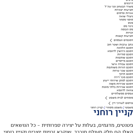
מיסים
דרכונים
משרד הבטחון ונכי צה"ל
תביעות יצוגיות
אגרות ומיסים
ניצולי שואה
סימני מסחר
מכס
ניכוי מס
מס הכנסה
זכויות
תביעות קטנות
הסכמים וטפסים
כתב ערבות ושטר חוב
הסכם הלוואה
הסכם גירושין לדוגמא
הסכם סודיות
הסכם שותפות
הסכם מייסדים
הסכם עבודה אישי
הסכם הורות משותפת
הסכם שכר טרחה
הסכם תיווך
הסכם מכר דירה
הסכם למתן שירותי ייעוץ
הסכם שכירות משנה
הסכם שכירות בלתי מוגנת
צוואה לדוגמא
טפסים ממשלתיים
מומחים לבית משפט
פרסום לעורכי דין
משפטי
משפט מסחרי
קניין רוחני
קניין רוחני
פטנטים, מדגמים, בעלות על יצירה ספרותית - כל הנושאים
האלו הם חלק מעולם מורכב, שנקרא זכויות יוצרים וקניין רוחני.