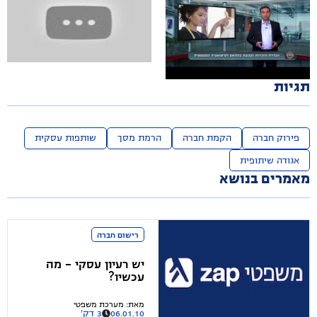
מיהו בעל זכות היוצרים בעסקה של
יש לך רעיון? איך מגנים עליו?!
יצירה מוזמנת?
השאלה הכי נפוצה בעולם הקניין הרוחני היא "איך
אני מגן על הרעיון שלי?". מפני העתקה, זיוף או
פרילנסרים - מי בעל זכויות היוצרים של עבודה
גניבה.
מוזמנת (אלה אם כן סוכם אחרת, כמובן)? מאמר
שחיברתם, עיצוב שעיצבתם, קוד שכתבתם - שלכם
או של המשלם?
תגיות
פירוק חברה
הקמת חברה
הרמת מסך
שותפות עסקית
אגודה שיתופית
מאמרים בנושא
רישום חברה
יש רעיון עסקי - מה
עכשיו?
מאת
:
מערכת משפטי
06.01.10
3 דק'