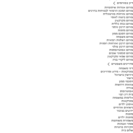
דיון בפורומים
פורום אגודות שיתופיות
פורום המכון הרפואי לבטיחות בדרכים
פורום אזרחות פורטוגלית
פורום ביטוח לאומי
פורום מקרקעין
פורום נכות כללית
פורום דרכון גרמני
פורום מזונות
פורום הסכם ממון
פורום משפחה
פורום רשלנות רפואית
פורום דרכון ואזרחות רומנית
פורום דרכון פולני
פורום אפוטרופוסות
פורום סכסוכי שכנים
פורום שמאי מקרקעין
פורום ליקויי בניה
מדריכים משפטיים
דיני משפחה
פונדקאות - מידע ומדריכים
גירושין בישראל
גישור
הסכמי ממון
צוואות וירושות
בגידה
אפוטרופוס
בית דין רבני
אלימות במשפחה
פונדקאות
אימוץ ילדים
נישואים אזרחיים
ידועים בציבור
מזונות
מזונות ילדים
משמורת משותפת
ממזר ואבהות
חקירות פרטיות
שלום בית