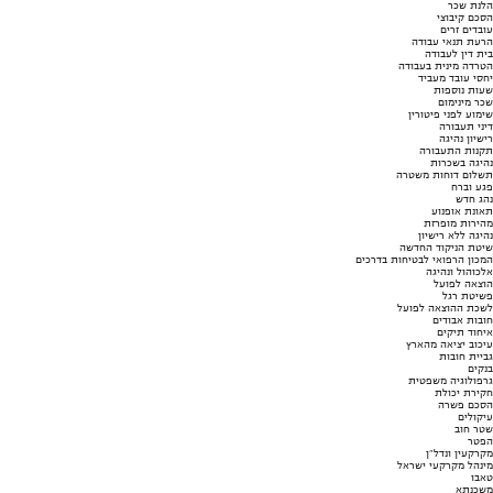
הלנת שכר
הסכם קיבוצי
עובדים זרים
הרעת תנאי עבודה
בית דין לעבודה
הטרדה מינית בעבודה
יחסי עובד מעביד
שעות נוספות
שכר מינימום
שימוע לפני פיטורין
דיני תעבורה
רישיון נהיגה
תקנות התעבורה
נהיגה בשכרות
תשלום דוחות משטרה
פגע וברח
נהג חדש
תאונת אופנוע
מהירות מופרזת
נהיגה ללא רישיון
שיטת הניקוד החדשה
המכון הרפואי לבטיחות בדרכים
אלכוהול ונהיגה
הוצאה לפועל
פשיטת רגל
לשכת ההוצאה לפועל
חובות אבודים
איחוד תיקים
עיכוב יציאה מהארץ
גביית חובות
בנקים
גרפולוגיה משפטית
חקירת יכולת
הסכם פשרה
עיקולים
שטר חוב
הפטר
מקרקעין ונדל"ן
מינהל מקרקעי ישראל
טאבו
משכנתא