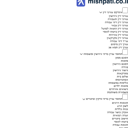
אינדקס עורכי דין
עורכי דין גירושין
עורכי דין תעבורה
עורכי דין דיני עבודה
עורכי דין צבאי
עורכי דין הוצאה לפועל
עורכי דין ביטוח לאומי
עורכי דין בוררות
עורכי דין מקרקעין
עו"ד דיני עבודה
עורך דין מיסים
עורך דין תמא 38
תחומי עניין בדיני גירושין ומשפחה
הסכם ממון
מזונות
הסכם גירושין
בגידה
גישור גירושין
פונדקאות
שלום בית
אפוטרופוס
אלימות במשפחה
מזונות ילדים
נישואים אזרחיים
משמורת משותפת
תחומי עניין בדיני נזיקין ופיצויים
תאונות דרכים
לשון הרע
נכות כללית
אובדן כושר עבודה
ועדה רפואית
חישוב פיצויים
ביטוח לאומי
תאונת עבודה
נזקי גוף