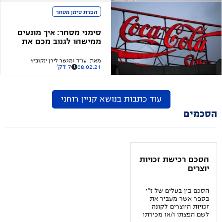
הפרת סימן מסחר
סימני מסחר: איך מונעים
ממישהו לגנוב מכם את
הסמל המסחרי?
מאת
:
עו"ד ומגשר לירן ינקוביץ
08.02.21
7 דק'
עוד כתבות בנושא
קניין רוחני
הסכמים
הסכם רכישת זכויות
יוצרים
הסכם בין בעלים של ז"י
בספר אשר מעביר את
זכויות היוצרים לקונה
לשם הפצתו ו/או מכירתו