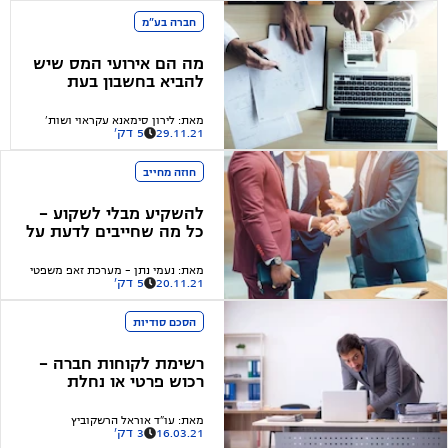
חברה בע"מ
מה הם אירועי המס שיש
להביא בחשבון בעת
מעבר מעצמאי לחברה?
מדריך
מאת
:
לירון סימאנא עקראוי ושות'
29.11.21
5 דק'
חוזה מחייב
להשקיע מבלי לשקוע -
כל מה שחייבים לדעת על
הסכם השקעה
מאת
:
נעמי נתן - מערכת זאפ משפטי
20.11.21
5 דק'
הסכם סודיות
רשימת לקוחות חברה –
רכוש פרטי או נחלת
הכלל?
מאת
:
עו"ד אוראל הרשקוביץ
16.03.21
3 דק'