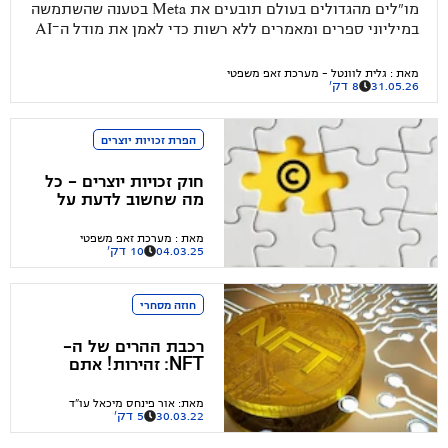
המלאכותית
מו"לים מהגדולים בעולם תובעים את Meta בטענה שהשתמשה
במיליוני ספרים ומאמרים ללא רשות כדי לאמן את מודל ה־AI
שלה, בזמן שהאיחוד האירופי מקדם חובת סימון לתוכן שנוצר
בבינה מלאכותית ודיפ־פייקים. איך זה עלול להשפיע גם על
מאת
:
גלית לוונטל - מערכת זאפ משפטי
31.05.26
8 דק'
השימוש היומיומי שלכם ב – AI?
הפרת זכויות יוצרים
חוק זכויות יוצרים – כל
מה שחשוב לדעת על
הגנת קניין רוחני
מאת
:
מערכת זאפ משפטי
04.03.25
10 דק'
חוזה מסחרי
רכבת ההרים של ה-
NFT: זהירות! אתם
צריכים עורך דין
מאת
:
אור פינחס מיכאל עו"ד
30.03.22
5 דק'