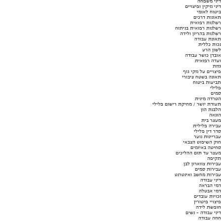
דיני משפחה
דיני נזיקין ופיצויים
ביטוח לאומי
תאונות דרכים
רשלנות רפואית
רשלנות רפואית בניתוח
רשלנות בהריון ולידה
תאונת עבודה
נכות כללית
לשון הרע
אובדן כושר עבודה
ועדה רפואית
גזזת
פיצויים על נזקי גוף
תאונה בשטח ציבורי
תביעות ביטוח
פלילי
סמים
הטרדה מינית
תעודת יושר / מחיקת רישום פלילי
הלבנת הון
הונאה
מעצר בית
עבירה פלילית
סדר דין פלילי
עבריינות נוער
חוק השיפוט הצבאי
סחיטה באיומים
מעצר עד תום ההליכים
תקיפה
עבירות צווארון לבן
עבירות סמים
עבירות מחשב ואינטרנט
דיני עבודה
דמי הבראה
דמי אבטלה
זכויות עובדים
פיצויי פיטורין
חופשת לידה
דיני עבודה - נשים
חוזה עבודה