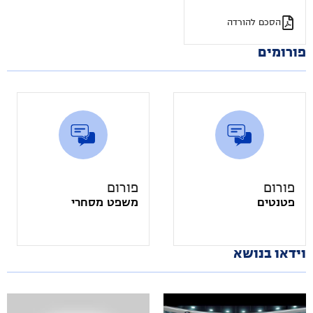
ו/או השאלתו ו/או פרסומו
בארץ ובחו"ל
הסכם להורדה
פורומים
פורום
פורום
פטנטים
משפט מסחרי
וידאו בנושא