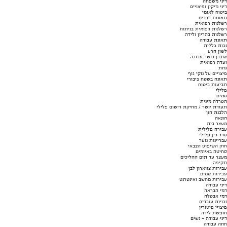
דיני משפחה
דיני נזיקין ופיצויים
ביטוח לאומי
תאונות דרכים
רשלנות רפואית
רשלנות רפואית בניתוח
רשלנות בהריון ולידה
תאונת עבודה
נכות כללית
לשון הרע
אובדן כושר עבודה
ועדה רפואית
גזזת
פיצויים על נזקי גוף
תאונה בשטח ציבורי
תביעות ביטוח
פלילי
סמים
הטרדה מינית
תעודת יושר / מחיקת רישום פלילי
הלבנת הון
הונאה
מעצר בית
עבירה פלילית
סדר דין פלילי
עבריינות נוער
חוק השיפוט הצבאי
סחיטה באיומים
מעצר עד תום ההליכים
תקיפה
עבירות צווארון לבן
עבירות סמים
עבירות מחשב ואינטרנט
דיני עבודה
דמי הבראה
דמי אבטלה
זכויות עובדים
פיצויי פיטורין
חופשת לידה
דיני עבודה - נשים
חוזה עבודה