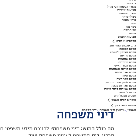
מיסים
דרכונים
משרד הבטחון ונכי צה"ל
תביעות יצוגיות
אגרות ומיסים
ניצולי שואה
סימני מסחר
מכס
ניכוי מס
מס הכנסה
זכויות
תביעות קטנות
הסכמים וטפסים
כתב ערבות ושטר חוב
הסכם הלוואה
הסכם גירושין לדוגמא
הסכם סודיות
הסכם שותפות
הסכם מייסדים
הסכם עבודה אישי
הסכם הורות משותפת
הסכם שכר טרחה
הסכם תיווך
הסכם מכר דירה
הסכם למתן שירותי ייעוץ
הסכם שכירות משנה
הסכם שכירות בלתי מוגנת
צוואה לדוגמא
טפסים ממשלתיים
מומחים לבית משפט
פרסום לעורכי דין
משפטי
גירושין ודיני משפחה
דיני משפחה
דיני משפחה
מה כולל המושג דיני משפחה? לפניכם מידע משפטי רב בנ
הרבני, בית המשפט לענייני משפחה ועוד