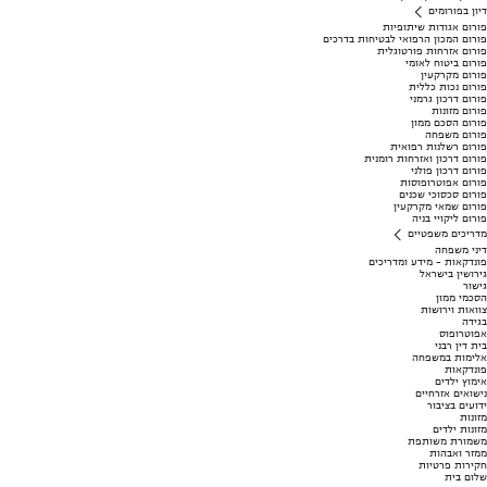
דיון בפורומים
פורום אגודות שיתופיות
פורום המכון הרפואי לבטיחות בדרכים
פורום אזרחות פורטוגלית
פורום ביטוח לאומי
פורום מקרקעין
פורום נכות כללית
פורום דרכון גרמני
פורום מזונות
פורום הסכם ממון
פורום משפחה
פורום רשלנות רפואית
פורום דרכון ואזרחות רומנית
פורום דרכון פולני
פורום אפוטרופוסות
פורום סכסוכי שכנים
פורום שמאי מקרקעין
פורום ליקויי בניה
מדריכים משפטיים
דיני משפחה
פונדקאות - מידע ומדריכים
גירושין בישראל
גישור
הסכמי ממון
צוואות וירושות
בגידה
אפוטרופוס
בית דין רבני
אלימות במשפחה
פונדקאות
אימוץ ילדים
נישואים אזרחיים
ידועים בציבור
מזונות
מזונות ילדים
משמורת משותפת
ממזר ואבהות
חקירות פרטיות
שלום בית