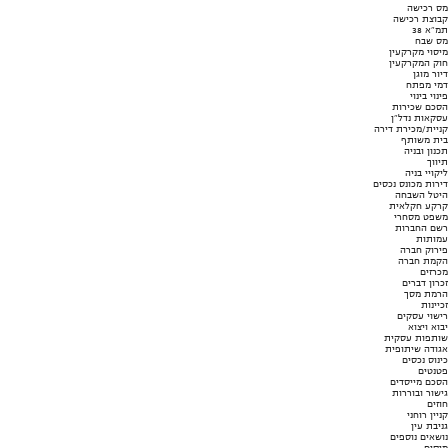
מס רכישה
קבוצת רכישה
תמ"א 38
מס שבח
מיסוי מקרקעין
חוק המקרקעין
דיור מוגן
דמי מפתח
פינוי בינוי
הסכם שכירות
עסקאות נדל"ן
קניית/מכירת דירה
בית משותף
תכנון ובניה
תיווך
ליקויי בניה
דירות מכונס נכסים
היטל השבחה
קרקע חקלאית
משפט מסחרי
רשם החברות
עמותות
פירוק חברה
הקמת חברה
מכרזים
זכרון דברים
הרמת מסך
זכיינות
רישוי עסקים
יבוא ויצוא
שותפות עסקית
אגודה שיתופית
כינוס נכסים
פטנטים
הסכם מייסדים
גישור ובוררות
חוזים
קניין רוחני
גניבת עין
נושאים נוספים