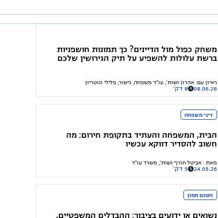
משחק כפול מול הדיינים? כך תמונות חושפניות
ברשת עלולות להשפיע על תיק הגירושין שלכם
ראיון עם
:
אהרון ושות', עו"ד משפחה, גישור, פלילי ונוטריון
08.06.26
8 דק'
דיני משפחה
הבית, המשפחה והעתיד בתקופת חירום: מה
חשוב להסדיר דווקא עכשיו
מאת
:
אביטל חורף ושות', משרד עו"ד
24.05.26
5 דק'
הסכם ממון
נשואים או ידועים בציבור: ההבדלים המשפטיים,