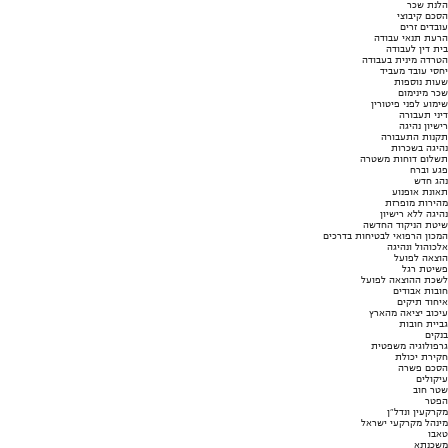
הלנת שכר
הסכם קיבוצי
עובדים זרים
הרעת תנאי עבודה
בית דין לעבודה
הטרדה מינית בעבודה
יחסי עובד מעביד
שעות נוספות
שכר מינימום
שימוע לפני פיטורין
דיני תעבורה
רישיון נהיגה
תקנות התעבורה
נהיגה בשכרות
תשלום דוחות משטרה
פגע וברח
נהג חדש
תאונת אופנוע
מהירות מופרזת
נהיגה ללא רישיון
שיטת הניקוד החדשה
המכון הרפואי לבטיחות בדרכים
אלכוהול ונהיגה
הוצאה לפועל
פשיטת רגל
לשכת ההוצאה לפועל
חובות אבודים
איחוד תיקים
עיכוב יציאה מהארץ
גביית חובות
בנקים
גרפולוגיה משפטית
חקירת יכולת
הסכם פשרה
עיקולים
שטר חוב
הפטר
מקרקעין ונדל"ן
מינהל מקרקעי ישראל
טאבו
משכנתא