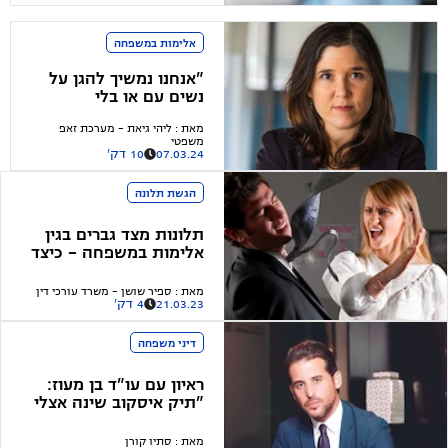
אלימות במשפחה
"אנחנו נמשיך להגן על
נשים עם או בלי
המדינה"
מאת
:
ליהי גיאת - מערכת זאפ
משפטי
07.03.24
10 דק'
הגשת תלונה
תלונות מצד גברים בגין
אלימות במשפחה - כיצד
עורך דין יכול לסייע?
מאת
:
ספיר שושן - משרד עורכי דין
21.03.23
4 דק'
דיני משפחה
ראיון עם עו"ד בן מעוז:
"תיק איסקוב שינה אצלי
את התפישה"
מאת
:
סתיו קורן