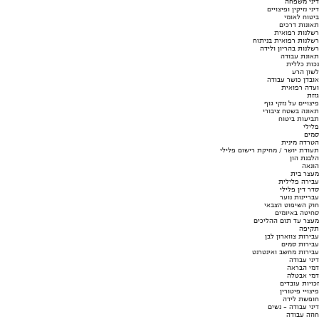
דיני משפחה
דיני נזיקין ופיצויים
ביטוח לאומי
תאונות דרכים
רשלנות רפואית
רשלנות רפואית בניתוח
רשלנות בהריון ולידה
תאונת עבודה
נכות כללית
לשון הרע
אובדן כושר עבודה
ועדה רפואית
גזזת
פיצויים על נזקי גוף
תאונה בשטח ציבורי
תביעות ביטוח
פלילי
סמים
הטרדה מינית
תעודת יושר / מחיקת רישום פלילי
הלבנת הון
הונאה
מעצר בית
עבירה פלילית
סדר דין פלילי
עבריינות נוער
חוק השיפוט הצבאי
סחיטה באיומים
מעצר עד תום ההליכים
תקיפה
עבירות צווארון לבן
עבירות סמים
עבירות מחשב ואינטרנט
דיני עבודה
דמי הבראה
דמי אבטלה
זכויות עובדים
פיצויי פיטורין
חופשת לידה
דיני עבודה - נשים
חוזה עבודה