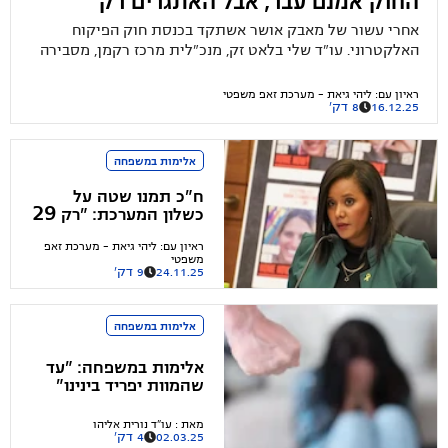
החוק אמנם עבר, אבל האתגרים רק
מתחילים
אחרי עשור של מאבק אושר אשתקד בכנסת חוק הפיקוח
האלקטרוני. עו"ד שלי בלאט זק, מנכ"לית מרכז רקמן, מסבירה
למה היישום בשטח רחוק מלהיות מושלם ומה צריך לשנות כדי
להגן באמת על נשים
ראיון עם
:
ליהי גיאת - מערכת זאפ משפטי
16.12.25
8 דק'
אלימות במשפחה
ח"כ תמנו שטה על
כשלון המערכת: "רק 29
מתוך 100 בקשות
ראיון עם
:
ליהי גיאת - מערכת זאפ
להצלת חיים נענו" –
משפטי
ראיון מיוחד לרגל יום
24.11.25
9 דק'
המאבק הבינלאומי
למניעת אלימות נגד
נשים
אלימות במשפחה
אלימות במשפחה: "עד
שהמוות יפריד בינינו"
מאת
:
עו"ד נורית אליהו
02.03.25
4 דק'