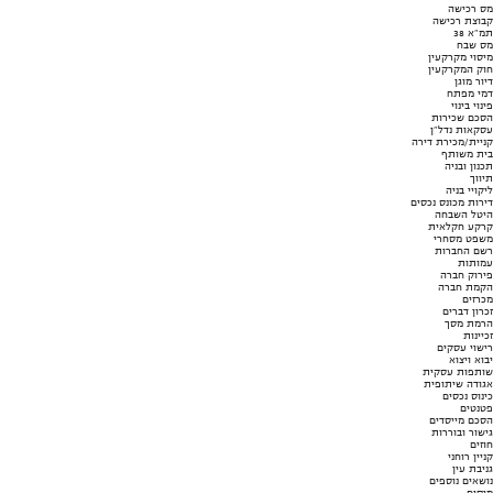
מס רכישה
קבוצת רכישה
תמ"א 38
מס שבח
מיסוי מקרקעין
חוק המקרקעין
דיור מוגן
דמי מפתח
פינוי בינוי
הסכם שכירות
עסקאות נדל"ן
קניית/מכירת דירה
בית משותף
תכנון ובניה
תיווך
ליקויי בניה
דירות מכונס נכסים
היטל השבחה
קרקע חקלאית
משפט מסחרי
רשם החברות
עמותות
פירוק חברה
הקמת חברה
מכרזים
זכרון דברים
הרמת מסך
זכיינות
רישוי עסקים
יבוא ויצוא
שותפות עסקית
אגודה שיתופית
כינוס נכסים
פטנטים
הסכם מייסדים
גישור ובוררות
חוזים
קניין רוחני
גניבת עין
נושאים נוספים