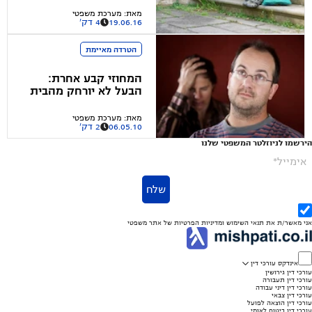
מאת
:
מערכת משפטי
19.06.16
4 דק'
הטרדה מאיימת
המחוזי קבע אחרת:
הבעל לא יורחק מהבית
מאת
:
מערכת משפטי
06.05.10
2 דק'
הירשמו לניוזלטר המשפטי שלנו
אימייל*
שלח
אני מאשר/ת את
תנאי השימוש
ומדיניות הפרטיות
של אתר משפטי
אינדקס עורכי דין
עורכי דין גירושין
עורכי דין תעבורה
עורכי דין דיני עבודה
עורכי דין צבאי
עורכי דין הוצאה לפועל
עורכי דין ביטוח לאומי