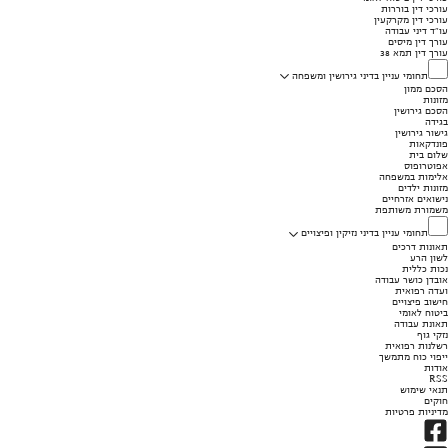
עורכי דין בוררות
עורכי דין מקרקעין
עו"ד דיני עבודה
עורך דין מיסים
עורך דין תמא 38
תחומי עניין בדיני גירושין ומשפחה
הסכם ממון
מזונות
הסכם גירושין
בגידה
גישור גירושין
פונדקאות
שלום בית
אפוטרופוס
אלימות במשפחה
מזונות ילדים
נישואים אזרחיים
משמורת משותפת
תחומי עניין בדיני נזיקין ופיצויים
תאונות דרכים
לשון הרע
נכות כללית
אובדן כושר עבודה
ועדה רפואית
חישוב פיצויים
ביטוח לאומי
תאונת עבודה
נזקי גוף
רשלנות רפואית
ייפוי כוח מתמשך
אודות
RSS
תנאי שימוש
חוקים
מדיניות פרטיות