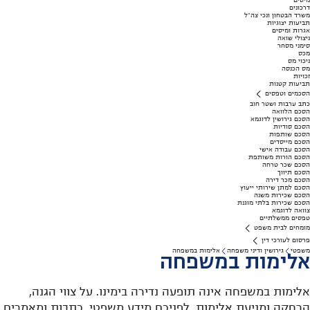
מיסים
דרכונים
משרד הבטחון ונכי צה"ל
תביעות יצוגיות
אגרות ומיסים
ניצולי שואה
סימני מסחר
מכס
ניכוי מס
מס הכנסה
זכויות
תביעות קטנות
הסכמים וטפסים
כתב ערבות ושטר חוב
הסכם הלוואה
הסכם גירושין לדוגמא
הסכם סודיות
הסכם שותפות
הסכם מייסדים
הסכם עבודה אישי
הסכם הורות משותפת
הסכם שכר טרחה
הסכם תיווך
הסכם מכר דירה
הסכם למתן שירותי ייעוץ
הסכם שכירות משנה
הסכם שכירות בלתי מוגנת
צוואה לדוגמא
טפסים ממשלתיים
מומחים לבית משפט
פרסום לעורכי דין
משפטי
גירושין ודיני משפחה
אלימות במשפחה
אלימות במשפחה
אלימות במשפחה אינה תופעה נדירה בימינו. על צווי הגנה,
הרחקה ומניעת אלימות. לפניכם מידע משפטי, כתבות ומאמרים