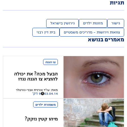
תגיות
גישור
מזונות ילדים
גירושין בישראל
צוואות וירושות - מדריכים משפטיים
בית דין רבני
מאמרים בנושא
צו הגנה
הבעל מכה? את יכולה
להוציא צו הגנה נגדו
מאת
:
עו"ד אורנית אבני-גורטלר
03.04.14
9 דק'
משמורת ילדים
מיהו קטין נזקק?