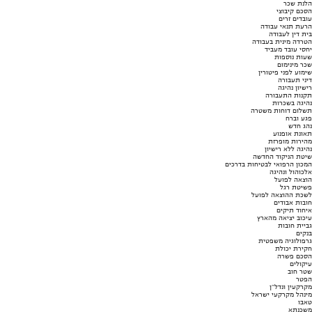
הלנת שכר
הסכם קיבוצי
עובדים זרים
הרעת תנאי עבודה
בית דין לעבודה
הטרדה מינית בעבודה
יחסי עובד מעביד
שעות נוספות
שכר מינימום
שימוע לפני פיטורין
דיני תעבורה
רישיון נהיגה
תקנות התעבורה
נהיגה בשכרות
תשלום דוחות משטרה
פגע וברח
נהג חדש
תאונת אופנוע
מהירות מופרזת
נהיגה ללא רישיון
שיטת הניקוד החדשה
המכון הרפואי לבטיחות בדרכים
אלכוהול ונהיגה
הוצאה לפועל
פשיטת רגל
לשכת ההוצאה לפועל
חובות אבודים
איחוד תיקים
עיכוב יציאה מהארץ
גביית חובות
בנקים
גרפולוגיה משפטית
חקירת יכולת
הסכם פשרה
עיקולים
שטר חוב
הפטר
מקרקעין ונדל"ן
מינהל מקרקעי ישראל
טאבו
משכנתא