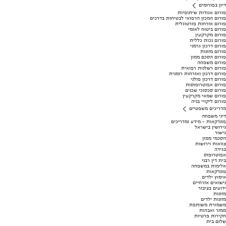
דיון בפורומים
פורום אגודות שיתופיות
פורום המכון הרפואי לבטיחות בדרכים
פורום אזרחות פורטוגלית
פורום ביטוח לאומי
פורום מקרקעין
פורום נכות כללית
פורום דרכון גרמני
פורום מזונות
פורום הסכם ממון
פורום משפחה
פורום רשלנות רפואית
פורום דרכון ואזרחות רומנית
פורום דרכון פולני
פורום אפוטרופוסות
פורום סכסוכי שכנים
פורום שמאי מקרקעין
פורום ליקויי בניה
מדריכים משפטיים
דיני משפחה
פונדקאות - מידע ומדריכים
גירושין בישראל
גישור
הסכמי ממון
צוואות וירושות
בגידה
אפוטרופוס
בית דין רבני
אלימות במשפחה
פונדקאות
אימוץ ילדים
נישואים אזרחיים
ידועים בציבור
מזונות
מזונות ילדים
משמורת משותפת
ממזר ואבהות
חקירות פרטיות
שלום בית