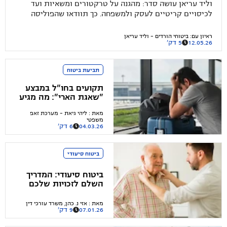
וליד עריאן עושה סדר: מהגנה על טרקטורים ומשאיות ועד
לכיסויים קריטיים לעסק ולמשפחה. כך תוודאו שהפוליסה
שלכם באמת תעמוד לצדכם ביום פקודה
ראיון עם
:
ביטוחי הורדים - וליד עריאן
12.05.26
5 דק'
תביעת ביטוח
תקועים בחו"ל במבצע
"שאגת הארי": מה מגיע
לכם לקבל בחזרה ועל
מאת
:
ליהי גיאת - מערכת זאפ
מה תצטרכו לוותר?
משפטי
04.03.26
6 דק'
ביטוח סיעודי
ביטוח סיעודי: המדריך
השלם לזכויות שלכם
מאת
:
אזי נ. כהן, משרד עורכי דין
07.01.26
9 דק'