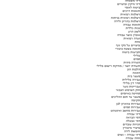
דיני משפחה
דיני נזיקין ופיצויים
ביטוח לאומי
תאונות דרכים
רשלנות רפואית
רשלנות רפואית בניתוח
רשלנות בהריון ולידה
תאונת עבודה
נכות כללית
לשון הרע
אובדן כושר עבודה
ועדה רפואית
גזזת
פיצויים על נזקי גוף
תאונה בשטח ציבורי
תביעות ביטוח
פלילי
סמים
הטרדה מינית
תעודת יושר / מחיקת רישום פלילי
הלבנת הון
הונאה
מעצר בית
עבירה פלילית
סדר דין פלילי
עבריינות נוער
חוק השיפוט הצבאי
סחיטה באיומים
מעצר עד תום ההליכים
תקיפה
עבירות צווארון לבן
עבירות סמים
עבירות מחשב ואינטרנט
דיני עבודה
דמי הבראה
דמי אבטלה
זכויות עובדים
פיצויי פיטורין
חופשת לידה
דיני עבודה - נשים
חוזה עבודה