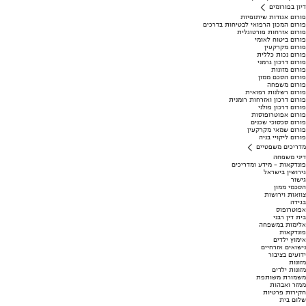
דיון בפורומים
פורום אגודות שיתופיות
פורום המכון הרפואי לבטיחות בדרכים
פורום אזרחות פורטוגלית
פורום ביטוח לאומי
פורום מקרקעין
פורום נכות כללית
פורום דרכון גרמני
פורום מזונות
פורום הסכם ממון
פורום משפחה
פורום רשלנות רפואית
פורום דרכון ואזרחות רומנית
פורום דרכון פולני
פורום אפוטרופוסות
פורום סכסוכי שכנים
פורום שמאי מקרקעין
פורום ליקויי בניה
מדריכים משפטיים
דיני משפחה
פונדקאות - מידע ומדריכים
גירושין בישראל
גישור
הסכמי ממון
צוואות וירושות
בגידה
אפוטרופוס
בית דין רבני
אלימות במשפחה
פונדקאות
אימוץ ילדים
נישואים אזרחיים
ידועים בציבור
מזונות
מזונות ילדים
משמורת משותפת
ממזר ואבהות
חקירות פרטיות
שלום בית