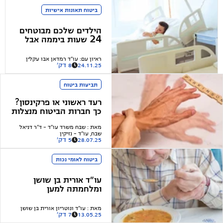
ביטוח תאונות אישיות
הילדים שלכם מבוטחים
24 שעות ביממה אבל
רוב ההורים לא יודעים
על כך
ראיון עם
:
עו"ד רמדאן אבו עקלין
24.11.25
8 דק'
תביעות ביטוח
רעד ראשוני או פרקינסון?
כך חברות הביטוח מנצלות
בלבול רפואי כדי לדחות
מאת
:
שבח משרד עו"ד - ד"ר דניאל
את תביעתכם
שבח, עו"ד - נזיקין
28.07.25
5 דק'
ביטוח לאומי נכות
עו"ד אורית בן שושן
ומלחמתה למען
"השקופים" בוועדות
הביטוח לאומי
מאת
:
עו"ד ונוטריון אורית בן שושן
13.05.25
7 דק'