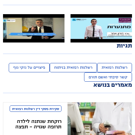
עו"ד דוד ידיד
עו"ד צבי פרדיס
מתי אדם זכאי לקבל פיצוי כספי מחברת הביטוח?
ביטוח אובדן כושר עבודה: חשוב לדעת
תגיות
רשלנות רפואית
רשלנות רפואית בניתוח
פיצויים על נזקי גוף
קשר סיבתי ואשם תורם
מאמרים בנושא
סקירת פסקי דין רשלנות רפואית
רוקחת שנתנה לילדה
תרופה שגויה - תפצה
אותה. כך קבע בימ"ש