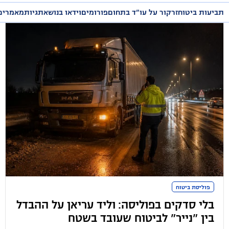
תביעות ביטוח
זרקור על עו״ד בתחום
פורומים
וידאו בנושא
תגיות
מאמרים
פוליסת ביטוח
בלי סדקים בפוליסה: וליד עריאן על ההבדל
בין "נייר" לביטוח שעובד בשטח