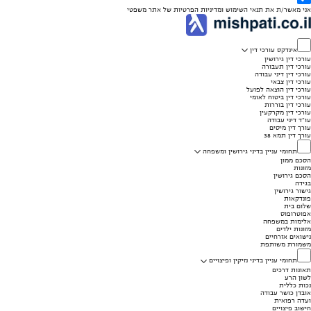
אני מאשר/ת את
תנאי השימוש
ומדיניות הפרטיות
של אתר משפטי
אינדקס עורכי דין
עורכי דין גירושין
עורכי דין תעבורה
עורכי דין דיני עבודה
עורכי דין צבאי
עורכי דין הוצאה לפועל
עורכי דין ביטוח לאומי
עורכי דין בוררות
עורכי דין מקרקעין
עו"ד דיני עבודה
עורך דין מיסים
עורך דין תמא 38
תחומי עניין בדיני גירושין ומשפחה
הסכם ממון
מזונות
הסכם גירושין
בגידה
גישור גירושין
פונדקאות
שלום בית
אפוטרופוס
אלימות במשפחה
מזונות ילדים
נישואים אזרחיים
משמורת משותפת
תחומי עניין בדיני נזיקין ופיצויים
תאונות דרכים
לשון הרע
נכות כללית
אובדן כושר עבודה
ועדה רפואית
חישוב פיצויים