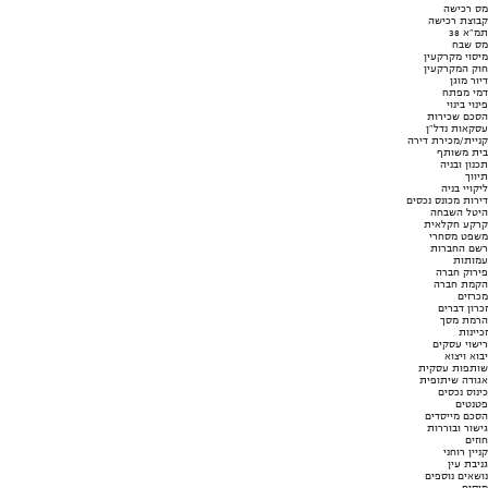
מס רכישה
קבוצת רכישה
תמ"א 38
מס שבח
מיסוי מקרקעין
חוק המקרקעין
דיור מוגן
דמי מפתח
פינוי בינוי
הסכם שכירות
עסקאות נדל"ן
קניית/מכירת דירה
בית משותף
תכנון ובניה
תיווך
ליקויי בניה
דירות מכונס נכסים
היטל השבחה
קרקע חקלאית
משפט מסחרי
רשם החברות
עמותות
פירוק חברה
הקמת חברה
מכרזים
זכרון דברים
הרמת מסך
זכיינות
רישוי עסקים
יבוא ויצוא
שותפות עסקית
אגודה שיתופית
כינוס נכסים
פטנטים
הסכם מייסדים
גישור ובוררות
חוזים
קניין רוחני
גניבת עין
נושאים נוספים