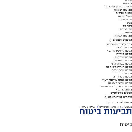
מיסים
דרכונים
משרד הבטחון ונכי צה"ל
תביעות יצוגיות
אגרות ומיסים
ניצולי שואה
סימני מסחר
מכס
ניכוי מס
מס הכנסה
זכויות
תביעות קטנות
הסכמים וטפסים
כתב ערבות ושטר חוב
הסכם הלוואה
הסכם גירושין לדוגמא
הסכם סודיות
הסכם שותפות
הסכם מייסדים
הסכם עבודה אישי
הסכם הורות משותפת
הסכם שכר טרחה
הסכם תיווך
הסכם מכר דירה
הסכם למתן שירותי ייעוץ
הסכם שכירות משנה
הסכם שכירות בלתי מוגנת
צוואה לדוגמא
טפסים ממשלתיים
מומחים לבית משפט
פרסום לעורכי דין
משפטי
דיני נזיקין ופיצויים
תביעות ביטוח
תביעות ביטוח
ביטוח