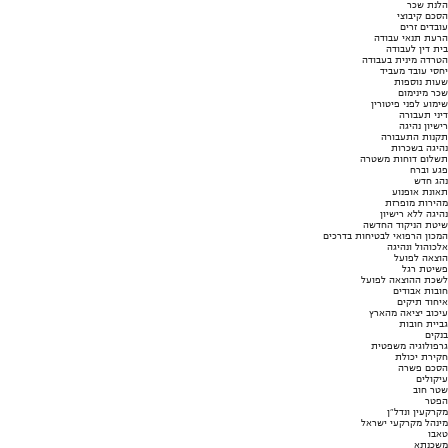
הלנת שכר
הסכם קיבוצי
עובדים זרים
הרעת תנאי עבודה
בית דין לעבודה
הטרדה מינית בעבודה
יחסי עובד מעביד
שעות נוספות
שכר מינימום
שימוע לפני פיטורין
דיני תעבורה
רישיון נהיגה
תקנות התעבורה
נהיגה בשכרות
תשלום דוחות משטרה
פגע וברח
נהג חדש
תאונת אופנוע
מהירות מופרזת
נהיגה ללא רישיון
שיטת הניקוד החדשה
המכון הרפואי לבטיחות בדרכים
אלכוהול ונהיגה
הוצאה לפועל
פשיטת רגל
לשכת ההוצאה לפועל
חובות אבודים
איחוד תיקים
עיכוב יציאה מהארץ
גביית חובות
בנקים
גרפולוגיה משפטית
חקירת יכולת
הסכם פשרה
עיקולים
שטר חוב
הפטר
מקרקעין ונדל"ן
מינהל מקרקעי ישראל
טאבו
משכנתא