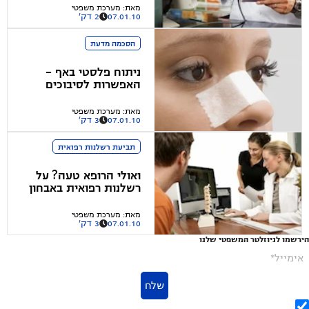
השלום בקרית-גת
מאת
:
מערכת משפטי
07.01.10
2 דק'
הסכמה מדעת
ניתוח פלסטי באף -
האפשרות לסיבוכים
ורשלנות
מאת
:
מערכת משפטי
07.01.10
3 דק'
תביעת רשלנות רפואית
ואולי הרופא טעה? על
רשלנות רפואית באבחון
ועילת תביעה
מאת
:
מערכת משפטי
07.01.10
3 דק'
הירשמו לניוזלטר המשפטי שלנו
אימייל*
שלח