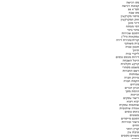
מס רכישה
קבוצת רכישה
תמ"א 38
מס שבח
מיסוי מקרקעין
חוק המקרקעין
דיור מוגן
דמי מפתח
פינוי בינוי
הסכם שכירות
עסקאות נדל"ן
קניית/מכירת דירה
בית משותף
תכנון ובניה
תיווך
ליקויי בניה
דירות מכונס נכסים
היטל השבחה
קרקע חקלאית
משפט מסחרי
רשם החברות
עמותות
פירוק חברה
הקמת חברה
מכרזים
זכרון דברים
הרמת מסך
זכיינות
רישוי עסקים
יבוא ויצוא
שותפות עסקית
אגודה שיתופית
כינוס נכסים
פטנטים
הסכם מייסדים
גישור ובוררות
חוזים
קניין רוחני
גניבת עין
נושאים נוספים