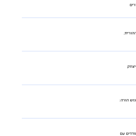
רים
הורית.
ל 2025 - ראיון עם עו״ד יצחק
וש הורה:
ודדים עם