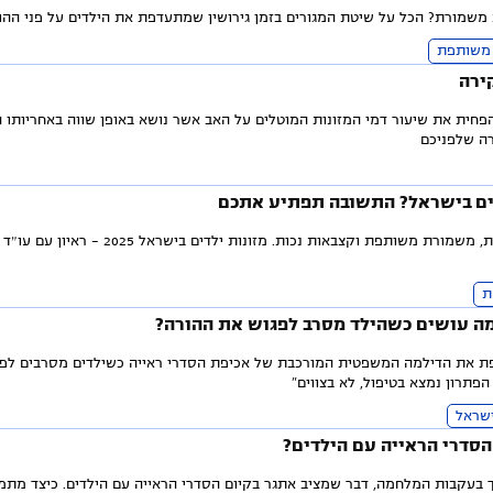
ת משמורת? הכל על שיטת המגורים בזמן גירושין שמתעדפת את הילדים על פני ההו
משותפת
ירה
פחית את שיעור דמי המזונות המוטלים על האב אשר נושא באופן שווה באחריותו ה
רה שלפניכם
ים בישראל? התשובה תפתיע אתכם
כל מה שהורים גרושים חייבים לדעת על מזונות, משמורת משותפת וקצבאות נכות. מזונות ילדים בישרא
ת
 מה עושים כשהילד מסרב לפגוש את ההורה?
פת את הדילמה המשפטית המורכבת של אכיפת הסדרי ראייה כשילדים מסרבים לפג
הפתרון נמצא בטיפול, לא בצווים"
ישראל
הסדרי הראייה עם הילדים?
 בעקבות המלחמה, דבר שמציב אתגר בקיום הסדרי הראייה עם הילדים. כיצד מתמ