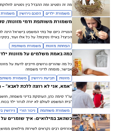
מה זה נסטינג ומה ההבדל בין נסטינג לחלוק
משמורת ילדים
הסכם גירושין
משמורת 
משמורת משותפת ודמי מזונות/ סק
הנטייה כיום של בתי המשפט בישראל הינה לה
הכיצד? באילו נסיבות? על כל אלו ועוד, בסקי
הפחתת מזונות
משמורת משותפת
כמה באמת משלמים על מזונות ילד
אבישר, מומחה לדיני משפחה
מזונות
תביעת גירושין
משמורת משותפ
"אמא, אני לא רוצה ללכת לאבא" -
עו"ד סימה כהן, העוסקת בדיני משפחה, חוש
"בית המשפט לעולם לא יורה לגרור ילד בכוח. 
משמורת משותפת
ניכור הורי
גירושין ב
כשהאב במילואים: איך שומרים על 
אזרחים רבים נקראים לשירות מילואים ממושך