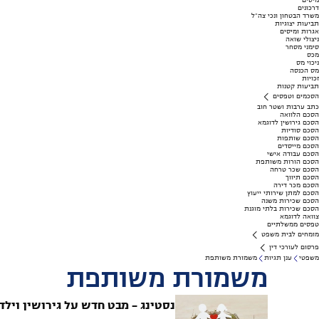
מיסים
דרכונים
משרד הבטחון ונכי צה"ל
תביעות יצוגיות
אגרות ומיסים
ניצולי שואה
סימני מסחר
מכס
ניכוי מס
מס הכנסה
זכויות
תביעות קטנות
הסכמים וטפסים
כתב ערבות ושטר חוב
הסכם הלוואה
הסכם גירושין לדוגמא
הסכם סודיות
הסכם שותפות
הסכם מייסדים
הסכם עבודה אישי
הסכם הורות משותפת
הסכם שכר טרחה
הסכם תיווך
הסכם מכר דירה
הסכם למתן שירותי ייעוץ
הסכם שכירות משנה
הסכם שכירות בלתי מוגנת
צוואה לדוגמא
טפסים ממשלתיים
מומחים לבית משפט
פרסום לעורכי דין
משפטי
ענן תגיות
משמורת משותפת
משמורת משותפת
נסטינג – מבט חדש על גירושין וילד