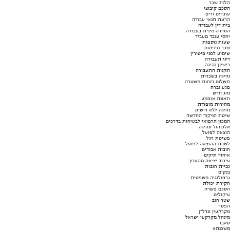
הלנת שכר
הסכם קיבוצי
עובדים זרים
הרעת תנאי עבודה
בית דין לעבודה
הטרדה מינית בעבודה
יחסי עובד מעביד
שעות נוספות
שכר מינימום
שימוע לפני פיטורין
דיני תעבורה
רישיון נהיגה
תקנות התעבורה
נהיגה בשכרות
תשלום דוחות משטרה
פגע וברח
נהג חדש
תאונת אופנוע
מהירות מופרזת
נהיגה ללא רישיון
שיטת הניקוד החדשה
המכון הרפואי לבטיחות בדרכים
אלכוהול ונהיגה
הוצאה לפועל
פשיטת רגל
לשכת ההוצאה לפועל
חובות אבודים
איחוד תיקים
עיכוב יציאה מהארץ
גביית חובות
בנקים
גרפולוגיה משפטית
חקירת יכולת
הסכם פשרה
עיקולים
שטר חוב
הפטר
מקרקעין ונדל"ן
מינהל מקרקעי ישראל
טאבו
משכנתא