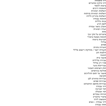
דיני משפחה
דיני נזיקין ופיצויים
ביטוח לאומי
תאונות דרכים
רשלנות רפואית
רשלנות רפואית בניתוח
רשלנות בהריון ולידה
תאונת עבודה
נכות כללית
לשון הרע
אובדן כושר עבודה
ועדה רפואית
גזזת
פיצויים על נזקי גוף
תאונה בשטח ציבורי
תביעות ביטוח
פלילי
סמים
הטרדה מינית
תעודת יושר / מחיקת רישום פלילי
הלבנת הון
הונאה
מעצר בית
עבירה פלילית
סדר דין פלילי
עבריינות נוער
חוק השיפוט הצבאי
סחיטה באיומים
מעצר עד תום ההליכים
תקיפה
עבירות צווארון לבן
עבירות סמים
עבירות מחשב ואינטרנט
דיני עבודה
דמי הבראה
דמי אבטלה
זכויות עובדים
פיצויי פיטורין
חופשת לידה
דיני עבודה - נשים
חוזה עבודה