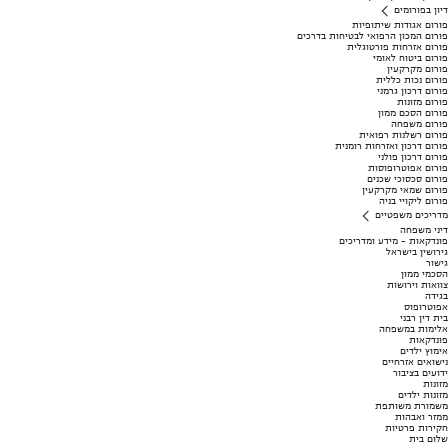
דיון בפורומים
פורום אגודות שיתופיות
פורום המכון הרפואי לבטיחות בדרכים
פורום אזרחות פורטוגלית
פורום ביטוח לאומי
פורום מקרקעין
פורום נכות כללית
פורום דרכון גרמני
פורום מזונות
פורום הסכם ממון
פורום משפחה
פורום רשלנות רפואית
פורום דרכון ואזרחות רומנית
פורום דרכון פולני
פורום אפוטרופוסות
פורום סכסוכי שכנים
פורום שמאי מקרקעין
פורום ליקויי בניה
מדריכים משפטיים
דיני משפחה
פונדקאות - מידע ומדריכים
גירושין בישראל
גישור
הסכמי ממון
צוואות וירושות
בגידה
אפוטרופוס
בית דין רבני
אלימות במשפחה
פונדקאות
אימוץ ילדים
נישואים אזרחיים
ידועים בציבור
מזונות
מזונות ילדים
משמורת משותפת
ממזר ואבהות
חקירות פרטיות
שלום בית