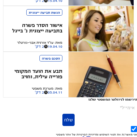
15.04.10
2 דק'
הגשת תביעה ייצוגית
אישור הסדר פשרה
בתביעה ייצוגית נ' בייגל
את בייגל
מאת
:
עו"ד אורנית אבני-גורטלר
19.04.10
2 דק'
הסכם פשרה
תבע את הועד המקומי
פורייה עילית, וחויב
בהוצאות
מאת
:
מערכת משפטי
05.04.11
2 דק'
הירשמו לניוזלטר המשפטי שלנו
אימייל*
שלח
אני מאשר/ת את
תנאי השימוש
ומדיניות הפרטיות
של אתר משפטי