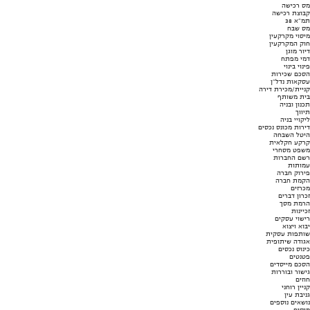
מס רכישה
קבוצת רכישה
תמ"א 38
מס שבח
מיסוי מקרקעין
חוק המקרקעין
דיור מוגן
דמי מפתח
פינוי בינוי
הסכם שכירות
עסקאות נדל"ן
קניית/מכירת דירה
בית משותף
תכנון ובניה
תיווך
ליקויי בניה
דירות מכונס נכסים
היטל השבחה
קרקע חקלאית
משפט מסחרי
רשם החברות
עמותות
פירוק חברה
הקמת חברה
מכרזים
זכרון דברים
הרמת מסך
זכיינות
רישוי עסקים
יבוא ויצוא
שותפות עסקית
אגודה שיתופית
כינוס נכסים
פטנטים
הסכם מייסדים
גישור ובוררות
חוזים
קניין רוחני
גניבת עין
נושאים נוספים