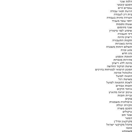
הלנת שכר
הסכם קיבוצי
עובדים זרים
הרעת תנאי עבודה
בית דין לעבודה
הטרדה מינית בעבודה
יחסי עובד מעביד
שעות נוספות
שכר מינימום
שימוע לפני פיטורין
דיני תעבורה
רישיון נהיגה
תקנות התעבורה
נהיגה בשכרות
תשלום דוחות משטרה
פגע וברח
נהג חדש
תאונת אופנוע
מהירות מופרזת
נהיגה ללא רישיון
שיטת הניקוד החדשה
המכון הרפואי לבטיחות בדרכים
אלכוהול ונהיגה
הוצאה לפועל
פשיטת רגל
לשכת ההוצאה לפועל
חובות אבודים
איחוד תיקים
עיכוב יציאה מהארץ
גביית חובות
בנקים
גרפולוגיה משפטית
חקירת יכולת
הסכם פשרה
עיקולים
שטר חוב
הפטר
מקרקעין ונדל"ן
מינהל מקרקעי ישראל
טאבו
משכנתא