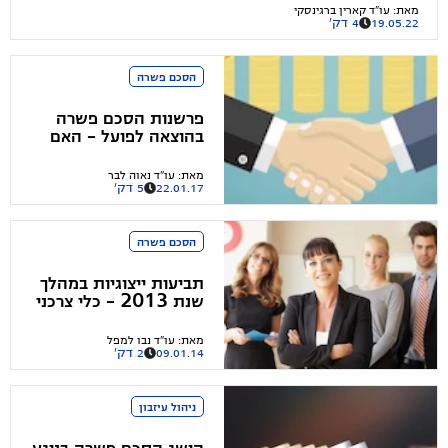
הפורום, עו"ד קארין ברגינסקי, מעניקה מענה בנושאי מחיקת
מאת
:
עו"ד קארין ברגינסקי
19.05.22
4 דק'
והסדרת חובות אחראית
הסכם פשרה
פרשנות הסכם פשרה
בהוצאה לפועל - האם
הדבר אפשרי?
מאת
:
עו"ד נאוה לבר
22.01.17
5 דק'
הסכם פשרה
תביעות ייצוגיות במהלך
שנת 2013 - כלי צרכני
שימושי
מאת
:
עו"ד נבו למפל
09.01.14
2 דק'
ניהול עיזבון