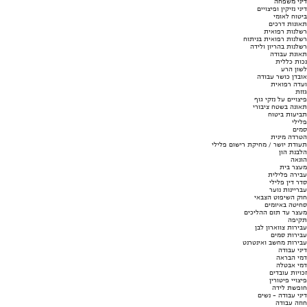
דיני משפחה
דיני נזיקין ופיצויים
ביטוח לאומי
תאונות דרכים
רשלנות רפואית
רשלנות רפואית בניתוח
רשלנות בהריון ולידה
תאונת עבודה
נכות כללית
לשון הרע
אובדן כושר עבודה
ועדה רפואית
גזזת
פיצויים על נזקי גוף
תאונה בשטח ציבורי
תביעות ביטוח
פלילי
סמים
הטרדה מינית
תעודת יושר / מחיקת רישום פלילי
הלבנת הון
הונאה
מעצר בית
עבירה פלילית
סדר דין פלילי
עבריינות נוער
חוק השיפוט הצבאי
סחיטה באיומים
מעצר עד תום ההליכים
תקיפה
עבירות צווארון לבן
עבירות סמים
עבירות מחשב ואינטרנט
דיני עבודה
דמי הבראה
דמי אבטלה
זכויות עובדים
פיצויי פיטורין
חופשת לידה
דיני עבודה - נשים
חוזה עבודה