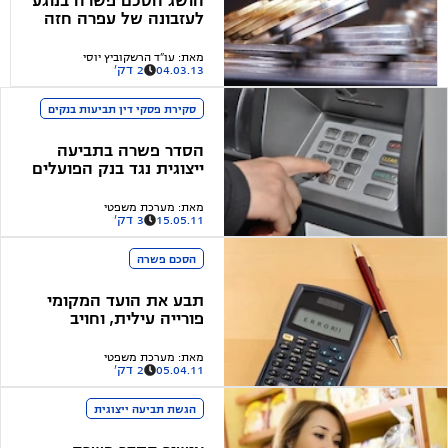
הושג הסכם פשרה בנוגע
לעזבונה של עפרה חזה
ז"ל
מאת
:
עו"ד הרשקוביץ יוסי
04.03.13
2 דק'
סקירת פסקי דין תביעות בנקים
הסדר פשרה בתביעה
ייצוגית נגד בנק הפועלים
- סקירה
מאת
:
מערכת משפטי
15.05.11
3 דק'
הסכם פשרה
תבע את הועד המקומי
פורייה עילית, וחויב
בהוצאות
מאת
:
מערכת משפטי
05.04.11
2 דק'
הגשת תביעה ייצוגית