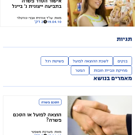
אישור הסדר פשרה
בתביעה ייצוגית נ' בייגל
את בייגל
מאת
:
עו"ד אורנית אבני-גורטלר
19.04.10
2 דק'
תגיות
בנקים
לשכת ההוצאה לפועל
פשיטת רגל
מחיקת וגביית חובות
הפטר
מאמרים בנושא
הסכם פשרה
הוצאה לפועל או הסכם
פשרה?
מאת
:
מערכת משפטי