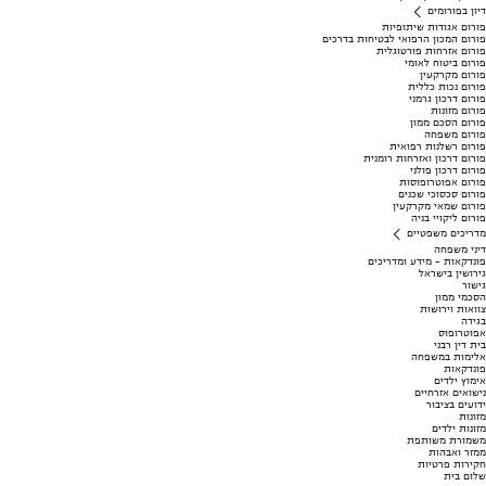
דיון בפורומים
פורום אגודות שיתופיות
פורום המכון הרפואי לבטיחות בדרכים
פורום אזרחות פורטוגלית
פורום ביטוח לאומי
פורום מקרקעין
פורום נכות כללית
פורום דרכון גרמני
פורום מזונות
פורום הסכם ממון
פורום משפחה
פורום רשלנות רפואית
פורום דרכון ואזרחות רומנית
פורום דרכון פולני
פורום אפוטרופוסות
פורום סכסוכי שכנים
פורום שמאי מקרקעין
פורום ליקויי בניה
מדריכים משפטיים
דיני משפחה
פונדקאות - מידע ומדריכים
גירושין בישראל
גישור
הסכמי ממון
צוואות וירושות
בגידה
אפוטרופוס
בית דין רבני
אלימות במשפחה
פונדקאות
אימוץ ילדים
נישואים אזרחיים
ידועים בציבור
מזונות
מזונות ילדים
משמורת משותפת
ממזר ואבהות
חקירות פרטיות
שלום בית