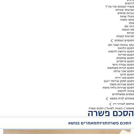
מיסים
דרכונים
משרד הבטחון ונכי צה"ל
תביעות יצוגיות
אגרות ומיסים
ניצולי שואה
סימני מסחר
מכס
ניכוי מס
מס הכנסה
זכויות
תביעות קטנות
הסכמים וטפסים
כתב ערבות ושטר חוב
הסכם הלוואה
הסכם גירושין לדוגמא
הסכם סודיות
הסכם שותפות
הסכם מייסדים
הסכם עבודה אישי
הסכם הורות משותפת
הסכם שכר טרחה
הסכם תיווך
הסכם מכר דירה
הסכם למתן שירותי ייעוץ
הסכם שכירות משנה
הסכם שכירות בלתי מוגנת
צוואה לדוגמא
טפסים ממשלתיים
מומחים לבית משפט
פרסום לעורכי דין
משפטי
הוצאה לפועל
הסכם פשרה
הסכם פשרה
הסכם פשרה
תגיות
מאמרים בנושא