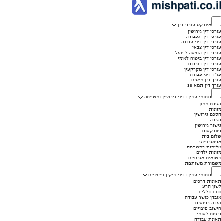
אינדקס עורכי דין
עורכי דין גירושין
עורכי דין תעבורה
עורכי דין דיני עבודה
עורכי דין צבאי
עורכי דין הוצאה לפועל
עורכי דין ביטוח לאומי
עורכי דין בוררות
עורכי דין מקרקעין
עו"ד דיני עבודה
עורך דין מיסים
עורך דין תמא 38
תחומי עניין בדיני גירושין ומשפחה
הסכם ממון
מזונות
הסכם גירושין
בגידה
גישור גירושין
פונדקאות
שלום בית
אפוטרופוס
אלימות במשפחה
מזונות ילדים
נישואים אזרחיים
משמורת משותפת
תחומי עניין בדיני נזיקין ופיצויים
תאונות דרכים
לשון הרע
נכות כללית
אובדן כושר עבודה
ועדה רפואית
חישוב פיצויים
ביטוח לאומי
תאונת עבודה