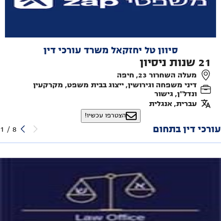
סיוון טל יחזקאל משרד עורכי דין
21
שנות ניסיון
מעלה השחרור 23, חיפה
דיני משפחה וגירושין, ייצוג בבית משפט, מקרקעין
ונדל"ן, גישור
עברית, אנגלית
הצטרפו עכשיו!
עורכי דין בתחום
1
/
8
איתי שבח משרד עו"ד
שד' ארלוזורוב 16, עפולה
דיני משפחה וגירושין, ייצוג בבית משפט, גישור