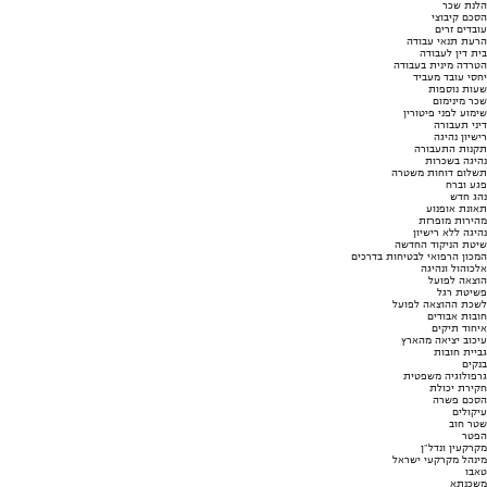
הלנת שכר
הסכם קיבוצי
עובדים זרים
הרעת תנאי עבודה
בית דין לעבודה
הטרדה מינית בעבודה
יחסי עובד מעביד
שעות נוספות
שכר מינימום
שימוע לפני פיטורין
דיני תעבורה
רישיון נהיגה
תקנות התעבורה
נהיגה בשכרות
תשלום דוחות משטרה
פגע וברח
נהג חדש
תאונת אופנוע
מהירות מופרזת
נהיגה ללא רישיון
שיטת הניקוד החדשה
המכון הרפואי לבטיחות בדרכים
אלכוהול ונהיגה
הוצאה לפועל
פשיטת רגל
לשכת ההוצאה לפועל
חובות אבודים
איחוד תיקים
עיכוב יציאה מהארץ
גביית חובות
בנקים
גרפולוגיה משפטית
חקירת יכולת
הסכם פשרה
עיקולים
שטר חוב
הפטר
מקרקעין ונדל"ן
מינהל מקרקעי ישראל
טאבו
משכנתא