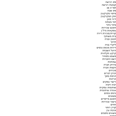
מס רכישה
קבוצת רכישה
תמ"א 38
מס שבח
מיסוי מקרקעין
חוק המקרקעין
דיור מוגן
דמי מפתח
פינוי בינוי
הסכם שכירות
עסקאות נדל"ן
קניית/מכירת דירה
בית משותף
תכנון ובניה
תיווך
ליקויי בניה
דירות מכונס נכסים
היטל השבחה
קרקע חקלאית
משפט מסחרי
רשם החברות
עמותות
פירוק חברה
הקמת חברה
מכרזים
זכרון דברים
הרמת מסך
זכיינות
רישוי עסקים
יבוא ויצוא
שותפות עסקית
אגודה שיתופית
כינוס נכסים
פטנטים
הסכם מייסדים
גישור ובוררות
חוזים
קניין רוחני
גניבת עין
נושאים נוספים