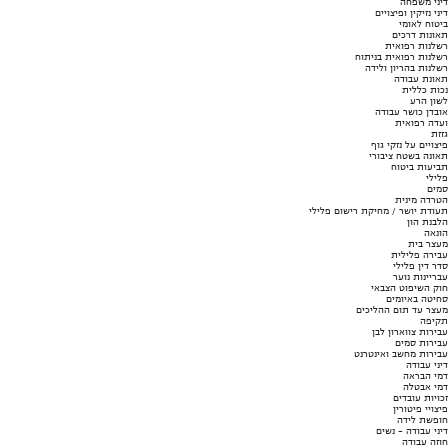
דיני משפחה
דיני נזיקין ופיצויים
ביטוח לאומי
תאונות דרכים
רשלנות רפואית
רשלנות רפואית בניתוח
רשלנות בהריון ולידה
תאונת עבודה
נכות כללית
לשון הרע
אובדן כושר עבודה
ועדה רפואית
גזזת
פיצויים על נזקי גוף
תאונה בשטח ציבורי
תביעות ביטוח
פלילי
סמים
הטרדה מינית
תעודת יושר / מחיקת רישום פלילי
הלבנת הון
הונאה
מעצר בית
עבירה פלילית
סדר דין פלילי
עבריינות נוער
חוק השיפוט הצבאי
סחיטה באיומים
מעצר עד תום ההליכים
תקיפה
עבירות צווארון לבן
עבירות סמים
עבירות מחשב ואינטרנט
דיני עבודה
דמי הבראה
דמי אבטלה
זכויות עובדים
פיצויי פיטורין
חופשת לידה
דיני עבודה - נשים
חוזה עבודה