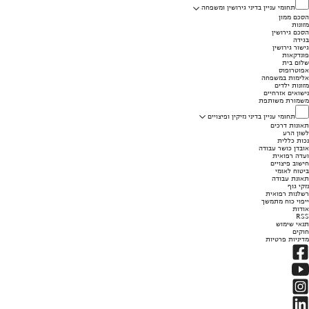
תחומי עניין בדיני גירושין ומשפחה
הסכם ממון
מזונות
הסכם גירושין
בגידה
גישור גירושין
פונדקאות
שלום בית
אפוטרופוס
אלימות במשפחה
מזונות ילדים
נישואים אזרחיים
משמורת משותפת
תחומי עניין בדיני נזיקין ופיצויים
תאונות דרכים
לשון הרע
נכות כללית
אובדן כושר עבודה
ועדה רפואית
חישוב פיצויים
ביטוח לאומי
תאונת עבודה
נזקי גוף
רשלנות רפואית
ייפוי כוח מתמשך
אודות
RSS
תנאי שימוש
חוקים
מדיניות פרטיות