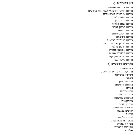
דיון בפורומים
פורום אגודות שיתופיות
פורום המכון הרפואי לבטיחות בדרכים
פורום אזרחות פורטוגלית
פורום ביטוח לאומי
פורום מקרקעין
פורום נכות כללית
פורום דרכון גרמני
פורום מזונות
פורום הסכם ממון
פורום משפחה
פורום רשלנות רפואית
פורום דרכון ואזרחות רומנית
פורום דרכון פולני
פורום אפוטרופוסות
פורום סכסוכי שכנים
פורום שמאי מקרקעין
פורום ליקויי בניה
מדריכים משפטיים
דיני משפחה
פונדקאות - מידע ומדריכים
גירושין בישראל
גישור
הסכמי ממון
צוואות וירושות
בגידה
אפוטרופוס
בית דין רבני
אלימות במשפחה
פונדקאות
אימוץ ילדים
נישואים אזרחיים
ידועים בציבור
מזונות
מזונות ילדים
משמורת משותפת
ממזר ואבהות
חקירות פרטיות
שלום בית