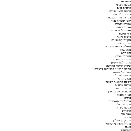
הלנת שכר
הסכם קיבוצי
עובדים זרים
הרעת תנאי עבודה
בית דין לעבודה
הטרדה מינית בעבודה
יחסי עובד מעביד
שעות נוספות
שכר מינימום
שימוע לפני פיטורין
דיני תעבורה
רישיון נהיגה
תקנות התעבורה
נהיגה בשכרות
תשלום דוחות משטרה
פגע וברח
נהג חדש
תאונת אופנוע
מהירות מופרזת
נהיגה ללא רישיון
שיטת הניקוד החדשה
המכון הרפואי לבטיחות בדרכים
אלכוהול ונהיגה
הוצאה לפועל
פשיטת רגל
לשכת ההוצאה לפועל
חובות אבודים
איחוד תיקים
עיכוב יציאה מהארץ
גביית חובות
בנקים
גרפולוגיה משפטית
חקירת יכולת
הסכם פשרה
עיקולים
שטר חוב
הפטר
מקרקעין ונדל"ן
מינהל מקרקעי ישראל
טאבו
משכנתא