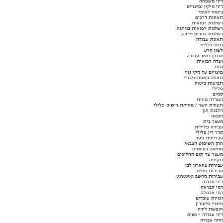
דיני משפחה
דיני נזיקין ופיצויים
ביטוח לאומי
תאונות דרכים
רשלנות רפואית
רשלנות רפואית בניתוח
רשלנות בהריון ולידה
תאונת עבודה
נכות כללית
לשון הרע
אובדן כושר עבודה
ועדה רפואית
גזזת
פיצויים על נזקי גוף
תאונה בשטח ציבורי
תביעות ביטוח
פלילי
סמים
הטרדה מינית
תעודת יושר / מחיקת רישום פלילי
הלבנת הון
הונאה
מעצר בית
עבירה פלילית
סדר דין פלילי
עבריינות נוער
חוק השיפוט הצבאי
סחיטה באיומים
מעצר עד תום ההליכים
תקיפה
עבירות צווארון לבן
עבירות סמים
עבירות מחשב ואינטרנט
דיני עבודה
דמי הבראה
דמי אבטלה
זכויות עובדים
פיצויי פיטורין
חופשת לידה
דיני עבודה - נשים
חוזה עבודה