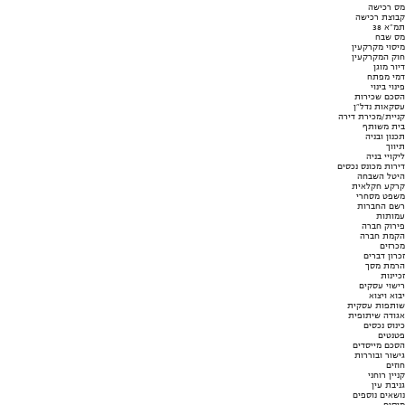
מס רכישה
קבוצת רכישה
תמ"א 38
מס שבח
מיסוי מקרקעין
חוק המקרקעין
דיור מוגן
דמי מפתח
פינוי בינוי
הסכם שכירות
עסקאות נדל"ן
קניית/מכירת דירה
בית משותף
תכנון ובניה
תיווך
ליקויי בניה
דירות מכונס נכסים
היטל השבחה
קרקע חקלאית
משפט מסחרי
רשם החברות
עמותות
פירוק חברה
הקמת חברה
מכרזים
זכרון דברים
הרמת מסך
זכיינות
רישוי עסקים
יבוא ויצוא
שותפות עסקית
אגודה שיתופית
כינוס נכסים
פטנטים
הסכם מייסדים
גישור ובוררות
חוזים
קניין רוחני
גניבת עין
נושאים נוספים