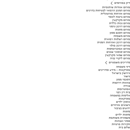
דיון בפורומים
פורום אגודות שיתופיות
פורום המכון הרפואי לבטיחות בדרכים
פורום אזרחות פורטוגלית
פורום ביטוח לאומי
פורום מקרקעין
פורום נכות כללית
פורום דרכון גרמני
פורום מזונות
פורום הסכם ממון
פורום משפחה
פורום רשלנות רפואית
פורום דרכון ואזרחות רומנית
פורום דרכון פולני
פורום אפוטרופוסות
פורום סכסוכי שכנים
פורום שמאי מקרקעין
פורום ליקויי בניה
מדריכים משפטיים
דיני משפחה
פונדקאות - מידע ומדריכים
גירושין בישראל
גישור
הסכמי ממון
צוואות וירושות
בגידה
אפוטרופוס
בית דין רבני
אלימות במשפחה
פונדקאות
אימוץ ילדים
נישואים אזרחיים
ידועים בציבור
מזונות
מזונות ילדים
משמורת משותפת
ממזר ואבהות
חקירות פרטיות
שלום בית