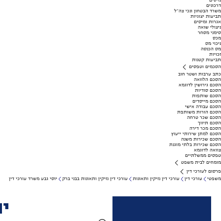
מיסים
דרכונים
משרד הבטחון ונכי צה"ל
תביעות יצוגיות
אגרות ומיסים
ניצולי שואה
סימני מסחר
מכס
ניכוי מס
מס הכנסה
זכויות
תביעות קטנות
הסכמים וטפסים
כתב ערבות ושטר חוב
הסכם הלוואה
הסכם גירושין לדוגמא
הסכם סודיות
הסכם שותפות
הסכם מייסדים
הסכם עבודה אישי
הסכם הורות משותפת
הסכם שכר טרחה
הסכם תיווך
הסכם מכר דירה
הסכם למתן שירותי ייעוץ
הסכם שכירות משנה
הסכם שכירות בלתי מוגנת
צוואה לדוגמא
טפסים ממשלתיים
מומחים לבית משפט
פרסום לעורכי דין
משפטי
עורכי דין
עורכי דין נזיקין ותאונות
עורכי דין נזיקין ותאונות בבני ברק
יוסי גבע משרד עורכי דין
יו