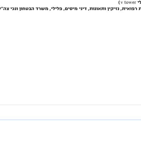
פואית, נזיקין ותאונות, דיני מיסים, פלילי, משרד הבטחון ונכי צה"ל,