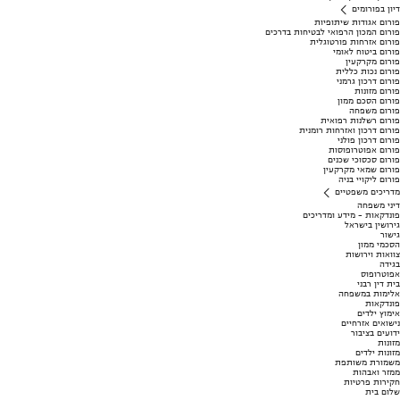
דיון בפורומים
פורום אגודות שיתופיות
פורום המכון הרפואי לבטיחות בדרכים
פורום אזרחות פורטוגלית
פורום ביטוח לאומי
פורום מקרקעין
פורום נכות כללית
פורום דרכון גרמני
פורום מזונות
פורום הסכם ממון
פורום משפחה
פורום רשלנות רפואית
פורום דרכון ואזרחות רומנית
פורום דרכון פולני
פורום אפוטרופוסות
פורום סכסוכי שכנים
פורום שמאי מקרקעין
פורום ליקויי בניה
מדריכים משפטיים
דיני משפחה
פונדקאות - מידע ומדריכים
גירושין בישראל
גישור
הסכמי ממון
צוואות וירושות
בגידה
אפוטרופוס
בית דין רבני
אלימות במשפחה
פונדקאות
אימוץ ילדים
נישואים אזרחיים
ידועים בציבור
מזונות
מזונות ילדים
משמורת משותפת
ממזר ואבהות
חקירות פרטיות
שלום בית