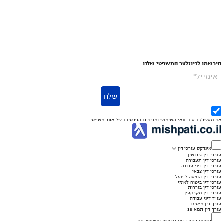
הירשמו לניוזלטר המשפטי שלנו
אימייל*
שלח
אני מאשר/ת את
תנאי השימוש
ומדיניות הפרטיות
של אתר משפטי
אינדקס עורכי דין
עורכי דין גירושין
עורכי דין תעבורה
עורכי דין דיני עבודה
עורכי דין צבאי
עורכי דין הוצאה לפועל
עורכי דין ביטוח לאומי
עורכי דין בוררות
עורכי דין מקרקעין
עו"ד דיני עבודה
עורך דין מיסים
עורך דין תמא 38
תחומי עניין בדיני גירושין ומשפחה