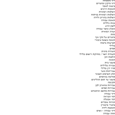
דיני משפחה
דיני נזיקין ופיצויים
ביטוח לאומי
תאונות דרכים
רשלנות רפואית
רשלנות רפואית בניתוח
רשלנות בהריון ולידה
תאונת עבודה
נכות כללית
לשון הרע
אובדן כושר עבודה
ועדה רפואית
גזזת
פיצויים על נזקי גוף
תאונה בשטח ציבורי
תביעות ביטוח
פלילי
סמים
הטרדה מינית
תעודת יושר / מחיקת רישום פלילי
הלבנת הון
הונאה
מעצר בית
עבירה פלילית
סדר דין פלילי
עבריינות נוער
חוק השיפוט הצבאי
סחיטה באיומים
מעצר עד תום ההליכים
תקיפה
עבירות צווארון לבן
עבירות סמים
עבירות מחשב ואינטרנט
דיני עבודה
דמי הבראה
דמי אבטלה
זכויות עובדים
פיצויי פיטורין
חופשת לידה
דיני עבודה - נשים
חוזה עבודה