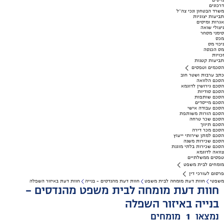
מיסים
דרכונים
משרד הבטחון ונכי צה"ל
תביעות יצוגיות
אגרות ומיסים
ניצולי שואה
סימני מסחר
מכס
ניכוי מס
מס הכנסה
זכויות
תביעות קטנות
הסכמים וטפסים
כתב ערבות ושטר חוב
הסכם הלוואה
הסכם גירושין לדוגמא
הסכם סודיות
הסכם שותפות
הסכם מייסדים
הסכם עבודה אישי
הסכם הורות משותפת
הסכם שכר טרחה
הסכם תיווך
הסכם מכר דירה
הסכם למתן שירותי ייעוץ
הסכם שכירות משנה
הסכם שכירות בלתי מוגנת
צוואה לדוגמא
טפסים ממשלתיים
מומחים לבית משפט
פרסום לעורכי דין
משפטי
חוות דעת מומחה לבית משפט
חוות דעת מהנדסים - בנייה
חוות דעת באיזור השפלה
חוות דעת מומחה לבית משפט מהנדסים -
בנייה באיזור השפלה
נמצאו
1
מומחים