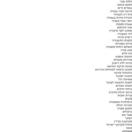
הלנת שכר
הסכם קיבוצי
עובדים זרים
הרעת תנאי עבודה
בית דין לעבודה
הטרדה מינית בעבודה
יחסי עובד מעביד
שעות נוספות
שכר מינימום
שימוע לפני פיטורין
דיני תעבורה
רישיון נהיגה
תקנות התעבורה
נהיגה בשכרות
תשלום דוחות משטרה
פגע וברח
נהג חדש
תאונת אופנוע
מהירות מופרזת
נהיגה ללא רישיון
שיטת הניקוד החדשה
המכון הרפואי לבטיחות בדרכים
אלכוהול ונהיגה
הוצאה לפועל
פשיטת רגל
לשכת ההוצאה לפועל
חובות אבודים
איחוד תיקים
עיכוב יציאה מהארץ
גביית חובות
בנקים
גרפולוגיה משפטית
חקירת יכולת
הסכם פשרה
עיקולים
שטר חוב
הפטר
מקרקעין ונדל"ן
מינהל מקרקעי ישראל
טאבו
משכנתא