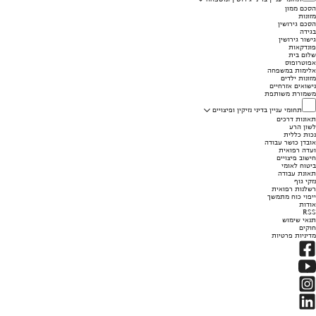
הסכם ממון
מזונות
הסכם גירושין
בגידה
גישור גירושין
פונדקאות
שלום בית
אפוטרופוס
אלימות במשפחה
מזונות ילדים
נישואים אזרחיים
משמורת משותפת
תחומי עניין בדיני נזיקין ופיצויים
תאונות דרכים
לשון הרע
נכות כללית
אובדן כושר עבודה
ועדה רפואית
חישוב פיצויים
ביטוח לאומי
תאונת עבודה
נזקי גוף
רשלנות רפואית
ייפוי כוח מתמשך
אודות
RSS
תנאי שימוש
חוקים
מדיניות פרטיות