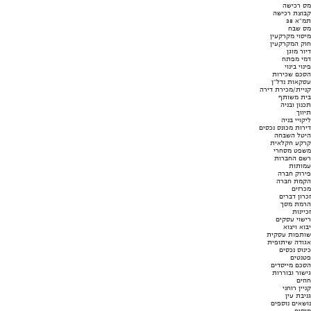
מס רכישה
קבוצת רכישה
תמ"א 38
מס שבח
מיסוי מקרקעין
חוק המקרקעין
דיור מוגן
דמי מפתח
פינוי בינוי
הסכם שכירות
עסקאות נדל"ן
קניית/מכירת דירה
בית משותף
תכנון ובניה
תיווך
ליקויי בניה
דירות מכונס נכסים
היטל השבחה
קרקע חקלאית
משפט מסחרי
רשם החברות
עמותות
פירוק חברה
הקמת חברה
מכרזים
זכרון דברים
הרמת מסך
זכיינות
רישוי עסקים
יבוא ויצוא
שותפות עסקית
אגודה שיתופית
כינוס נכסים
פטנטים
הסכם מייסדים
גישור ובוררות
חוזים
קניין רוחני
גניבת עין
נושאים נוספים