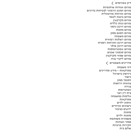
דיון בפורומים
פורום אגודות שיתופיות
פורום המכון הרפואי לבטיחות בדרכים
פורום אזרחות פורטוגלית
פורום ביטוח לאומי
פורום מקרקעין
פורום נכות כללית
פורום דרכון גרמני
פורום מזונות
פורום הסכם ממון
פורום משפחה
פורום רשלנות רפואית
פורום דרכון ואזרחות רומנית
פורום דרכון פולני
פורום אפוטרופוסות
פורום סכסוכי שכנים
פורום שמאי מקרקעין
פורום ליקויי בניה
מדריכים משפטיים
דיני משפחה
פונדקאות - מידע ומדריכים
גירושין בישראל
גישור
הסכמי ממון
צוואות וירושות
בגידה
אפוטרופוס
בית דין רבני
אלימות במשפחה
פונדקאות
אימוץ ילדים
נישואים אזרחיים
ידועים בציבור
מזונות
מזונות ילדים
משמורת משותפת
ממזר ואבהות
חקירות פרטיות
שלום בית