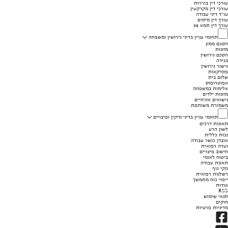
עורכי דין בוררות
עורכי דין מקרקעין
עו"ד דיני עבודה
עורך דין מיסים
עורך דין תמא 38
תחומי עניין בדיני גירושין ומשפחה
הסכם ממון
מזונות
הסכם גירושין
בגידה
גישור גירושין
פונדקאות
שלום בית
אפוטרופוס
אלימות במשפחה
מזונות ילדים
נישואים אזרחיים
משמורת משותפת
תחומי עניין בדיני נזיקין ופיצויים
תאונות דרכים
לשון הרע
נכות כללית
אובדן כושר עבודה
ועדה רפואית
חישוב פיצויים
ביטוח לאומי
תאונת עבודה
נזקי גוף
רשלנות רפואית
ייפוי כוח מתמשך
אודות
RSS
תנאי שימוש
חוקים
מדיניות פרטיות