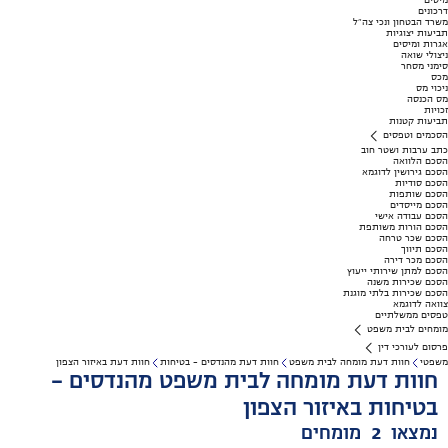
מיסים
דרכונים
משרד הבטחון ונכי צה"ל
תביעות יצוגיות
אגרות ומיסים
ניצולי שואה
סימני מסחר
מכס
ניכוי מס
מס הכנסה
זכויות
תביעות קטנות
הסכמים וטפסים
כתב ערבות ושטר חוב
הסכם הלוואה
הסכם גירושין לדוגמא
הסכם סודיות
הסכם שותפות
הסכם מייסדים
הסכם עבודה אישי
הסכם הורות משותפת
הסכם שכר טרחה
הסכם תיווך
הסכם מכר דירה
הסכם למתן שירותי ייעוץ
הסכם שכירות משנה
הסכם שכירות בלתי מוגנת
צוואה לדוגמא
טפסים ממשלתיים
מומחים לבית משפט
פרסום לעורכי דין
משפטי
חוות דעת מומחה לבית משפט
חוות דעת מהנדסים - בטיחות
חוות דעת באיזור הצפון
חוות דעת מומחה לבית משפט מהנדסים -
בטיחות באיזור הצפון
נמצאו
2
מומחים