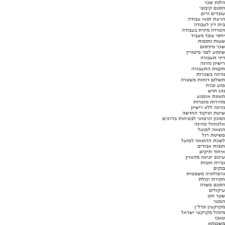
הלנת שכר
הסכם קיבוצי
עובדים זרים
הרעת תנאי עבודה
בית דין לעבודה
הטרדה מינית בעבודה
יחסי עובד מעביד
שעות נוספות
שכר מינימום
שימוע לפני פיטורין
דיני תעבורה
רישיון נהיגה
תקנות התעבורה
נהיגה בשכרות
תשלום דוחות משטרה
פגע וברח
נהג חדש
תאונת אופנוע
מהירות מופרזת
נהיגה ללא רישיון
שיטת הניקוד החדשה
המכון הרפואי לבטיחות בדרכים
אלכוהול ונהיגה
הוצאה לפועל
פשיטת רגל
לשכת ההוצאה לפועל
חובות אבודים
איחוד תיקים
עיכוב יציאה מהארץ
גביית חובות
בנקים
גרפולוגיה משפטית
חקירת יכולת
הסכם פשרה
עיקולים
שטר חוב
הפטר
מקרקעין ונדל"ן
מינהל מקרקעי ישראל
טאבו
משכנתא