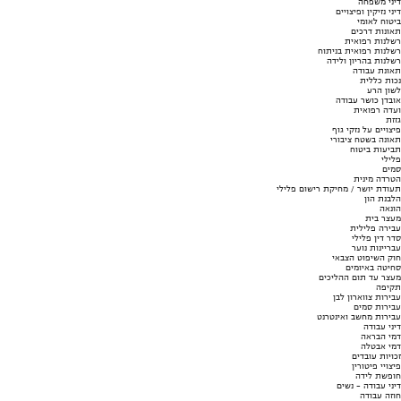
דיני משפחה
דיני נזיקין ופיצויים
ביטוח לאומי
תאונות דרכים
רשלנות רפואית
רשלנות רפואית בניתוח
רשלנות בהריון ולידה
תאונת עבודה
נכות כללית
לשון הרע
אובדן כושר עבודה
ועדה רפואית
גזזת
פיצויים על נזקי גוף
תאונה בשטח ציבורי
תביעות ביטוח
פלילי
סמים
הטרדה מינית
תעודת יושר / מחיקת רישום פלילי
הלבנת הון
הונאה
מעצר בית
עבירה פלילית
סדר דין פלילי
עבריינות נוער
חוק השיפוט הצבאי
סחיטה באיומים
מעצר עד תום ההליכים
תקיפה
עבירות צווארון לבן
עבירות סמים
עבירות מחשב ואינטרנט
דיני עבודה
דמי הבראה
דמי אבטלה
זכויות עובדים
פיצויי פיטורין
חופשת לידה
דיני עבודה - נשים
חוזה עבודה