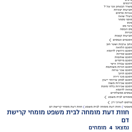
מיסים
דרכונים
משרד הבטחון ונכי צה"ל
תביעות יצוגיות
אגרות ומיסים
ניצולי שואה
סימני מסחר
מכס
ניכוי מס
מס הכנסה
זכויות
תביעות קטנות
הסכמים וטפסים
כתב ערבות ושטר חוב
הסכם הלוואה
הסכם גירושין לדוגמא
הסכם סודיות
הסכם שותפות
הסכם מייסדים
הסכם עבודה אישי
הסכם הורות משותפת
הסכם שכר טרחה
הסכם תיווך
הסכם מכר דירה
הסכם למתן שירותי ייעוץ
הסכם שכירות משנה
הסכם שכירות בלתי מוגנת
צוואה לדוגמא
טפסים ממשלתיים
מומחים לבית משפט
פרסום לעורכי דין
משפטי
חוות דעת מומחה לבית משפט
חוות דעת מומחי קרישת דם
חוות דעת מומחה לבית משפט מומחי קרישת
דם
נמצאו
4
מומחים