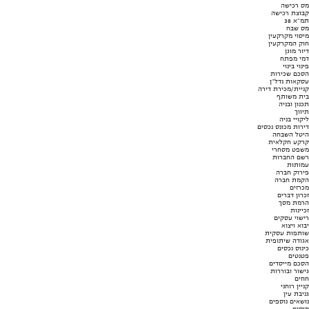
מס רכישה
קבוצת רכישה
תמ"א 38
מס שבח
מיסוי מקרקעין
חוק המקרקעין
דיור מוגן
דמי מפתח
פינוי בינוי
הסכם שכירות
עסקאות נדל"ן
קניית/מכירת דירה
בית משותף
תכנון ובניה
תיווך
ליקויי בניה
דירות מכונס נכסים
היטל השבחה
קרקע חקלאית
משפט מסחרי
רשם החברות
עמותות
פירוק חברה
הקמת חברה
מכרזים
זכרון דברים
הרמת מסך
זכיינות
רישוי עסקים
יבוא ויצוא
שותפות עסקית
אגודה שיתופית
כינוס נכסים
פטנטים
הסכם מייסדים
גישור ובוררות
חוזים
קניין רוחני
גניבת עין
נושאים נוספים