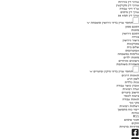
עורכי דין בוררות
עורכי דין מקרקעין
עו"ד דיני עבודה
עורך דין מיסים
עורך דין תמא 38
תחומי עניין בדיני גירושין ומשפחה
הסכם ממון
מזונות
הסכם גירושין
בגידה
גישור גירושין
פונדקאות
שלום בית
אפוטרופוס
אלימות במשפחה
מזונות ילדים
נישואים אזרחיים
משמורת משותפת
תחומי עניין בדיני נזיקין ופיצויים
תאונות דרכים
לשון הרע
נכות כללית
אובדן כושר עבודה
ועדה רפואית
חישוב פיצויים
ביטוח לאומי
תאונת עבודה
נזקי גוף
רשלנות רפואית
ייפוי כוח מתמשך
אודות
RSS
תנאי שימוש
חוקים
מדיניות פרטיות