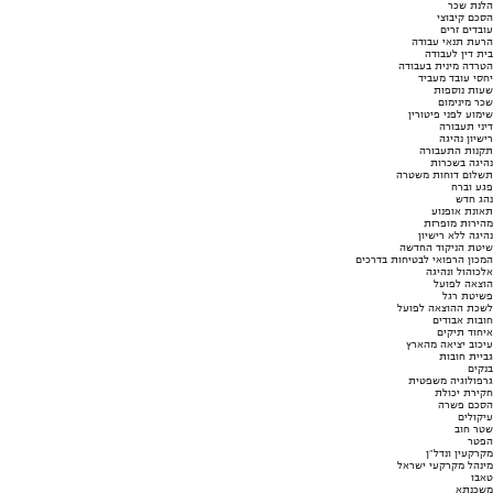
הלנת שכר
הסכם קיבוצי
עובדים זרים
הרעת תנאי עבודה
בית דין לעבודה
הטרדה מינית בעבודה
יחסי עובד מעביד
שעות נוספות
שכר מינימום
שימוע לפני פיטורין
דיני תעבורה
רישיון נהיגה
תקנות התעבורה
נהיגה בשכרות
תשלום דוחות משטרה
פגע וברח
נהג חדש
תאונת אופנוע
מהירות מופרזת
נהיגה ללא רישיון
שיטת הניקוד החדשה
המכון הרפואי לבטיחות בדרכים
אלכוהול ונהיגה
הוצאה לפועל
פשיטת רגל
לשכת ההוצאה לפועל
חובות אבודים
איחוד תיקים
עיכוב יציאה מהארץ
גביית חובות
בנקים
גרפולוגיה משפטית
חקירת יכולת
הסכם פשרה
עיקולים
שטר חוב
הפטר
מקרקעין ונדל"ן
מינהל מקרקעי ישראל
טאבו
משכנתא