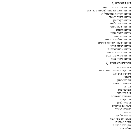
דיון בפורומים
פורום אגודות שיתופיות
פורום המכון הרפואי לבטיחות בדרכים
פורום אזרחות פורטוגלית
פורום ביטוח לאומי
פורום מקרקעין
פורום נכות כללית
פורום דרכון גרמני
פורום מזונות
פורום הסכם ממון
פורום משפחה
פורום רשלנות רפואית
פורום דרכון ואזרחות רומנית
פורום דרכון פולני
פורום אפוטרופוסות
פורום סכסוכי שכנים
פורום שמאי מקרקעין
פורום ליקויי בניה
מדריכים משפטיים
דיני משפחה
פונדקאות - מידע ומדריכים
גירושין בישראל
גישור
הסכמי ממון
צוואות וירושות
בגידה
אפוטרופוס
בית דין רבני
אלימות במשפחה
פונדקאות
אימוץ ילדים
נישואים אזרחיים
ידועים בציבור
מזונות
מזונות ילדים
משמורת משותפת
ממזר ואבהות
חקירות פרטיות
שלום בית