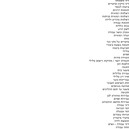
דיני משפחה
דיני נזיקין ופיצויים
ביטוח לאומי
תאונות דרכים
רשלנות רפואית
רשלנות רפואית בניתוח
רשלנות בהריון ולידה
תאונת עבודה
נכות כללית
לשון הרע
אובדן כושר עבודה
ועדה רפואית
גזזת
פיצויים על נזקי גוף
תאונה בשטח ציבורי
תביעות ביטוח
פלילי
סמים
הטרדה מינית
תעודת יושר / מחיקת רישום פלילי
הלבנת הון
הונאה
מעצר בית
עבירה פלילית
סדר דין פלילי
עבריינות נוער
חוק השיפוט הצבאי
סחיטה באיומים
מעצר עד תום ההליכים
תקיפה
עבירות צווארון לבן
עבירות סמים
עבירות מחשב ואינטרנט
דיני עבודה
דמי הבראה
דמי אבטלה
זכויות עובדים
פיצויי פיטורין
חופשת לידה
דיני עבודה - נשים
חוזה עבודה