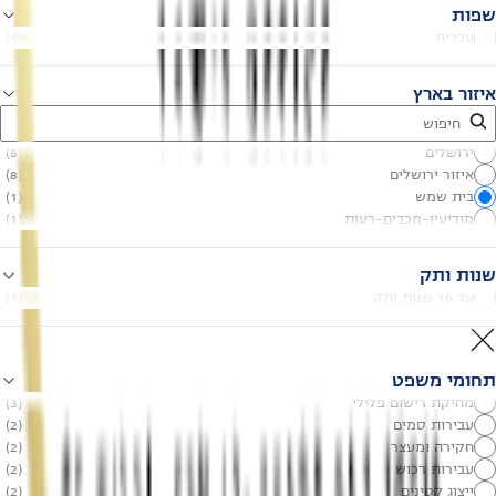
שפות
עברית
(
1
)
איזור בארץ
ירושלים
(
8
)
איזור ירושלים
(
8
)
בית שמש
(
1
)
מודיעין-מכבים-רעות
(
1
)
שנות ותק
עד 10 שנות ותק
(
1
)
תחומי משפט
מחיקת רישום פלילי
(
3
)
עבירות סמים
(
2
)
חקירה ומעצר
(
2
)
עבירות רכוש
(
2
)
ייצוג קטינים
(
2
)