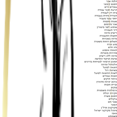
הלנת שכר
הסכם קיבוצי
עובדים זרים
הרעת תנאי עבודה
בית דין לעבודה
הטרדה מינית בעבודה
יחסי עובד מעביד
שעות נוספות
שכר מינימום
שימוע לפני פיטורין
דיני תעבורה
רישיון נהיגה
תקנות התעבורה
נהיגה בשכרות
תשלום דוחות משטרה
פגע וברח
נהג חדש
תאונת אופנוע
מהירות מופרזת
נהיגה ללא רישיון
שיטת הניקוד החדשה
המכון הרפואי לבטיחות בדרכים
אלכוהול ונהיגה
הוצאה לפועל
פשיטת רגל
לשכת ההוצאה לפועל
חובות אבודים
איחוד תיקים
עיכוב יציאה מהארץ
גביית חובות
בנקים
גרפולוגיה משפטית
חקירת יכולת
הסכם פשרה
עיקולים
שטר חוב
הפטר
מקרקעין ונדל"ן
מינהל מקרקעי ישראל
טאבו
משכנתא