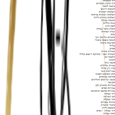
דיני משפחה
דיני נזיקין ופיצויים
ביטוח לאומי
תאונות דרכים
רשלנות רפואית
רשלנות רפואית בניתוח
רשלנות בהריון ולידה
תאונת עבודה
נכות כללית
לשון הרע
אובדן כושר עבודה
ועדה רפואית
גזזת
פיצויים על נזקי גוף
תאונה בשטח ציבורי
תביעות ביטוח
פלילי
סמים
הטרדה מינית
תעודת יושר / מחיקת רישום פלילי
הלבנת הון
הונאה
מעצר בית
עבירה פלילית
סדר דין פלילי
עבריינות נוער
חוק השיפוט הצבאי
סחיטה באיומים
מעצר עד תום ההליכים
תקיפה
עבירות צווארון לבן
עבירות סמים
עבירות מחשב ואינטרנט
דיני עבודה
דמי הבראה
דמי אבטלה
זכויות עובדים
פיצויי פיטורין
חופשת לידה
דיני עבודה - נשים
חוזה עבודה