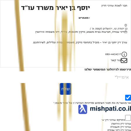
חבר לשכת עורכי הדין
יוסף בן יאיר משרד עו"ד
1
מאמרים
בן יהודה 10, ירושלים (קומה א' )
דיני עבודה, תביעות בבית משפט, נזיקין ותאונות, פלילי, דיני משפחה וגירושין
עורך דין יוסף בן יאיר - מוביל בתחומי נזיקין, משפחה, עבודה ופלילים, לשירותכם.
053-4424217
צור קשר
הירשמו לניוזלטר המשפטי שלנו
אימייל*
שלח
אני מאשר/ת את
תנאי השימוש
ומדיניות הפרטיות
של אתר משפטי
אינדקס עורכי דין
עורכי דין גירושין
עורכי דין תעבורה
עורכי דין דיני עבודה