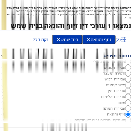
לרשותכם רשימת עורכי דין זיוף והונאה בבית שמש בעלי ניסיון, השכלה וידע בתחום זיוף והונאה בבית שמש.
עורכי דין באתר משפטי תורמים מהידע והניסיון שלהם בפורומים ואזורי התוכן הרבים באתר משפטי.
מצאתם עורך דין לזיוף והונאה המתאים לכם? צרו קשר במגוון דרכים: שליחת הודעה, קביעת פגישה או חיוג
מיידי.
נמצאו 1 עורכי דין זיוף והונאה בבית שמש
(
2
)
זיוף והונאה
בית שמש
נקה הכל
תחומי משפט
מחיקת רישום פלילי
(
3
)
עבירות סמים
(
2
)
חקירה ומעצר
(
2
)
עבירות רכוש
(
2
)
ייצוג קטינים
(
2
)
עבירות מין
(
2
)
עבירות אלימות
(
2
)
שוחד
(
1
)
עבירות המתה
(
1
)
זיוף והונאה
(
1
)
העסקת עובדים זרים לא חוקיים
(
1
)