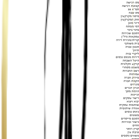
מס רכישה
קבוצת רכישה
תמ"א 38
מס שבח
מיסוי מקרקעין
חוק המקרקעין
דיור מוגן
דמי מפתח
פינוי בינוי
הסכם שכירות
עסקאות נדל"ן
קניית/מכירת דירה
בית משותף
תכנון ובניה
תיווך
ליקויי בניה
דירות מכונס נכסים
היטל השבחה
קרקע חקלאית
משפט מסחרי
רשם החברות
עמותות
פירוק חברה
הקמת חברה
מכרזים
זכרון דברים
הרמת מסך
זכיינות
רישוי עסקים
יבוא ויצוא
שותפות עסקית
אגודה שיתופית
כינוס נכסים
פטנטים
הסכם מייסדים
גישור ובוררות
חוזים
קניין רוחני
גניבת עין
נושאים נוספים