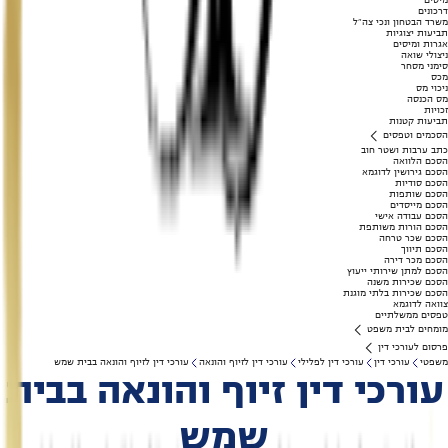
מיסים
דרכונים
משרד הבטחון ונכי צה"ל
תביעות יצוגיות
אגרות ומיסים
ניצולי שואה
סימני מסחר
מכס
ניכוי מס
מס הכנסה
זכויות
תביעות קטנות
הסכמים וטפסים
כתב ערבות ושטר חוב
הסכם הלוואה
הסכם גירושין לדוגמא
הסכם סודיות
הסכם שותפות
הסכם מייסדים
הסכם עבודה אישי
הסכם הורות משותפת
הסכם שכר טרחה
הסכם תיווך
הסכם מכר דירה
הסכם למתן שירותי ייעוץ
הסכם שכירות משנה
הסכם שכירות בלתי מוגנת
צוואה לדוגמא
טפסים ממשלתיים
מומחים לבית משפט
פרסום לעורכי דין
משפטי
עורכי דין
עורכי דין לפלילי
עורכי דין לזיוף והונאה
עורכי דין לזיוף והונאה בבית שמש
עורכי דין זיוף והונאה בבית
שמש