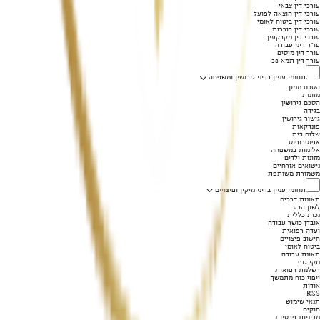
עורכי דין צבאי
עורכי דין הוצאה לפועל
עורכי דין ביטוח לאומי
עורכי דין בוררות
עורכי דין מקרקעין
עו"ד דיני עבודה
עורך דין מיסים
עורך דין תמא 38
תחומי עניין בדיני גירושין ומשפחה
הסכם ממון
מזונות
הסכם גירושין
בגידה
גישור גירושין
פונדקאות
שלום בית
אפוטרופוס
אלימות במשפחה
מזונות ילדים
נישואים אזרחיים
משמורת משותפת
תחומי עניין בדיני נזיקין ופיצויים
תאונות דרכים
לשון הרע
נכות כללית
אובדן כושר עבודה
ועדה רפואית
חישוב פיצויים
ביטוח לאומי
תאונת עבודה
נזקי גוף
רשלנות רפואית
ייפוי כוח מתמשך
אודות
RSS
תנאי שימוש
חוקים
מדיניות פרטיות