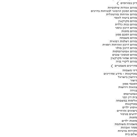
דיון בפורומים
פורום אגודות שיתופיות
פורום המכון הרפואי לבטיחות בדרכים
פורום אזרחות פורטוגלית
פורום ביטוח לאומי
פורום מקרקעין
פורום נכות כללית
פורום דרכון גרמני
פורום מזונות
פורום הסכם ממון
פורום משפחה
פורום רשלנות רפואית
פורום דרכון ואזרחות רומנית
פורום דרכון פולני
פורום אפוטרופוסות
פורום סכסוכי שכנים
פורום שמאי מקרקעין
פורום ליקויי בניה
מדריכים משפטיים
דיני משפחה
פונדקאות - מידע ומדריכים
גירושין בישראל
גישור
הסכמי ממון
צוואות וירושות
בגידה
אפוטרופוס
בית דין רבני
אלימות במשפחה
פונדקאות
אימוץ ילדים
נישואים אזרחיים
ידועים בציבור
מזונות
מזונות ילדים
משמורת משותפת
ממזר ואבהות
חקירות פרטיות
שלום בית