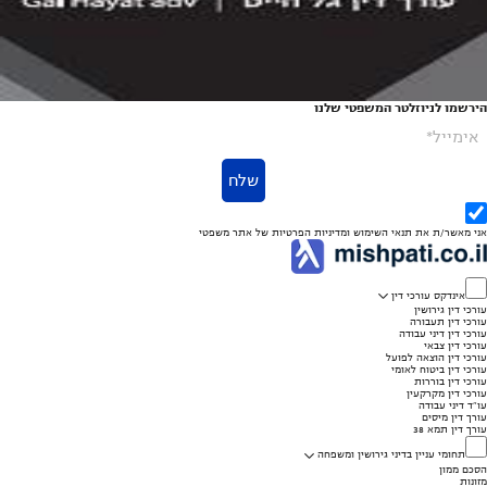
הירשמו לניוזלטר המשפטי שלנו
אימייל*
שלח
אני מאשר/ת את
תנאי השימוש
ומדיניות הפרטיות
של אתר משפטי
אינדקס עורכי דין
עורכי דין גירושין
עורכי דין תעבורה
עורכי דין דיני עבודה
עורכי דין צבאי
עורכי דין הוצאה לפועל
עורכי דין ביטוח לאומי
עורכי דין בוררות
עורכי דין מקרקעין
עו"ד דיני עבודה
עורך דין מיסים
עורך דין תמא 38
תחומי עניין בדיני גירושין ומשפחה
הסכם ממון
מזונות