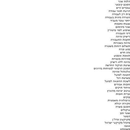
הלנת שכר
הסכם קיבוצי
עובדים זרים
הרעת תנאי עבודה
בית דין לעבודה
הטרדה מינית בעבודה
יחסי עובד מעביד
שעות נוספות
שכר מינימום
שימוע לפני פיטורין
דיני תעבורה
רישיון נהיגה
תקנות התעבורה
נהיגה בשכרות
תשלום דוחות משטרה
פגע וברח
נהג חדש
תאונת אופנוע
מהירות מופרזת
נהיגה ללא רישיון
שיטת הניקוד החדשה
המכון הרפואי לבטיחות בדרכים
אלכוהול ונהיגה
הוצאה לפועל
פשיטת רגל
לשכת ההוצאה לפועל
חובות אבודים
איחוד תיקים
עיכוב יציאה מהארץ
גביית חובות
בנקים
גרפולוגיה משפטית
חקירת יכולת
הסכם פשרה
עיקולים
שטר חוב
הפטר
מקרקעין ונדל"ן
מינהל מקרקעי ישראל
טאבו
משכנתא