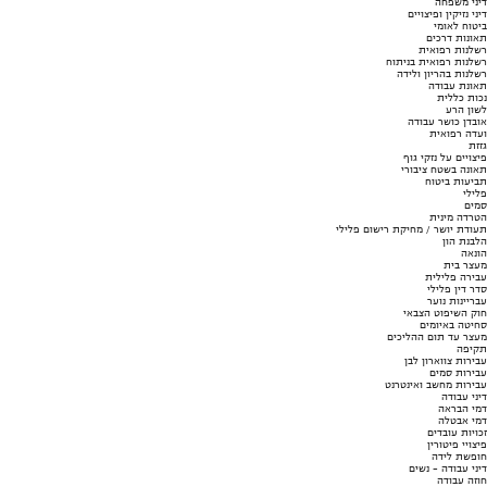
דיני משפחה
דיני נזיקין ופיצויים
ביטוח לאומי
תאונות דרכים
רשלנות רפואית
רשלנות רפואית בניתוח
רשלנות בהריון ולידה
תאונת עבודה
נכות כללית
לשון הרע
אובדן כושר עבודה
ועדה רפואית
גזזת
פיצויים על נזקי גוף
תאונה בשטח ציבורי
תביעות ביטוח
פלילי
סמים
הטרדה מינית
תעודת יושר / מחיקת רישום פלילי
הלבנת הון
הונאה
מעצר בית
עבירה פלילית
סדר דין פלילי
עבריינות נוער
חוק השיפוט הצבאי
סחיטה באיומים
מעצר עד תום ההליכים
תקיפה
עבירות צווארון לבן
עבירות סמים
עבירות מחשב ואינטרנט
דיני עבודה
דמי הבראה
דמי אבטלה
זכויות עובדים
פיצויי פיטורין
חופשת לידה
דיני עבודה - נשים
חוזה עבודה