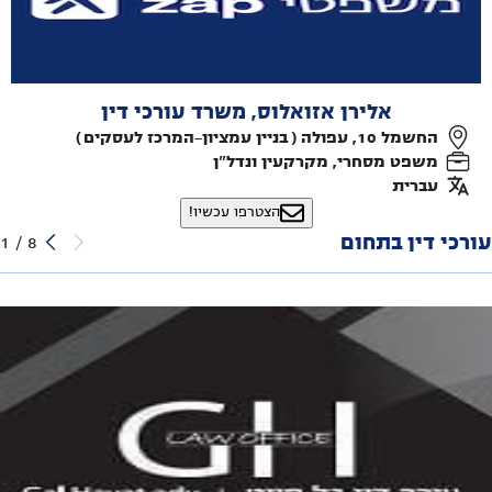
אלירן אזואלוס, משרד עורכי דין
החשמל 10, עפולה ( בניין עמציון-המרכז לעסקים )
משפט מסחרי, מקרקעין ונדל"ן
עברית
הצטרפו עכשיו!
עורכי דין בתחום
1
/
8
חייט גל משרד עורכי דין
המלאכה 21, עפולה
משפט מסחרי, מקרקעין ונדל"ן