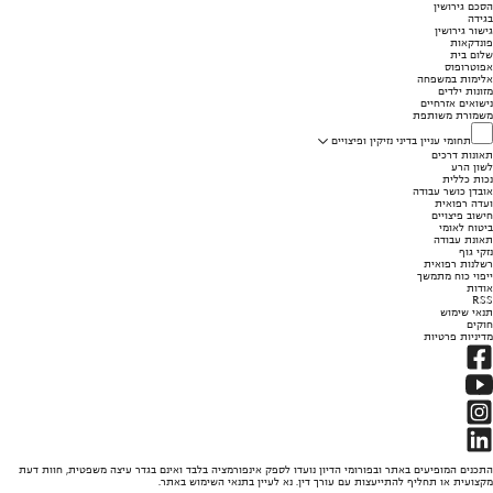
הסכם גירושין
בגידה
גישור גירושין
פונדקאות
שלום בית
אפוטרופוס
אלימות במשפחה
מזונות ילדים
נישואים אזרחיים
משמורת משותפת
תחומי עניין בדיני נזיקין ופיצויים
תאונות דרכים
לשון הרע
נכות כללית
אובדן כושר עבודה
ועדה רפואית
חישוב פיצויים
ביטוח לאומי
תאונת עבודה
נזקי גוף
רשלנות רפואית
ייפוי כוח מתמשך
אודות
RSS
תנאי שימוש
חוקים
מדיניות פרטיות
התכנים המופיעים באתר ובפורומי הדיון נועדו לספק אינפורמציה בלבד ואינם בגדר עיצה משפטית, חוות דעת
מקצועית או תחליף להתייעצות עם עורך דין. נא לעיין בתנאי השימוש באתר.