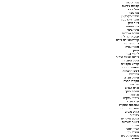
מס רכישה
קבוצת רכישה
תמ"א 38
מס שבח
מיסוי מקרקעין
חוק המקרקעין
דיור מוגן
דמי מפתח
פינוי בינוי
הסכם שכירות
עסקאות נדל"ן
קניית/מכירת דירה
בית משותף
תכנון ובניה
תיווך
ליקויי בניה
דירות מכונס נכסים
היטל השבחה
קרקע חקלאית
משפט מסחרי
רשם החברות
עמותות
פירוק חברה
הקמת חברה
מכרזים
זכרון דברים
הרמת מסך
זכיינות
רישוי עסקים
יבוא ויצוא
שותפות עסקית
אגודה שיתופית
כינוס נכסים
פטנטים
הסכם מייסדים
גישור ובוררות
חוזים
קניין רוחני
גניבת עין
נושאים נוספים