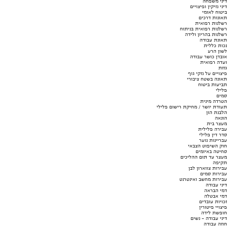
דיני משפחה
דיני נזיקין ופיצויים
ביטוח לאומי
תאונות דרכים
רשלנות רפואית
רשלנות רפואית בניתוח
רשלנות בהריון ולידה
תאונת עבודה
נכות כללית
לשון הרע
אובדן כושר עבודה
ועדה רפואית
גזזת
פיצויים על נזקי גוף
תאונה בשטח ציבורי
תביעות ביטוח
פלילי
סמים
הטרדה מינית
תעודת יושר / מחיקת רישום פלילי
הלבנת הון
הונאה
מעצר בית
עבירה פלילית
סדר דין פלילי
עבריינות נוער
חוק השיפוט הצבאי
סחיטה באיומים
מעצר עד תום ההליכים
תקיפה
עבירות צווארון לבן
עבירות סמים
עבירות מחשב ואינטרנט
דיני עבודה
דמי הבראה
דמי אבטלה
זכויות עובדים
פיצויי פיטורין
חופשת לידה
דיני עבודה - נשים
חוזה עבודה