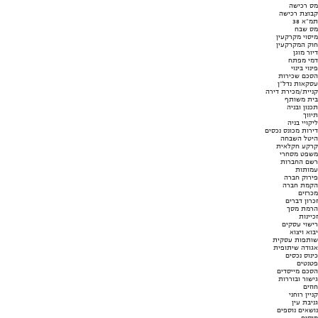
מס רכישה
קבוצת רכישה
תמ"א 38
מס שבח
מיסוי מקרקעין
חוק המקרקעין
דיור מוגן
דמי מפתח
פינוי בינוי
הסכם שכירות
עסקאות נדל"ן
קניית/מכירת דירה
בית משותף
תכנון ובניה
תיווך
ליקויי בניה
דירות מכונס נכסים
היטל השבחה
קרקע חקלאית
משפט מסחרי
רשם החברות
עמותות
פירוק חברה
הקמת חברה
מכרזים
זכרון דברים
הרמת מסך
זכיינות
רישוי עסקים
יבוא ויצוא
שותפות עסקית
אגודה שיתופית
כינוס נכסים
פטנטים
הסכם מייסדים
גישור ובוררות
חוזים
קניין רוחני
גניבת עין
נושאים נוספים