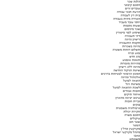
הלנת שכר
הסכם קיבוצי
עובדים זרים
הרעת תנאי עבודה
בית דין לעבודה
הטרדה מינית בעבודה
יחסי עובד מעביד
שעות נוספות
שכר מינימום
שימוע לפני פיטורין
דיני תעבורה
רישיון נהיגה
תקנות התעבורה
נהיגה בשכרות
תשלום דוחות משטרה
פגע וברח
נהג חדש
תאונת אופנוע
מהירות מופרזת
נהיגה ללא רישיון
שיטת הניקוד החדשה
המכון הרפואי לבטיחות בדרכים
אלכוהול ונהיגה
הוצאה לפועל
פשיטת רגל
לשכת ההוצאה לפועל
חובות אבודים
איחוד תיקים
עיכוב יציאה מהארץ
גביית חובות
בנקים
גרפולוגיה משפטית
חקירת יכולת
הסכם פשרה
עיקולים
שטר חוב
הפטר
מקרקעין ונדל"ן
מינהל מקרקעי ישראל
טאבו
משכנתא