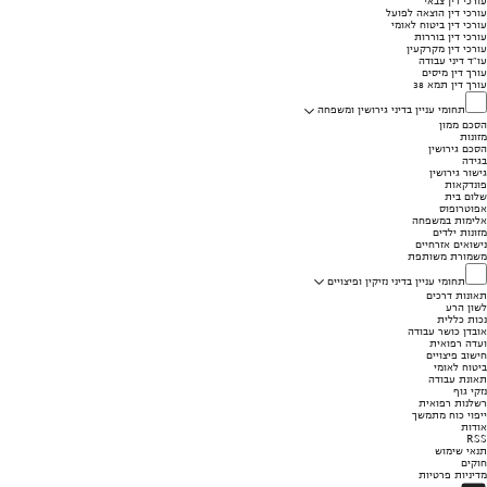
עורכי דין צבאי
עורכי דין הוצאה לפועל
עורכי דין ביטוח לאומי
עורכי דין בוררות
עורכי דין מקרקעין
עו"ד דיני עבודה
עורך דין מיסים
עורך דין תמא 38
תחומי עניין בדיני גירושין ומשפחה
הסכם ממון
מזונות
הסכם גירושין
בגידה
גישור גירושין
פונדקאות
שלום בית
אפוטרופוס
אלימות במשפחה
מזונות ילדים
נישואים אזרחיים
משמורת משותפת
תחומי עניין בדיני נזיקין ופיצויים
תאונות דרכים
לשון הרע
נכות כללית
אובדן כושר עבודה
ועדה רפואית
חישוב פיצויים
ביטוח לאומי
תאונת עבודה
נזקי גוף
רשלנות רפואית
ייפוי כוח מתמשך
אודות
RSS
תנאי שימוש
חוקים
מדיניות פרטיות