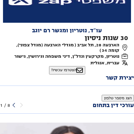
עו"ד, נוטריון ומגשר רם יוגב
30
שנות ניסיון
הארבעה 28, תל אביב ( מגדלי הארבעה (מגדל צפוני),
קומה 34 )
נוטריון, מקרקעין ונדל"ן, דיני משפחה וגירושין, גישור
עברית, אנגלית
הצטרפו עכשיו!
יצירת קשר
הצג מספר טלפון
עורכי דין בתחום
1
/
8
עדן לוי משרד עו"ד