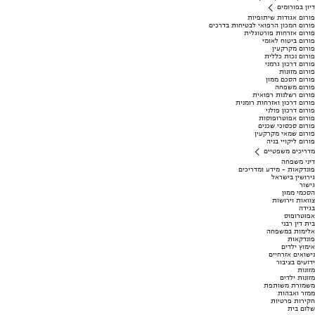
דיון בפורומים
פורום אגודות שיתופיות
פורום המכון הרפואי לבטיחות בדרכים
פורום אזרחות פורטוגלית
פורום ביטוח לאומי
פורום מקרקעין
פורום נכות כללית
פורום דרכון גרמני
פורום מזונות
פורום הסכם ממון
פורום משפחה
פורום רשלנות רפואית
פורום דרכון ואזרחות רומנית
פורום דרכון פולני
פורום אפוטרופוסות
פורום סכסוכי שכנים
פורום שמאי מקרקעין
פורום ליקויי בניה
מדריכים משפטיים
דיני משפחה
פונדקאות - מידע ומדריכים
גירושין בישראל
גישור
הסכמי ממון
צוואות וירושות
בגידה
אפוטרופוס
בית דין רבני
אלימות במשפחה
פונדקאות
אימוץ ילדים
נישואים אזרחיים
ידועים בציבור
מזונות
מזונות ילדים
משמורת משותפת
ממזר ואבהות
חקירות פרטיות
שלום בית