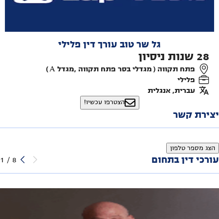
גל שר טוב עורך דין פלילי
28
שנות ניסיון
פתח תקווה ( מגדלי בסר פתח תקווה ,מגדל A )
פלילי
עברית, אנגלית
הצטרפו עכשיו!
יצירת קשר
הצג מספר טלפון
עורכי דין בתחום
1
/
8
אביטל חורף ושות', משרד עו"ד
ירמיהו 43, ירושלים ( סנטר 1, קומה ב', )