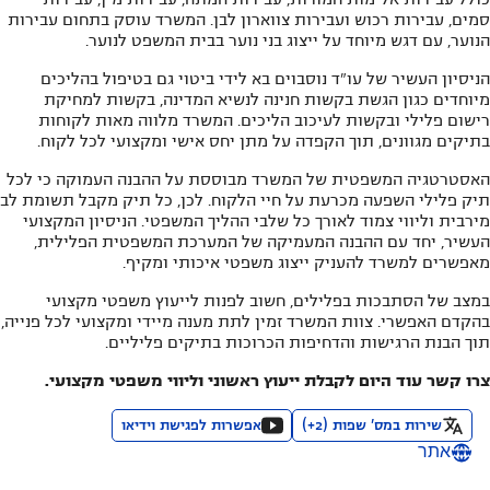
סמים, עבירות רכוש ועבירות צווארון לבן. המשרד עוסק בתחום עבירות
הנוער, עם דגש מיוחד על ייצוג בני נוער בבית המשפט לנוער.
הניסיון העשיר של עו"ד נוסבוים בא לידי ביטוי גם בטיפול בהליכים
מיוחדים כגון הגשת בקשות חנינה לנשיא המדינה, בקשות למחיקת
רישום פלילי ובקשות לעיכוב הליכים. המשרד מלווה מאות לקוחות
בתיקים מגוונים, תוך הקפדה על מתן יחס אישי ומקצועי לכל לקוח.
האסטרטגיה המשפטית של המשרד מבוססת על ההבנה העמוקה כי לכל
תיק פלילי השפעה מכרעת על חיי הלקוח. לכן, כל תיק מקבל תשומת לב
מירבית וליווי צמוד לאורך כל שלבי ההליך המשפטי. הניסיון המקצועי
העשיר, יחד עם ההבנה המעמיקה של המערכת המשפטית הפלילית,
מאפשרים למשרד להעניק ייצוג משפטי איכותי ומקיף.
במצב של הסתבכות בפלילים, חשוב לפנות לייעוץ משפטי מקצועי
בהקדם האפשרי. צוות המשרד זמין לתת מענה מיידי ומקצועי לכל פנייה,
תוך הבנת הרגישות והדחיפות הכרוכות בתיקים פליליים.
צרו קשר עוד היום לקבלת ייעוץ ראשוני וליווי משפטי מקצועי.
שירות במס' שפות
(
2
+)
אפשרות לפגישת וידיאו
אתר