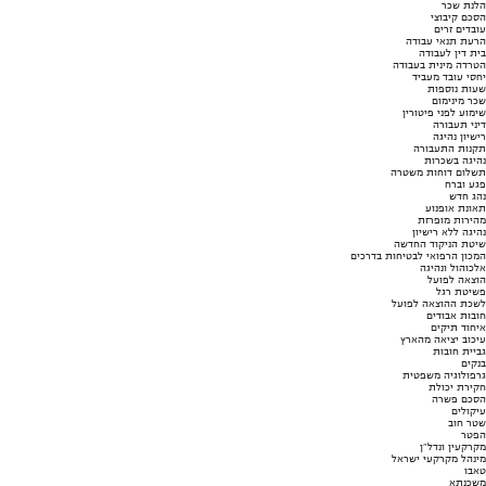
הלנת שכר
הסכם קיבוצי
עובדים זרים
הרעת תנאי עבודה
בית דין לעבודה
הטרדה מינית בעבודה
יחסי עובד מעביד
שעות נוספות
שכר מינימום
שימוע לפני פיטורין
דיני תעבורה
רישיון נהיגה
תקנות התעבורה
נהיגה בשכרות
תשלום דוחות משטרה
פגע וברח
נהג חדש
תאונת אופנוע
מהירות מופרזת
נהיגה ללא רישיון
שיטת הניקוד החדשה
המכון הרפואי לבטיחות בדרכים
אלכוהול ונהיגה
הוצאה לפועל
פשיטת רגל
לשכת ההוצאה לפועל
חובות אבודים
איחוד תיקים
עיכוב יציאה מהארץ
גביית חובות
בנקים
גרפולוגיה משפטית
חקירת יכולת
הסכם פשרה
עיקולים
שטר חוב
הפטר
מקרקעין ונדל"ן
מינהל מקרקעי ישראל
טאבו
משכנתא