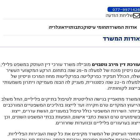
077-9971426
שליחת הודעה
אודות המשרד
תחומי עיסוק
כתבות
וידאו
גלריה
אודות המשרד
עורכת דין מירב נוסבוים
מובילה משרד עורכי דין העוסק במשפט פלילי,
עם ניסיון מוכח של למעלה מ-25 שנה בתחום. הרקע המקצועי העשיר
שלה, הכולל תפקיד כפרקליטה בפרקליטות מחוז המרכז וניסיון של
למעלה מ-22 שנה כסנגורית, מעניק לה הבנה מעמיקה ויתרון משמעותי
בייצוג לקוחותיה.
המשרד מתאפיין בגישה הוליסטית לטיפול בתיקים פליליים, החל משלב
הייעוץ המקדים טרם חקירה ועד לייצוג בהליכים המשפטיים המורכבים
ביותר. השירות המשפטי כולל טיפול במעצרים, הגשת עררים, ייצוג
בשימועים טרם הגשת כתבי אישום, הופעות בבתי המשפט השונים, וכן
ייצוג בערעורים פליליים ובוועדות שחרורים.
תחומי העיסוק של המשרד מקיפים את כל קשת העבירות הפליליות,
כולל עבירות אלימות חמורות, עבירות המתה, עבירות מין, עבירות