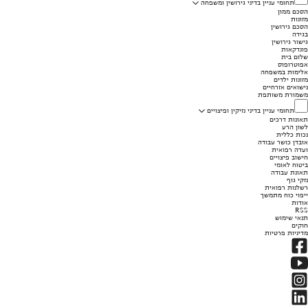
תחומי עניין בדיני גירושין ומשפחה
הסכם ממון
מזונות
הסכם גירושין
בגידה
גישור גירושין
פונדקאות
שלום בית
אפוטרופוס
אלימות במשפחה
מזונות ילדים
נישואים אזרחיים
משמורת משותפת
תחומי עניין בדיני נזיקין ופיצויים
תאונות דרכים
לשון הרע
נכות כללית
אובדן כושר עבודה
ועדה רפואית
חישוב פיצויים
ביטוח לאומי
תאונת עבודה
נזקי גוף
רשלנות רפואית
ייפוי כוח מתמשך
אודות
RSS
תנאי שימוש
חוקים
מדיניות פרטיות