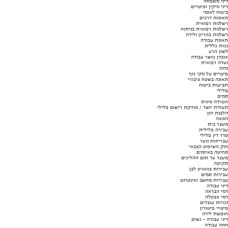
דיני משפחה
דיני נזיקין ופיצויים
ביטוח לאומי
תאונות דרכים
רשלנות רפואית
רשלנות רפואית בניתוח
רשלנות בהריון ולידה
תאונת עבודה
נכות כללית
לשון הרע
אובדן כושר עבודה
ועדה רפואית
גזזת
פיצויים על נזקי גוף
תאונה בשטח ציבורי
תביעות ביטוח
פלילי
סמים
הטרדה מינית
תעודת יושר / מחיקת רישום פלילי
הלבנת הון
הונאה
מעצר בית
עבירה פלילית
סדר דין פלילי
עבריינות נוער
חוק השיפוט הצבאי
סחיטה באיומים
מעצר עד תום ההליכים
תקיפה
עבירות צווארון לבן
עבירות סמים
עבירות מחשב ואינטרנט
דיני עבודה
דמי הבראה
דמי אבטלה
זכויות עובדים
פיצויי פיטורין
חופשת לידה
דיני עבודה - נשים
חוזה עבודה