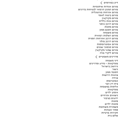
דיון בפורומים
פורום אגודות שיתופיות
פורום המכון הרפואי לבטיחות בדרכים
פורום אזרחות פורטוגלית
פורום ביטוח לאומי
פורום מקרקעין
פורום נכות כללית
פורום דרכון גרמני
פורום מזונות
פורום הסכם ממון
פורום משפחה
פורום רשלנות רפואית
פורום דרכון ואזרחות רומנית
פורום דרכון פולני
פורום אפוטרופוסות
פורום סכסוכי שכנים
פורום שמאי מקרקעין
פורום ליקויי בניה
מדריכים משפטיים
דיני משפחה
פונדקאות - מידע ומדריכים
גירושין בישראל
גישור
הסכמי ממון
צוואות וירושות
בגידה
אפוטרופוס
בית דין רבני
אלימות במשפחה
פונדקאות
אימוץ ילדים
נישואים אזרחיים
ידועים בציבור
מזונות
מזונות ילדים
משמורת משותפת
ממזר ואבהות
חקירות פרטיות
שלום בית