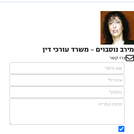
מירב נוסבוים - משרד עורכי דין
צרו קשר
שם מלא*
אימייל*
טלפון*
סיבת הפנייה