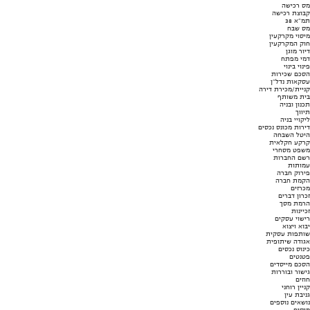
מס רכישה
קבוצת רכישה
תמ"א 38
מס שבח
מיסוי מקרקעין
חוק המקרקעין
דיור מוגן
דמי מפתח
פינוי בינוי
הסכם שכירות
עסקאות נדל"ן
קניית/מכירת דירה
בית משותף
תכנון ובניה
תיווך
ליקויי בניה
דירות מכונס נכסים
היטל השבחה
קרקע חקלאית
משפט מסחרי
רשם החברות
עמותות
פירוק חברה
הקמת חברה
מכרזים
זכרון דברים
הרמת מסך
זכיינות
רישוי עסקים
יבוא ויצוא
שותפות עסקית
אגודה שיתופית
כינוס נכסים
פטנטים
הסכם מייסדים
גישור ובוררות
חוזים
קניין רוחני
גניבת עין
נושאים נוספים