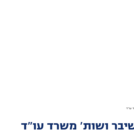
 עו"ד
יבר ושות' משרד עו"ד