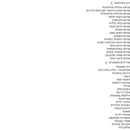
דיון בפורומים
פורום אגודות שיתופיות
פורום המכון הרפואי לבטיחות בדרכים
פורום אזרחות פורטוגלית
פורום ביטוח לאומי
פורום מקרקעין
פורום נכות כללית
פורום דרכון גרמני
פורום מזונות
פורום הסכם ממון
פורום משפחה
פורום רשלנות רפואית
פורום דרכון ואזרחות רומנית
פורום דרכון פולני
פורום אפוטרופוסות
פורום סכסוכי שכנים
פורום שמאי מקרקעין
פורום ליקויי בניה
מדריכים משפטיים
דיני משפחה
פונדקאות - מידע ומדריכים
גירושין בישראל
גישור
הסכמי ממון
צוואות וירושות
בגידה
אפוטרופוס
בית דין רבני
אלימות במשפחה
פונדקאות
אימוץ ילדים
נישואים אזרחיים
ידועים בציבור
מזונות
מזונות ילדים
משמורת משותפת
ממזר ואבהות
חקירות פרטיות
שלום בית