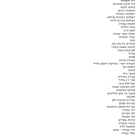
דיני משפחה
דיני נזיקין ופיצויים
ביטוח לאומי
תאונות דרכים
רשלנות רפואית
רשלנות רפואית בניתוח
רשלנות בהריון ולידה
תאונת עבודה
נכות כללית
לשון הרע
אובדן כושר עבודה
ועדה רפואית
גזזת
פיצויים על נזקי גוף
תאונה בשטח ציבורי
תביעות ביטוח
פלילי
סמים
הטרדה מינית
תעודת יושר / מחיקת רישום פלילי
הלבנת הון
הונאה
מעצר בית
עבירה פלילית
סדר דין פלילי
עבריינות נוער
חוק השיפוט הצבאי
סחיטה באיומים
מעצר עד תום ההליכים
תקיפה
עבירות צווארון לבן
עבירות סמים
עבירות מחשב ואינטרנט
דיני עבודה
דמי הבראה
דמי אבטלה
זכויות עובדים
פיצויי פיטורין
חופשת לידה
דיני עבודה - נשים
חוזה עבודה