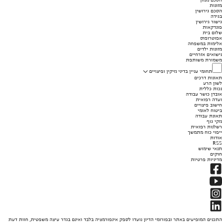
מזונות
הסכם גירושין
בגידה
גישור גירושין
פונדקאות
שלום בית
אפוטרופוס
אלימות במשפחה
מזונות ילדים
נישואים אזרחיים
משמורת משותפת
תחומי עניין בדיני נזיקין ופיצויים
תאונות דרכים
לשון הרע
נכות כללית
אובדן כושר עבודה
ועדה רפואית
חישוב פיצויים
ביטוח לאומי
תאונת עבודה
נזקי גוף
רשלנות רפואית
ייפוי כוח מתמשך
אודות
RSS
תנאי שימוש
חוקים
מדיניות פרטיות
התכנים המופיעים באתר ובפורומי הדיון נועדו לספק אינפורמציה בלבד ואינם בגדר עיצה משפטית, חוות דעת