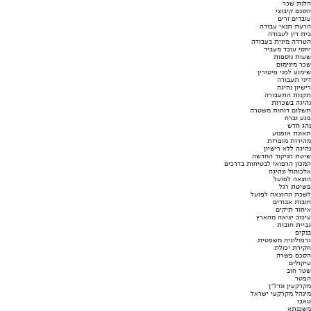
הלנת שכר
הסכם קיבוצי
עובדים זרים
הרעת תנאי עבודה
בית דין לעבודה
הטרדה מינית בעבודה
יחסי עובד מעביד
שעות נוספות
שכר מינימום
שימוע לפני פיטורין
דיני תעבורה
רישיון נהיגה
תקנות התעבורה
נהיגה בשכרות
תשלום דוחות משטרה
פגע וברח
נהג חדש
תאונת אופנוע
מהירות מופרזת
נהיגה ללא רישיון
שיטת הניקוד החדשה
המכון הרפואי לבטיחות בדרכים
אלכוהול ונהיגה
הוצאה לפועל
פשיטת רגל
לשכת ההוצאה לפועל
חובות אבודים
איחוד תיקים
עיכוב יציאה מהארץ
גביית חובות
בנקים
גרפולוגיה משפטית
חקירת יכולת
הסכם פשרה
עיקולים
שטר חוב
הפטר
מקרקעין ונדל"ן
מינהל מקרקעי ישראל
טאבו
משכנתא