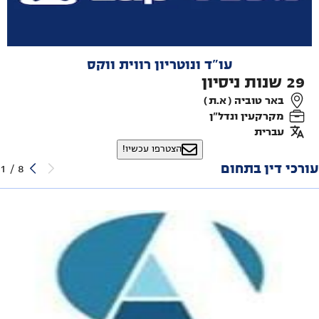
עו"ד ונוטריון רווית ווקס
29
שנות ניסיון
באר טוביה ( א.ת )
מקרקעין ונדל"ן
עברית
הצטרפו עכשיו!
עורכי דין בתחום
1
/
8
דוד ומוטי אסרף - משרד עו"ד
רמב"ן 5, ירושלים
מקרקעין ונדל"ן