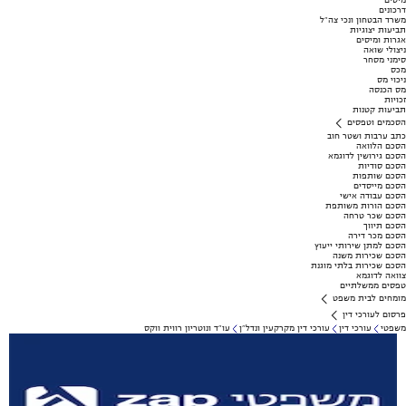
מיסים
דרכונים
משרד הבטחון ונכי צה"ל
תביעות יצוגיות
אגרות ומיסים
ניצולי שואה
סימני מסחר
מכס
ניכוי מס
מס הכנסה
זכויות
תביעות קטנות
הסכמים וטפסים
כתב ערבות ושטר חוב
הסכם הלוואה
הסכם גירושין לדוגמא
הסכם סודיות
הסכם שותפות
הסכם מייסדים
הסכם עבודה אישי
הסכם הורות משותפת
הסכם שכר טרחה
הסכם תיווך
הסכם מכר דירה
הסכם למתן שירותי ייעוץ
הסכם שכירות משנה
הסכם שכירות בלתי מוגנת
צוואה לדוגמא
טפסים ממשלתיים
מומחים לבית משפט
פרסום לעורכי דין
משפטי
עורכי דין
עורכי דין מקרקעין ונדל"ן
עו"ד ונוטריון רווית ווקס