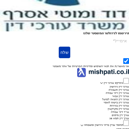
הירשמו לניוזלטר המשפטי שלנו
אימייל*
שלח
אני מאשר/ת את
תנאי השימוש
ומדיניות הפרטיות
של אתר משפטי
אינדקס עורכי דין
עורכי דין גירושין
עורכי דין תעבורה
עורכי דין דיני עבודה
עורכי דין צבאי
עורכי דין הוצאה לפועל
עורכי דין ביטוח לאומי
עורכי דין בוררות
עורכי דין מקרקעין
עו"ד דיני עבודה
עורך דין מיסים
עורך דין תמא 38
תחומי עניין בדיני גירושין ומשפחה
הסכם ממון