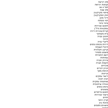
מס רכישה
קבוצת רכישה
תמ"א 38
מס שבח
מיסוי מקרקעין
חוק המקרקעין
דיור מוגן
דמי מפתח
פינוי בינוי
הסכם שכירות
עסקאות נדל"ן
קניית/מכירת דירה
בית משותף
תכנון ובניה
תיווך
ליקויי בניה
דירות מכונס נכסים
היטל השבחה
קרקע חקלאית
משפט מסחרי
רשם החברות
עמותות
פירוק חברה
הקמת חברה
מכרזים
זכרון דברים
הרמת מסך
זכיינות
רישוי עסקים
יבוא ויצוא
שותפות עסקית
אגודה שיתופית
כינוס נכסים
פטנטים
הסכם מייסדים
גישור ובוררות
חוזים
קניין רוחני
גניבת עין
נושאים נוספים