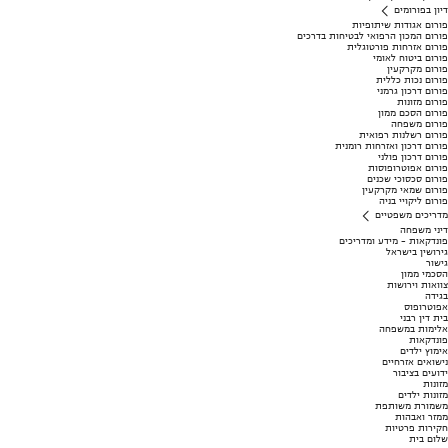
דיון בפורומים
פורום אגודות שיתופיות
פורום המכון הרפואי לבטיחות בדרכים
פורום אזרחות פורטוגלית
פורום ביטוח לאומי
פורום מקרקעין
פורום נכות כללית
פורום דרכון גרמני
פורום מזונות
פורום הסכם ממון
פורום משפחה
פורום רשלנות רפואית
פורום דרכון ואזרחות רומנית
פורום דרכון פולני
פורום אפוטרופוסות
פורום סכסוכי שכנים
פורום שמאי מקרקעין
פורום ליקויי בניה
מדריכים משפטיים
דיני משפחה
פונדקאות - מידע ומדריכים
גירושין בישראל
גישור
הסכמי ממון
צוואות וירושות
בגידה
אפוטרופוס
בית דין רבני
אלימות במשפחה
פונדקאות
אימוץ ילדים
נישואים אזרחיים
ידועים בציבור
מזונות
מזונות ילדים
משמורת משותפת
ממזר ואבהות
חקירות פרטיות
שלום בית