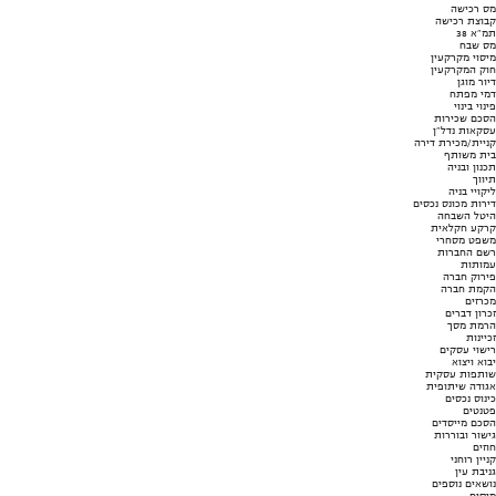
מס רכישה
קבוצת רכישה
תמ"א 38
מס שבח
מיסוי מקרקעין
חוק המקרקעין
דיור מוגן
דמי מפתח
פינוי בינוי
הסכם שכירות
עסקאות נדל"ן
קניית/מכירת דירה
בית משותף
תכנון ובניה
תיווך
ליקויי בניה
דירות מכונס נכסים
היטל השבחה
קרקע חקלאית
משפט מסחרי
רשם החברות
עמותות
פירוק חברה
הקמת חברה
מכרזים
זכרון דברים
הרמת מסך
זכיינות
רישוי עסקים
יבוא ויצוא
שותפות עסקית
אגודה שיתופית
כינוס נכסים
פטנטים
הסכם מייסדים
גישור ובוררות
חוזים
קניין רוחני
גניבת עין
נושאים נוספים