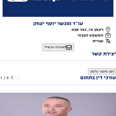
עו"ד ומגשר יוסף יצחק
ויצמן 70, כפר סבא
המשפט הצבאי
עברית
הצטרפו עכשיו!
יצירת קשר
הצג מספר טלפון
עורכי דין בתחום
1
/
8
משרד עורכי דין, ד"ר נואף עזאם
שפרעם
המשפט הצבאי