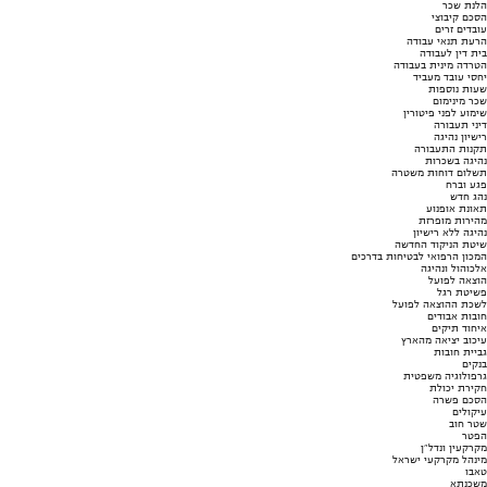
הלנת שכר
הסכם קיבוצי
עובדים זרים
הרעת תנאי עבודה
בית דין לעבודה
הטרדה מינית בעבודה
יחסי עובד מעביד
שעות נוספות
שכר מינימום
שימוע לפני פיטורין
דיני תעבורה
רישיון נהיגה
תקנות התעבורה
נהיגה בשכרות
תשלום דוחות משטרה
פגע וברח
נהג חדש
תאונת אופנוע
מהירות מופרזת
נהיגה ללא רישיון
שיטת הניקוד החדשה
המכון הרפואי לבטיחות בדרכים
אלכוהול ונהיגה
הוצאה לפועל
פשיטת רגל
לשכת ההוצאה לפועל
חובות אבודים
איחוד תיקים
עיכוב יציאה מהארץ
גביית חובות
בנקים
גרפולוגיה משפטית
חקירת יכולת
הסכם פשרה
עיקולים
שטר חוב
הפטר
מקרקעין ונדל"ן
מינהל מקרקעי ישראל
טאבו
משכנתא