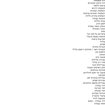
דיני משפחה
דיני נזיקין ופיצויים
ביטוח לאומי
תאונות דרכים
רשלנות רפואית
רשלנות רפואית בניתוח
רשלנות בהריון ולידה
תאונת עבודה
נכות כללית
לשון הרע
אובדן כושר עבודה
ועדה רפואית
גזזת
פיצויים על נזקי גוף
תאונה בשטח ציבורי
תביעות ביטוח
פלילי
סמים
הטרדה מינית
תעודת יושר / מחיקת רישום פלילי
הלבנת הון
הונאה
מעצר בית
עבירה פלילית
סדר דין פלילי
עבריינות נוער
חוק השיפוט הצבאי
סחיטה באיומים
מעצר עד תום ההליכים
תקיפה
עבירות צווארון לבן
עבירות סמים
עבירות מחשב ואינטרנט
דיני עבודה
דמי הבראה
דמי אבטלה
זכויות עובדים
פיצויי פיטורין
חופשת לידה
דיני עבודה - נשים
חוזה עבודה