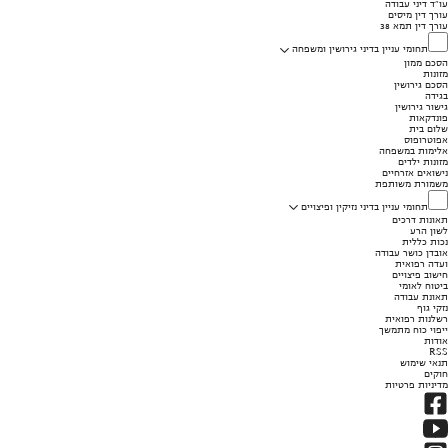
עו"ד דיני עבודה
עורך דין מיסים
עורך דין תמא 38
תחומי עניין בדיני גירושין ומשפחה
הסכם ממון
מזונות
הסכם גירושין
בגידה
גישור גירושין
פונדקאות
שלום בית
אפוטרופוס
אלימות במשפחה
מזונות ילדים
נישואים אזרחיים
משמורת משותפת
תחומי עניין בדיני נזיקין ופיצויים
תאונות דרכים
לשון הרע
נכות כללית
אובדן כושר עבודה
ועדה רפואית
חישוב פיצויים
ביטוח לאומי
תאונת עבודה
נזקי גוף
רשלנות רפואית
ייפוי כוח מתמשך
אודות
RSS
תנאי שימוש
חוקים
מדיניות פרטיות