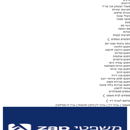
מיסים
דרכונים
משרד הבטחון ונכי צה"ל
תביעות יצוגיות
אגרות ומיסים
ניצולי שואה
סימני מסחר
מכס
ניכוי מס
מס הכנסה
זכויות
תביעות קטנות
הסכמים וטפסים
כתב ערבות ושטר חוב
הסכם הלוואה
הסכם גירושין לדוגמא
הסכם סודיות
הסכם שותפות
הסכם מייסדים
הסכם עבודה אישי
הסכם הורות משותפת
הסכם שכר טרחה
הסכם תיווך
הסכם מכר דירה
הסכם למתן שירותי ייעוץ
הסכם שכירות משנה
הסכם שכירות בלתי מוגנת
צוואה לדוגמא
טפסים ממשלתיים
מומחים לבית משפט
פרסום לעורכי דין
משפטי
עורכי דין
עורכי דין נזיקין ותאונות
עו"ד זיו מנדלוביץ