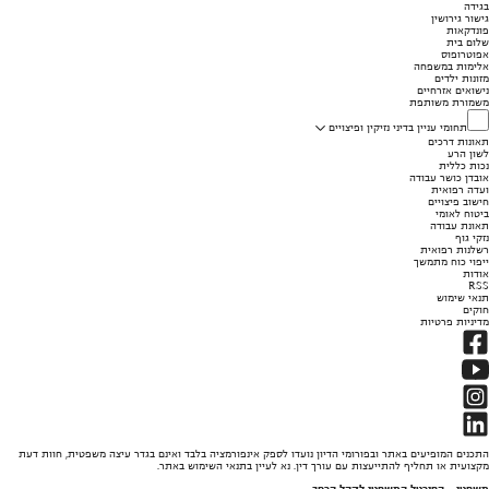
בגידה
גישור גירושין
פונדקאות
שלום בית
אפוטרופוס
אלימות במשפחה
מזונות ילדים
נישואים אזרחיים
משמורת משותפת
תחומי עניין בדיני נזיקין ופיצויים
תאונות דרכים
לשון הרע
נכות כללית
אובדן כושר עבודה
ועדה רפואית
חישוב פיצויים
ביטוח לאומי
תאונת עבודה
נזקי גוף
רשלנות רפואית
ייפוי כוח מתמשך
אודות
RSS
תנאי שימוש
חוקים
מדיניות פרטיות
התכנים המופיעים באתר ובפורומי הדיון נועדו לספק אינפורמציה בלבד ואינם בגדר עיצה משפטית, חוות דעת
מקצועית או תחליף להתייעצות עם עורך דין. נא לעיין בתנאי השימוש באתר.
משפטי - הפורטל המשפטי לקהל הרחב