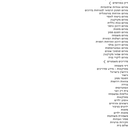
דיון בפורומים
פורום אגודות שיתופיות
פורום המכון הרפואי לבטיחות בדרכים
פורום אזרחות פורטוגלית
פורום ביטוח לאומי
פורום מקרקעין
פורום נכות כללית
פורום דרכון גרמני
פורום מזונות
פורום הסכם ממון
פורום משפחה
פורום רשלנות רפואית
פורום דרכון ואזרחות רומנית
פורום דרכון פולני
פורום אפוטרופוסות
פורום סכסוכי שכנים
פורום שמאי מקרקעין
פורום ליקויי בניה
מדריכים משפטיים
דיני משפחה
פונדקאות - מידע ומדריכים
גירושין בישראל
גישור
הסכמי ממון
צוואות וירושות
בגידה
אפוטרופוס
בית דין רבני
אלימות במשפחה
פונדקאות
אימוץ ילדים
נישואים אזרחיים
ידועים בציבור
מזונות
מזונות ילדים
משמורת משותפת
ממזר ואבהות
חקירות פרטיות
שלום בית