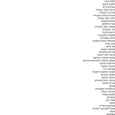
הלנת שכר
הסכם קיבוצי
עובדים זרים
הרעת תנאי עבודה
בית דין לעבודה
הטרדה מינית בעבודה
יחסי עובד מעביד
שעות נוספות
שכר מינימום
שימוע לפני פיטורין
דיני תעבורה
רישיון נהיגה
תקנות התעבורה
נהיגה בשכרות
תשלום דוחות משטרה
פגע וברח
נהג חדש
תאונת אופנוע
מהירות מופרזת
נהיגה ללא רישיון
שיטת הניקוד החדשה
המכון הרפואי לבטיחות בדרכים
אלכוהול ונהיגה
הוצאה לפועל
פשיטת רגל
לשכת ההוצאה לפועל
חובות אבודים
איחוד תיקים
עיכוב יציאה מהארץ
גביית חובות
בנקים
גרפולוגיה משפטית
חקירת יכולת
הסכם פשרה
עיקולים
שטר חוב
הפטר
מקרקעין ונדל"ן
מינהל מקרקעי ישראל
טאבו
משכנתא