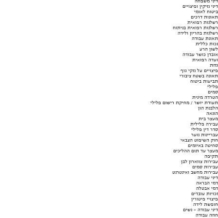
דיני משפחה
דיני נזיקין ופיצויים
ביטוח לאומי
תאונות דרכים
רשלנות רפואית
רשלנות רפואית בניתוח
רשלנות בהריון ולידה
תאונת עבודה
נכות כללית
לשון הרע
אובדן כושר עבודה
ועדה רפואית
גזזת
פיצויים על נזקי גוף
תאונה בשטח ציבורי
תביעות ביטוח
פלילי
סמים
הטרדה מינית
תעודת יושר / מחיקת רישום פלילי
הלבנת הון
הונאה
מעצר בית
עבירה פלילית
סדר דין פלילי
עבריינות נוער
חוק השיפוט הצבאי
סחיטה באיומים
מעצר עד תום ההליכים
תקיפה
עבירות צווארון לבן
עבירות סמים
עבירות מחשב ואינטרנט
דיני עבודה
דמי הבראה
דמי אבטלה
זכויות עובדים
פיצויי פיטורין
חופשת לידה
דיני עבודה - נשים
חוזה עבודה