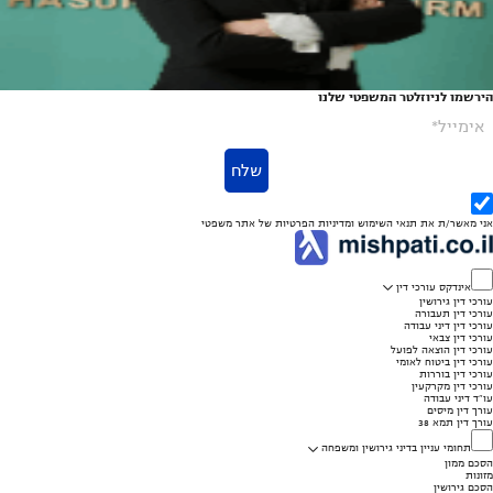
הירשמו לניוזלטר המשפטי שלנו
אימייל*
שלח
אני מאשר/ת את
תנאי השימוש
ומדיניות הפרטיות
של אתר משפטי
אינדקס עורכי דין
עורכי דין גירושין
עורכי דין תעבורה
עורכי דין דיני עבודה
עורכי דין צבאי
עורכי דין הוצאה לפועל
עורכי דין ביטוח לאומי
עורכי דין בוררות
עורכי דין מקרקעין
עו"ד דיני עבודה
עורך דין מיסים
עורך דין תמא 38
תחומי עניין בדיני גירושין ומשפחה
הסכם ממון
מזונות
הסכם גירושין