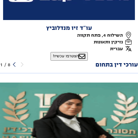
עו"ד זיו מנדלוביץ
השילוח 4, פתח תקווה
נזיקין ותאונות
עברית
הצטרפו עכשיו!
עורכי דין בתחום
1
/
8
ליניר חסונה - משרד עו"ד
רמלה ( חיים לסקוב 3 )
נזיקין ותאונות