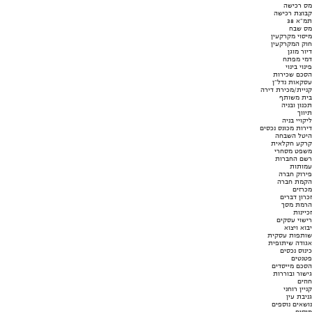
מס רכישה
קבוצת רכישה
תמ"א 38
מס שבח
מיסוי מקרקעין
חוק המקרקעין
דיור מוגן
דמי מפתח
פינוי בינוי
הסכם שכירות
עסקאות נדל"ן
קניית/מכירת דירה
בית משותף
תכנון ובניה
תיווך
ליקויי בניה
דירות מכונס נכסים
היטל השבחה
קרקע חקלאית
משפט מסחרי
רשם החברות
עמותות
פירוק חברה
הקמת חברה
מכרזים
זכרון דברים
הרמת מסך
זכיינות
רישוי עסקים
יבוא ויצוא
שותפות עסקית
אגודה שיתופית
כינוס נכסים
פטנטים
הסכם מייסדים
גישור ובוררות
חוזים
קניין רוחני
גניבת עין
נושאים נוספים