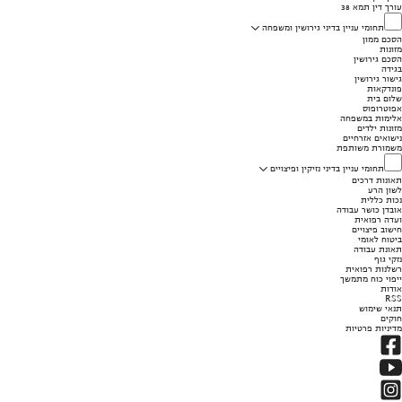
עורך דין תמא 38
תחומי עניין בדיני גירושין ומשפחה
הסכם ממון
מזונות
הסכם גירושין
בגידה
גישור גירושין
פונדקאות
שלום בית
אפוטרופוס
אלימות במשפחה
מזונות ילדים
נישואים אזרחיים
משמורת משותפת
תחומי עניין בדיני נזיקין ופיצויים
תאונות דרכים
לשון הרע
נכות כללית
אובדן כושר עבודה
ועדה רפואית
חישוב פיצויים
ביטוח לאומי
תאונת עבודה
נזקי גוף
רשלנות רפואית
ייפוי כוח מתמשך
אודות
RSS
תנאי שימוש
חוקים
מדיניות פרטיות