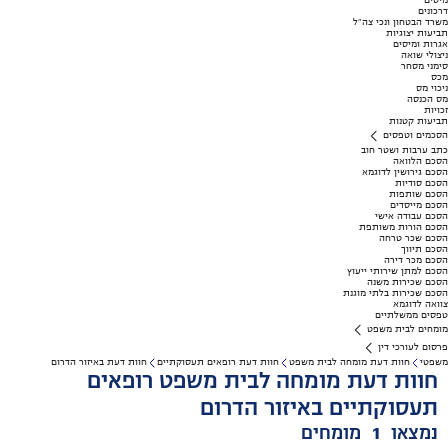
מיסים
דרכונים
משרד הבטחון ונכי צה"ל
תביעות יצוגיות
אגרות ומיסים
ניצולי שואה
סימני מסחר
מכס
ניכוי מס
מס הכנסה
זכויות
תביעות קטנות
הסכמים וטפסים
כתב ערבות ושטר חוב
הסכם הלוואה
הסכם גירושין לדוגמא
הסכם סודיות
הסכם שותפות
הסכם מייסדים
הסכם עבודה אישי
הסכם הורות משותפת
הסכם שכר טרחה
הסכם תיווך
הסכם מכר דירה
הסכם למתן שירותי ייעוץ
הסכם שכירות משנה
הסכם שכירות בלתי מוגנת
צוואה לדוגמא
טפסים ממשלתיים
מומחים לבית משפט
פרסום לעורכי דין
משפטי
חוות דעת מומחה לבית משפט
חוות דעת רופאים תעסוקתיים
חוות דעת באיזור הדרום
חוות דעת מומחה לבית משפט רופאים
תעסוקתיים באיזור הדרום
נמצאו
1
מומחים