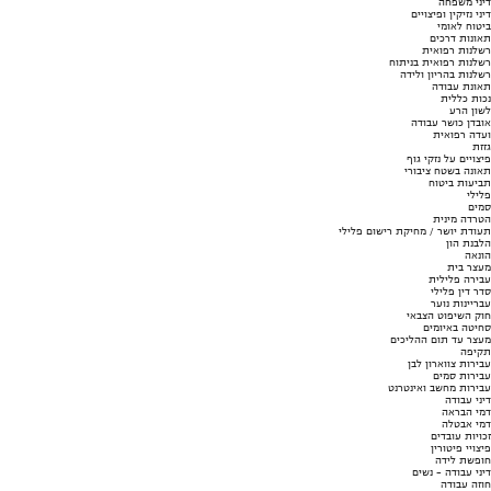
דיני משפחה
דיני נזיקין ופיצויים
ביטוח לאומי
תאונות דרכים
רשלנות רפואית
רשלנות רפואית בניתוח
רשלנות בהריון ולידה
תאונת עבודה
נכות כללית
לשון הרע
אובדן כושר עבודה
ועדה רפואית
גזזת
פיצויים על נזקי גוף
תאונה בשטח ציבורי
תביעות ביטוח
פלילי
סמים
הטרדה מינית
תעודת יושר / מחיקת רישום פלילי
הלבנת הון
הונאה
מעצר בית
עבירה פלילית
סדר דין פלילי
עבריינות נוער
חוק השיפוט הצבאי
סחיטה באיומים
מעצר עד תום ההליכים
תקיפה
עבירות צווארון לבן
עבירות סמים
עבירות מחשב ואינטרנט
דיני עבודה
דמי הבראה
דמי אבטלה
זכויות עובדים
פיצויי פיטורין
חופשת לידה
דיני עבודה - נשים
חוזה עבודה