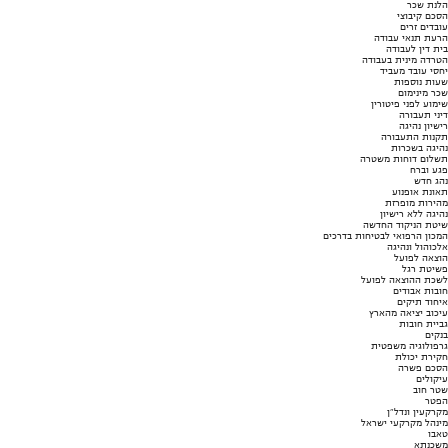
הלנת שכר
הסכם קיבוצי
עובדים זרים
הרעת תנאי עבודה
בית דין לעבודה
הטרדה מינית בעבודה
יחסי עובד מעביד
שעות נוספות
שכר מינימום
שימוע לפני פיטורין
דיני תעבורה
רישיון נהיגה
תקנות התעבורה
נהיגה בשכרות
תשלום דוחות משטרה
פגע וברח
נהג חדש
תאונת אופנוע
מהירות מופרזת
נהיגה ללא רישיון
שיטת הניקוד החדשה
המכון הרפואי לבטיחות בדרכים
אלכוהול ונהיגה
הוצאה לפועל
פשיטת רגל
לשכת ההוצאה לפועל
חובות אבודים
איחוד תיקים
עיכוב יציאה מהארץ
גביית חובות
בנקים
גרפולוגיה משפטית
חקירת יכולת
הסכם פשרה
עיקולים
שטר חוב
הפטר
מקרקעין ונדל"ן
מינהל מקרקעי ישראל
טאבו
משכנתא