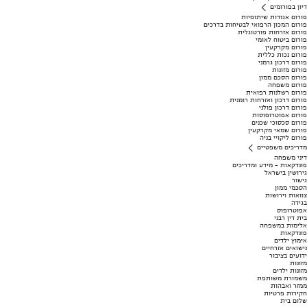
דיון בפורומים
פורום אגודות שיתופיות
פורום המכון הרפואי לבטיחות בדרכים
פורום אזרחות פורטוגלית
פורום ביטוח לאומי
פורום מקרקעין
פורום נכות כללית
פורום דרכון גרמני
פורום מזונות
פורום הסכם ממון
פורום משפחה
פורום רשלנות רפואית
פורום דרכון ואזרחות רומנית
פורום דרכון פולני
פורום אפוטרופוסות
פורום סכסוכי שכנים
פורום שמאי מקרקעין
פורום ליקויי בניה
מדריכים משפטיים
דיני משפחה
פונדקאות - מידע ומדריכים
גירושין בישראל
גישור
הסכמי ממון
צוואות וירושות
בגידה
אפוטרופוס
בית דין רבני
אלימות במשפחה
פונדקאות
אימוץ ילדים
נישואים אזרחיים
ידועים בציבור
מזונות
מזונות ילדים
משמורת משותפת
ממזר ואבהות
חקירות פרטיות
שלום בית