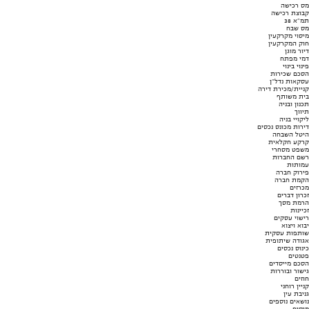
מס רכישה
קבוצת רכישה
תמ"א 38
מס שבח
מיסוי מקרקעין
חוק המקרקעין
דיור מוגן
דמי מפתח
פינוי בינוי
הסכם שכירות
עסקאות נדל"ן
קניית/מכירת דירה
בית משותף
תכנון ובניה
תיווך
ליקויי בניה
דירות מכונס נכסים
היטל השבחה
קרקע חקלאית
משפט מסחרי
רשם החברות
עמותות
פירוק חברה
הקמת חברה
מכרזים
זכרון דברים
הרמת מסך
זכיינות
רישוי עסקים
יבוא ויצוא
שותפות עסקית
אגודה שיתופית
כינוס נכסים
פטנטים
הסכם מייסדים
גישור ובוררות
חוזים
קניין רוחני
גניבת עין
נושאים נוספים