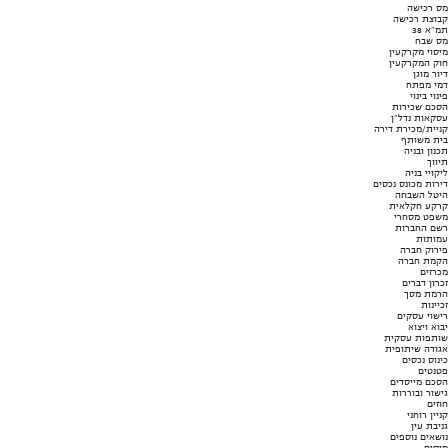
מס רכישה
קבוצת רכישה
תמ"א 38
מס שבח
מיסוי מקרקעין
חוק המקרקעין
דיור מוגן
דמי מפתח
פינוי בינוי
הסכם שכירות
עסקאות נדל"ן
קניית/מכירת דירה
בית משותף
תכנון ובניה
תיווך
ליקויי בניה
דירות מכונס נכסים
היטל השבחה
קרקע חקלאית
משפט מסחרי
רשם החברות
עמותות
פירוק חברה
הקמת חברה
מכרזים
זכרון דברים
הרמת מסך
זכיינות
רישוי עסקים
יבוא ויצוא
שותפות עסקית
אגודה שיתופית
כינוס נכסים
פטנטים
הסכם מייסדים
גישור ובוררות
חוזים
קניין רוחני
גניבת עין
נושאים נוספים