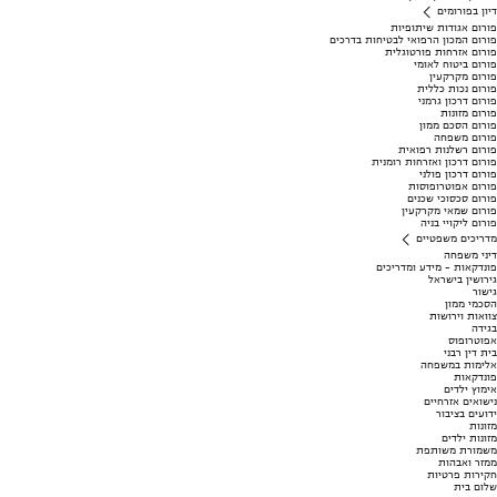
דיון בפורומים
פורום אגודות שיתופיות
פורום המכון הרפואי לבטיחות בדרכים
פורום אזרחות פורטוגלית
פורום ביטוח לאומי
פורום מקרקעין
פורום נכות כללית
פורום דרכון גרמני
פורום מזונות
פורום הסכם ממון
פורום משפחה
פורום רשלנות רפואית
פורום דרכון ואזרחות רומנית
פורום דרכון פולני
פורום אפוטרופוסות
פורום סכסוכי שכנים
פורום שמאי מקרקעין
פורום ליקויי בניה
מדריכים משפטיים
דיני משפחה
פונדקאות - מידע ומדריכים
גירושין בישראל
גישור
הסכמי ממון
צוואות וירושות
בגידה
אפוטרופוס
בית דין רבני
אלימות במשפחה
פונדקאות
אימוץ ילדים
נישואים אזרחיים
ידועים בציבור
מזונות
מזונות ילדים
משמורת משותפת
ממזר ואבהות
חקירות פרטיות
שלום בית