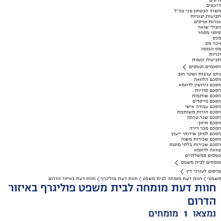
מיסים
דרכונים
משרד הבטחון ונכי צה"ל
תביעות יצוגיות
אגרות ומיסים
ניצולי שואה
סימני מסחר
מכס
ניכוי מס
מס הכנסה
זכויות
תביעות קטנות
הסכמים וטפסים
כתב ערבות ושטר חוב
הסכם הלוואה
הסכם גירושין לדוגמא
הסכם סודיות
הסכם שותפות
הסכם מייסדים
הסכם עבודה אישי
הסכם הורות משותפת
הסכם שכר טרחה
הסכם תיווך
הסכם מכר דירה
הסכם למתן שירותי ייעוץ
הסכם שכירות משנה
הסכם שכירות בלתי מוגנת
צוואה לדוגמא
טפסים ממשלתיים
מומחים לבית משפט
פרסום לעורכי דין
משפטי
חוות דעת מומחה לבית משפט
חוות דעת פוליגרף
חוות דעת באיזור הדרום
חוות דעת מומחה לבית משפט פוליגרף באיזור
הדרום
נמצאו
1
מומחים