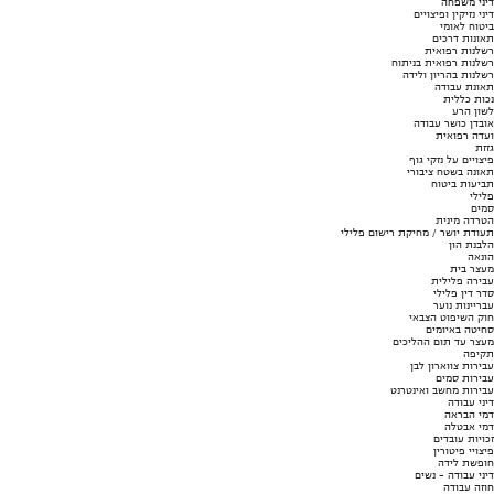
דיני משפחה
דיני נזיקין ופיצויים
ביטוח לאומי
תאונות דרכים
רשלנות רפואית
רשלנות רפואית בניתוח
רשלנות בהריון ולידה
תאונת עבודה
נכות כללית
לשון הרע
אובדן כושר עבודה
ועדה רפואית
גזזת
פיצויים על נזקי גוף
תאונה בשטח ציבורי
תביעות ביטוח
פלילי
סמים
הטרדה מינית
תעודת יושר / מחיקת רישום פלילי
הלבנת הון
הונאה
מעצר בית
עבירה פלילית
סדר דין פלילי
עבריינות נוער
חוק השיפוט הצבאי
סחיטה באיומים
מעצר עד תום ההליכים
תקיפה
עבירות צווארון לבן
עבירות סמים
עבירות מחשב ואינטרנט
דיני עבודה
דמי הבראה
דמי אבטלה
זכויות עובדים
פיצויי פיטורין
חופשת לידה
דיני עבודה - נשים
חוזה עבודה