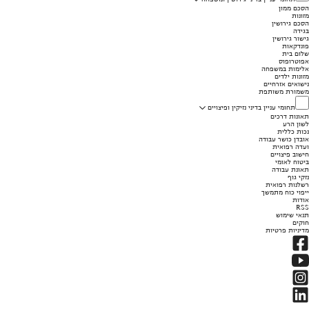
הסכם ממון
מזונות
הסכם גירושין
בגידה
גישור גירושין
פונדקאות
שלום בית
אפוטרופוס
אלימות במשפחה
מזונות ילדים
נישואים אזרחיים
משמורת משותפת
תחומי עניין בדיני נזיקין ופיצויים
תאונות דרכים
לשון הרע
נכות כללית
אובדן כושר עבודה
ועדה רפואית
חישוב פיצויים
ביטוח לאומי
תאונת עבודה
נזקי גוף
רשלנות רפואית
ייפוי כוח מתמשך
אודות
RSS
תנאי שימוש
חוקים
מדיניות פרטיות