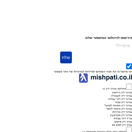
הירשמו לניוזלטר המשפטי שלנו
אימייל*
שלח
אני מאשר/ת את
תנאי השימוש
ומדיניות הפרטיות
של אתר משפטי
אינדקס עורכי דין
עורכי דין גירושין
עורכי דין תעבורה
עורכי דין דיני עבודה
עורכי דין צבאי
עורכי דין הוצאה לפועל
עורכי דין ביטוח לאומי
עורכי דין בוררות
עורכי דין מקרקעין
עו"ד דיני עבודה
עורך דין מיסים
עורך דין תמא 38
תחומי עניין בדיני גירושין ומשפחה