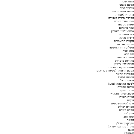
הלנת שכר
הסכם קיבוצי
עובדים זרים
הרעת תנאי עבודה
בית דין לעבודה
הטרדה מינית בעבודה
יחסי עובד מעביד
שעות נוספות
שכר מינימום
שימוע לפני פיטורין
דיני תעבורה
רישיון נהיגה
תקנות התעבורה
נהיגה בשכרות
תשלום דוחות משטרה
פגע וברח
נהג חדש
תאונת אופנוע
מהירות מופרזת
נהיגה ללא רישיון
שיטת הניקוד החדשה
המכון הרפואי לבטיחות בדרכים
אלכוהול ונהיגה
הוצאה לפועל
פשיטת רגל
לשכת ההוצאה לפועל
חובות אבודים
איחוד תיקים
עיכוב יציאה מהארץ
גביית חובות
בנקים
גרפולוגיה משפטית
חקירת יכולת
הסכם פשרה
עיקולים
שטר חוב
הפטר
מקרקעין ונדל"ן
מינהל מקרקעי ישראל
טאבו
משכנתא