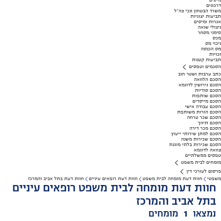
מיסים
דרכונים
משרד הבטחון ונכי צה"ל
תביעות יצוגיות
אגרות ומיסים
ניצולי שואה
סימני מסחר
מכס
ניכוי מס
מס הכנסה
זכויות
תביעות קטנות
הסכמים וטפסים
כתב ערבות ושטר חוב
הסכם הלוואה
הסכם גירושין לדוגמא
הסכם סודיות
הסכם שותפות
הסכם מייסדים
הסכם עבודה אישי
הסכם הורות משותפת
הסכם שכר טרחה
הסכם תיווך
הסכם מכר דירה
הסכם למתן שירותי ייעוץ
הסכם שכירות משנה
הסכם שכירות בלתי מוגנת
צוואה לדוגמא
טפסים ממשלתיים
מומחים לבית משפט
פרסום לעורכי דין
משפטי
חוות דעת מומחה לבית משפט
חוות דעת רופאים עיניים
חוות דעת בתל אביב והמרכז
חוות דעת מומחה לבית משפט רופאים עיניים
בתל אביב והמרכז
נמצאו
1
מומחים