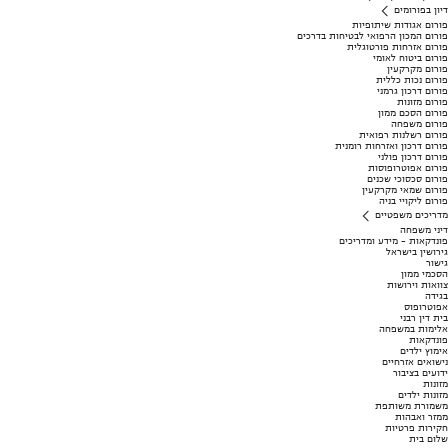
דיון בפורומים
פורום אגודות שיתופיות
פורום המכון הרפואי לבטיחות בדרכים
פורום אזרחות פורטוגלית
פורום ביטוח לאומי
פורום מקרקעין
פורום נכות כללית
פורום דרכון גרמני
פורום מזונות
פורום הסכם ממון
פורום משפחה
פורום רשלנות רפואית
פורום דרכון ואזרחות רומנית
פורום דרכון פולני
פורום אפוטרופוסות
פורום סכסוכי שכנים
פורום שמאי מקרקעין
פורום ליקויי בניה
מדריכים משפטיים
דיני משפחה
פונדקאות - מידע ומדריכים
גירושין בישראל
גישור
הסכמי ממון
צוואות וירושות
בגידה
אפוטרופוס
בית דין רבני
אלימות במשפחה
פונדקאות
אימוץ ילדים
נישואים אזרחיים
ידועים בציבור
מזונות
מזונות ילדים
משמורת משותפת
ממזר ואבהות
חקירות פרטיות
שלום בית