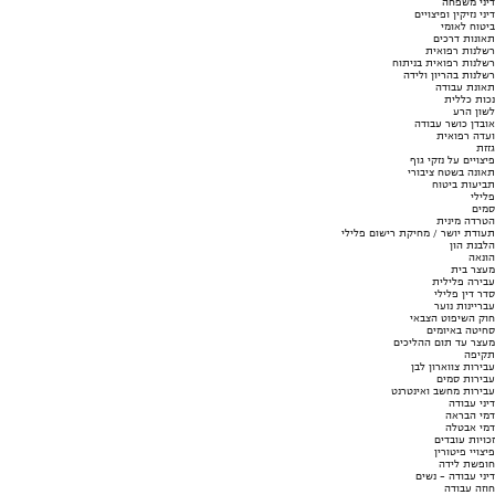
דיני משפחה
דיני נזיקין ופיצויים
ביטוח לאומי
תאונות דרכים
רשלנות רפואית
רשלנות רפואית בניתוח
רשלנות בהריון ולידה
תאונת עבודה
נכות כללית
לשון הרע
אובדן כושר עבודה
ועדה רפואית
גזזת
פיצויים על נזקי גוף
תאונה בשטח ציבורי
תביעות ביטוח
פלילי
סמים
הטרדה מינית
תעודת יושר / מחיקת רישום פלילי
הלבנת הון
הונאה
מעצר בית
עבירה פלילית
סדר דין פלילי
עבריינות נוער
חוק השיפוט הצבאי
סחיטה באיומים
מעצר עד תום ההליכים
תקיפה
עבירות צווארון לבן
עבירות סמים
עבירות מחשב ואינטרנט
דיני עבודה
דמי הבראה
דמי אבטלה
זכויות עובדים
פיצויי פיטורין
חופשת לידה
דיני עבודה - נשים
חוזה עבודה