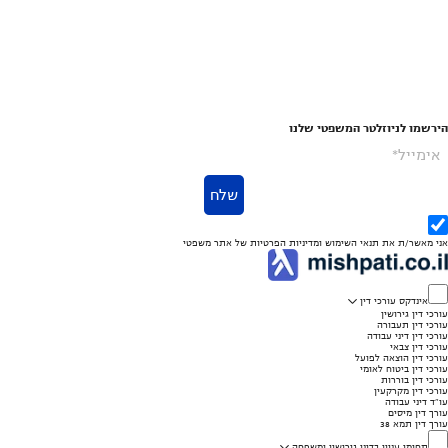
הירשמו לניוזלטר המשפטי שלנו
אימייל*
שלח
אני מאשר/ת את
תנאי השימוש
ומדיניות הפרטיות
של אתר משפטי
אינדקס עורכי דין
עורכי דין גירושין
עורכי דין תעבורה
עורכי דין דיני עבודה
עורכי דין צבאי
עורכי דין הוצאה לפועל
עורכי דין ביטוח לאומי
עורכי דין בוררות
עורכי דין מקרקעין
עו"ד דיני עבודה
עורך דין מיסים
עורך דין תמא 38
תחומי עניין בדיני גירושין ומשפחה