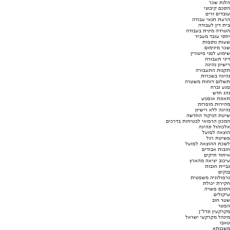
הלנת שכר
הסכם קיבוצי
עובדים זרים
הרעת תנאי עבודה
בית דין לעבודה
הטרדה מינית בעבודה
יחסי עובד מעביד
שעות נוספות
שכר מינימום
שימוע לפני פיטורין
דיני תעבורה
רישיון נהיגה
תקנות התעבורה
נהיגה בשכרות
תשלום דוחות משטרה
פגע וברח
נהג חדש
תאונת אופנוע
מהירות מופרזת
נהיגה ללא רישיון
שיטת הניקוד החדשה
המכון הרפואי לבטיחות בדרכים
אלכוהול ונהיגה
הוצאה לפועל
פשיטת רגל
לשכת ההוצאה לפועל
חובות אבודים
איחוד תיקים
עיכוב יציאה מהארץ
גביית חובות
בנקים
גרפולוגיה משפטית
חקירת יכולת
הסכם פשרה
עיקולים
שטר חוב
הפטר
מקרקעין ונדל"ן
מינהל מקרקעי ישראל
טאבו
משכנתא