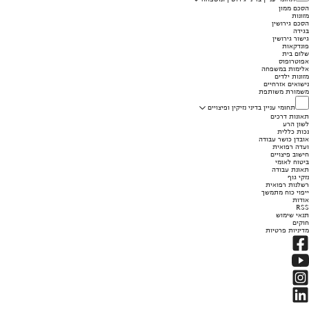
הסכם ממון
מזונות
הסכם גירושין
בגידה
גישור גירושין
פונדקאות
שלום בית
אפוטרופוס
אלימות במשפחה
מזונות ילדים
נישואים אזרחיים
משמורת משותפת
תחומי עניין בדיני נזיקין ופיצויים
תאונות דרכים
לשון הרע
נכות כללית
אובדן כושר עבודה
ועדה רפואית
חישוב פיצויים
ביטוח לאומי
תאונת עבודה
נזקי גוף
רשלנות רפואית
ייפוי כוח מתמשך
אודות
RSS
תנאי שימוש
חוקים
מדיניות פרטיות