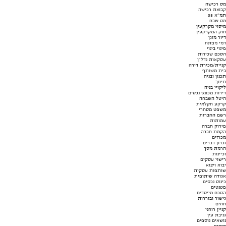
מס רכישה
קבוצת רכישה
תמ"א 38
מס שבח
מיסוי מקרקעין
חוק המקרקעין
דיור מוגן
דמי מפתח
פינוי בינוי
הסכם שכירות
עסקאות נדל"ן
קניית/מכירת דירה
בית משותף
תכנון ובניה
תיווך
ליקויי בניה
דירות מכונס נכסים
היטל השבחה
קרקע חקלאית
משפט מסחרי
רשם החברות
עמותות
פירוק חברה
הקמת חברה
מכרזים
זכרון דברים
הרמת מסך
זכיינות
רישוי עסקים
יבוא ויצוא
שותפות עסקית
אגודה שיתופית
כינוס נכסים
פטנטים
הסכם מייסדים
גישור ובוררות
חוזים
קניין רוחני
גניבת עין
נושאים נוספים