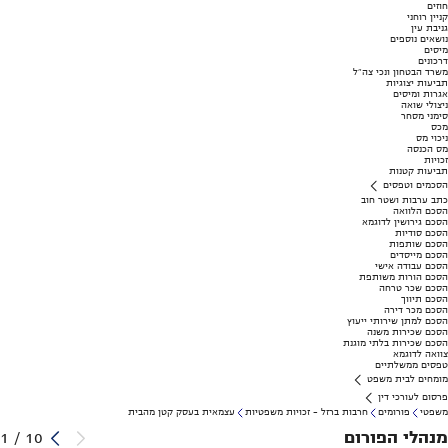
חוזים
קניין רוחני
גניבת עין
נושאים נוספים
מיסים
דרכונים
משרד הבטחון ונכי צה"ל
תביעות יצוגיות
אגרות ומיסים
ניצולי שואה
סימני מסחר
מכס
ניכוי מס
מס הכנסה
זכויות
תביעות קטנות
הסכמים וטפסים
כתב ערבות ושטר חוב
הסכם הלוואה
הסכם גירושין לדוגמא
הסכם סודיות
הסכם שותפות
הסכם מייסדים
הסכם עבודה אישי
הסכם הורות משותפת
הסכם שכר טרחה
הסכם תיווך
הסכם מכר דירה
הסכם למתן שירותי ייעוץ
הסכם שכירות משנה
הסכם שכירות בלתי מוגנת
צוואה לדוגמא
טפסים ממשלתיים
מומחים לבית משפט
פרסום לעורכי דין
משפטי
פורומים
חרבות ברזל - זכויות משפטיות
עצמאית בעסק קטן מהבית
מנהלי הפורום
1
/
10