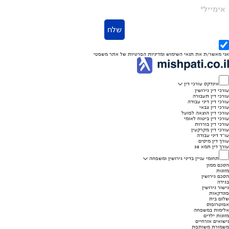
אימייל*
שלח
אני מאשר/ת את
תנאי השימוש
ומדיניות הפרטיות
של אתר משפטי
אינדקס עורכי דין
עורכי דין גירושין
עורכי דין תעבורה
עורכי דין דיני עבודה
עורכי דין צבאי
עורכי דין הוצאה לפועל
עורכי דין ביטוח לאומי
עורכי דין בוררות
עורכי דין מקרקעין
עו"ד דיני עבודה
עורך דין מיסים
עורך דין תמא 38
תחומי עניין בדיני גירושין ומשפחה
הסכם ממון
מזונות
הסכם גירושין
בגידה
גישור גירושין
פונדקאות
שלום בית
אפוטרופוס
אלימות במשפחה
מזונות ילדים
נישואים אזרחיים
משמורת משותפת