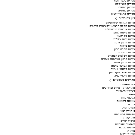
נוטריון בכפר סבא
נוטריון באר שבע
נוטריון בחיפה
נוטריון בנתניה
נוטריון בראשון לציון
דיון בפורומים
פורום אגודות שיתופיות
פורום המכון הרפואי לבטיחות בדרכים
פורום אזרחות פורטוגלית
פורום ביטוח לאומי
פורום מקרקעין
פורום נכות כללית
פורום דרכון גרמני
פורום מזונות
פורום הסכם ממון
פורום משפחה
פורום רשלנות רפואית
פורום דרכון ואזרחות רומנית
פורום דרכון פולני
פורום אפוטרופוסות
פורום סכסוכי שכנים
פורום שמאי מקרקעין
פורום ליקויי בניה
מדריכים משפטיים
דיני משפחה
פונדקאות - מידע ומדריכים
גירושין בישראל
גישור
הסכמי ממון
צוואות וירושות
בגידה
אפוטרופוס
בית דין רבני
אלימות במשפחה
פונדקאות
אימוץ ילדים
נישואים אזרחיים
ידועים בציבור
מזונות
מזונות ילדים