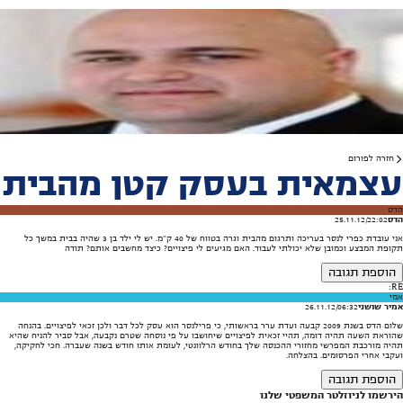
עו"ד עידן דביר
עורך דין עידן דביר מתמחה בדין הצבאי על רבדיו השונים ועוסק בכל תחומי המשפט הצבאי לרבות משפט
צבאי-פלילי, דין משמעתי, משפט מנהלי והליכי גיוס לצה"ל. בעברו, שירת במגוון תפקידים בפרקליטות הצבאית
ובהם גם כסנגור צבאי. עו"ד דביר הינו בעל אישור ייצוג בבתי הדין הצבאיים ובפני ועדות וגורמי צבא שונים. עד
היום ייצג למעלה מאלף חיילים, נגדים וקצינים במגוון עבירות צבאיות – עבירות העדר מן השירות (השתמטות,
נפקדות, עריקות), עבירות נשק, עבירות סמים בצה"ל, עבירות תעבורה צבאיות, עבירות ביזה ועבירות מבצעיות,
התעללות ושררה כלפי פקודים, וכל שאר העבירות הפליליות המובהקות.
קביעת פגישה
0529374030
חזרה לפורום
עצמאית בעסק קטן מהבית
הדס
הדס
22:02
|
25.11.12
אני עובדת כפרי לנסר בעריכה ותרגום מהבית וגרה בטווח של 40 ק"מ. יש לי ילד בן 3 שהיה בבית במשך כל
תקופת המבצע וכמובן שלא יכולתי לעבוד. האם מגיעים לי פיצויים? כיצד מחשבים אותם? תודה
הוספת תגובה
RE:
אמי
אמיר שושני
06:32
|
26.11.12
שלום הדס בשנת 2009 קבעה ועדת ערר בראשותי, כי פרילנסר הוא עסק לכל דבר ולכן זכאי לפיצויים. בהנחה
שהוראת השעה תהיה דומה, תהיי זכאית לפיצויים שיחושבו על פי נוסחה שטרם נקבעה, אבל סביר להניח שהיא
תהיה מורכבת המפרשי מחזורי ההכנסה שלך בחודש הרלוונטי, לעומת אותו חודש בשנה שעברה. חכי לחקיקה,
ועקבי אחרי הפרסומים. בהצלחה.
הוספת תגובה
הירשמו לניוזלטר המשפטי שלנו