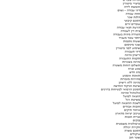
זכויות עובדים
פיצויי פיטורין
חופשת לידה
דיני עבודה - נשים
חוזה עבודה
הלנת שכר
הסכם קיבוצי
עובדים זרים
הרעת תנאי עבודה
בית דין לעבודה
הטרדה מינית בעבודה
יחסי עובד מעביד
שעות נוספות
שכר מינימום
שימוע לפני פיטורין
דיני תעבורה
רישיון נהיגה
תקנות התעבורה
נהיגה בשכרות
תשלום דוחות משטרה
פגע וברח
נהג חדש
תאונת אופנוע
מהירות מופרזת
נהיגה ללא רישיון
שיטת הניקוד החדשה
המכון הרפואי לבטיחות בדרכים
אלכוהול ונהיגה
הוצאה לפועל
פשיטת רגל
לשכת ההוצאה לפועל
חובות אבודים
איחוד תיקים
עיכוב יציאה מהארץ
גביית חובות
בנקים
גרפולוגיה משפטית
חקירת יכולת
הסכם פשרה
עיקולים
שטר חוב