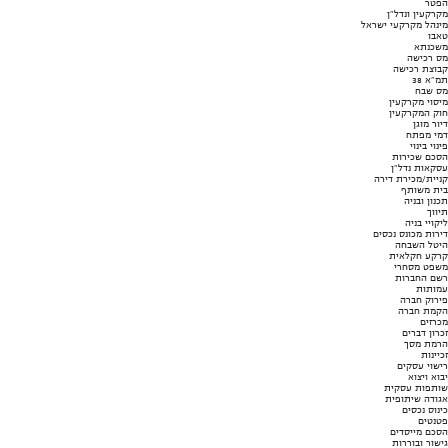
הפטר
מקרקעין ונדל"ן
מינהל מקרקעי ישראל
טאבו
משכנתא
מס רכישה
קבוצת רכישה
תמ"א 38
מס שבח
מיסוי מקרקעין
חוק המקרקעין
דיור מוגן
דמי מפתח
פינוי בינוי
הסכם שכירות
עסקאות נדל"ן
קניית/מכירת דירה
בית משותף
תכנון ובניה
תיווך
ליקויי בניה
דירות מכונס נכסים
היטל השבחה
קרקע חקלאית
משפט מסחרי
רשם החברות
עמותות
פירוק חברה
הקמת חברה
מכרזים
זכרון דברים
הרמת מסך
זכיינות
רישוי עסקים
יבוא ויצוא
שותפות עסקית
אגודה שיתופית
כינוס נכסים
פטנטים
הסכם מייסדים
גישור ובוררות