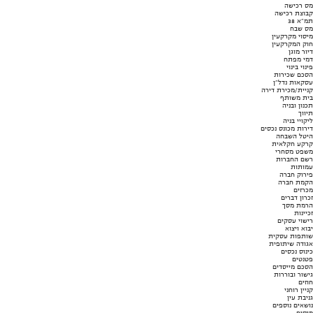
מס רכישה
קבוצת רכישה
תמ"א 38
מס שבח
מיסוי מקרקעין
חוק המקרקעין
דיור מוגן
דמי מפתח
פינוי בינוי
הסכם שכירות
עסקאות נדל"ן
קניית/מכירת דירה
בית משותף
תכנון ובניה
תיווך
ליקויי בניה
דירות מכונס נכסים
היטל השבחה
קרקע חקלאית
משפט מסחרי
רשם החברות
עמותות
פירוק חברה
הקמת חברה
מכרזים
זכרון דברים
הרמת מסך
זכיינות
רישוי עסקים
יבוא ויצוא
שותפות עסקית
אגודה שיתופית
כינוס נכסים
פטנטים
הסכם מייסדים
גישור ובוררות
חוזים
קניין רוחני
גניבת עין
נושאים נוספים