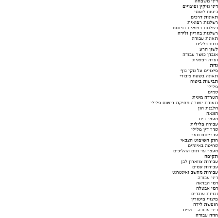
דיני משפחה
דיני נזיקין ופיצויים
ביטוח לאומי
תאונות דרכים
רשלנות רפואית
רשלנות רפואית בניתוח
רשלנות בהריון ולידה
תאונת עבודה
נכות כללית
לשון הרע
אובדן כושר עבודה
ועדה רפואית
גזזת
פיצויים על נזקי גוף
תאונה בשטח ציבורי
תביעות ביטוח
פלילי
סמים
הטרדה מינית
תעודת יושר / מחיקת רישום פלילי
הלבנת הון
הונאה
מעצר בית
עבירה פלילית
סדר דין פלילי
עבריינות נוער
חוק השיפוט הצבאי
סחיטה באיומים
מעצר עד תום ההליכים
תקיפה
עבירות צווארון לבן
עבירות סמים
עבירות מחשב ואינטרנט
דיני עבודה
דמי הבראה
דמי אבטלה
זכויות עובדים
פיצויי פיטורין
חופשת לידה
דיני עבודה - נשים
חוזה עבודה