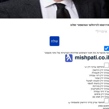
הירשמו לניוזלטר המשפטי שלנו
אימייל*
שלח
אני מאשר/ת את
תנאי השימוש
ומדיניות הפרטיות
של אתר משפטי
אינדקס עורכי דין
עורכי דין גירושין
עורכי דין תעבורה
עורכי דין דיני עבודה
עורכי דין צבאי
עורכי דין הוצאה לפועל
עורכי דין ביטוח לאומי
עורכי דין בוררות
עורכי דין מקרקעין
עו"ד דיני עבודה
עורך דין מיסים
עורך דין תמא 38
תחומי עניין בדיני גירושין ומשפחה
הסכם ממון
מזונות