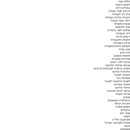
הלנת שכר
הסכם קיבוצי
עובדים זרים
הרעת תנאי עבודה
בית דין לעבודה
הטרדה מינית בעבודה
יחסי עובד מעביד
שעות נוספות
שכר מינימום
שימוע לפני פיטורין
דיני תעבורה
רישיון נהיגה
תקנות התעבורה
נהיגה בשכרות
תשלום דוחות משטרה
פגע וברח
נהג חדש
תאונת אופנוע
מהירות מופרזת
נהיגה ללא רישיון
שיטת הניקוד החדשה
המכון הרפואי לבטיחות בדרכים
אלכוהול ונהיגה
הוצאה לפועל
פשיטת רגל
לשכת ההוצאה לפועל
חובות אבודים
איחוד תיקים
עיכוב יציאה מהארץ
גביית חובות
בנקים
גרפולוגיה משפטית
חקירת יכולת
הסכם פשרה
עיקולים
שטר חוב
הפטר
מקרקעין ונדל"ן
מינהל מקרקעי ישראל
טאבו
משכנתא