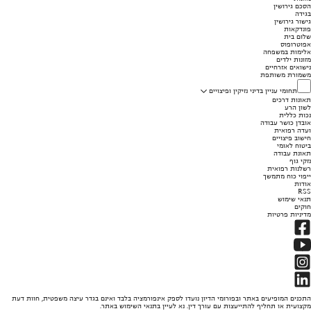
הסכם גירושין
בגידה
גישור גירושין
פונדקאות
שלום בית
אפוטרופוס
אלימות במשפחה
מזונות ילדים
נישואים אזרחיים
משמורת משותפת
תחומי עניין בדיני נזיקין ופיצויים
תאונות דרכים
לשון הרע
נכות כללית
אובדן כושר עבודה
ועדה רפואית
חישוב פיצויים
ביטוח לאומי
תאונת עבודה
נזקי גוף
רשלנות רפואית
ייפוי כוח מתמשך
אודות
RSS
תנאי שימוש
חוקים
מדיניות פרטיות
התכנים המופיעים באתר ובפורומי הדיון נועדו לספק אינפורמציה בלבד ואינם בגדר עיצה משפטית, חוות דעת
מקצועית או תחליף להתייעצות עם עורך דין. נא לעיין בתנאי השימוש באתר.