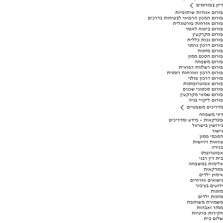
דיון בפורומים
פורום אגודות שיתופיות
פורום המכון הרפואי לבטיחות בדרכים
פורום אזרחות פורטוגלית
פורום ביטוח לאומי
פורום מקרקעין
פורום נכות כללית
פורום דרכון גרמני
פורום מזונות
פורום הסכם ממון
פורום משפחה
פורום רשלנות רפואית
פורום דרכון ואזרחות רומנית
פורום דרכון פולני
פורום אפוטרופוסות
פורום סכסוכי שכנים
פורום שמאי מקרקעין
פורום ליקויי בניה
מדריכים משפטיים
דיני משפחה
פונדקאות - מידע ומדריכים
גירושין בישראל
גישור
הסכמי ממון
צוואות וירושות
בגידה
אפוטרופוס
בית דין רבני
אלימות במשפחה
פונדקאות
אימוץ ילדים
נישואים אזרחיים
ידועים בציבור
מזונות
מזונות ילדים
משמורת משותפת
ממזר ואבהות
חקירות פרטיות
שלום בית