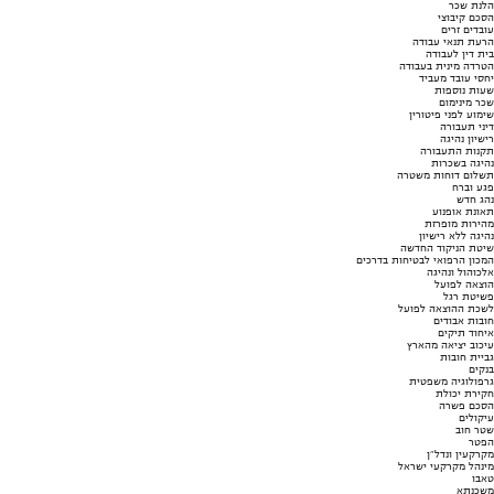
הלנת שכר
הסכם קיבוצי
עובדים זרים
הרעת תנאי עבודה
בית דין לעבודה
הטרדה מינית בעבודה
יחסי עובד מעביד
שעות נוספות
שכר מינימום
שימוע לפני פיטורין
דיני תעבורה
רישיון נהיגה
תקנות התעבורה
נהיגה בשכרות
תשלום דוחות משטרה
פגע וברח
נהג חדש
תאונת אופנוע
מהירות מופרזת
נהיגה ללא רישיון
שיטת הניקוד החדשה
המכון הרפואי לבטיחות בדרכים
אלכוהול ונהיגה
הוצאה לפועל
פשיטת רגל
לשכת ההוצאה לפועל
חובות אבודים
איחוד תיקים
עיכוב יציאה מהארץ
גביית חובות
בנקים
גרפולוגיה משפטית
חקירת יכולת
הסכם פשרה
עיקולים
שטר חוב
הפטר
מקרקעין ונדל"ן
מינהל מקרקעי ישראל
טאבו
משכנתא