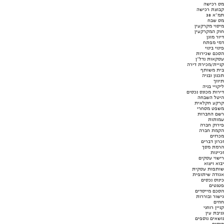
מס רכישה
קבוצת רכישה
תמ"א 38
מס שבח
מיסוי מקרקעין
חוק המקרקעין
דיור מוגן
דמי מפתח
פינוי בינוי
הסכם שכירות
עסקאות נדל"ן
קניית/מכירת דירה
בית משותף
תכנון ובניה
תיווך
ליקויי בניה
דירות מכונס נכסים
היטל השבחה
קרקע חקלאית
משפט מסחרי
רשם החברות
עמותות
פירוק חברה
הקמת חברה
מכרזים
זכרון דברים
הרמת מסך
זכיינות
רישוי עסקים
יבוא ויצוא
שותפות עסקית
אגודה שיתופית
כינוס נכסים
פטנטים
הסכם מייסדים
גישור ובוררות
חוזים
קניין רוחני
גניבת עין
נושאים נוספים