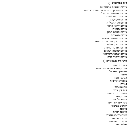
דיון בפורומים
פורום אגודות שיתופיות
פורום המכון הרפואי לבטיחות בדרכים
פורום אזרחות פורטוגלית
פורום ביטוח לאומי
פורום מקרקעין
פורום נכות כללית
פורום דרכון גרמני
פורום מזונות
פורום הסכם ממון
פורום משפחה
פורום רשלנות רפואית
פורום דרכון ואזרחות רומנית
פורום דרכון פולני
פורום אפוטרופוסות
פורום סכסוכי שכנים
פורום שמאי מקרקעין
פורום ליקויי בניה
מדריכים משפטיים
דיני משפחה
פונדקאות - מידע ומדריכים
גירושין בישראל
גישור
הסכמי ממון
צוואות וירושות
בגידה
אפוטרופוס
בית דין רבני
אלימות במשפחה
פונדקאות
אימוץ ילדים
נישואים אזרחיים
ידועים בציבור
מזונות
מזונות ילדים
משמורת משותפת
ממזר ואבהות
חקירות פרטיות
שלום בית