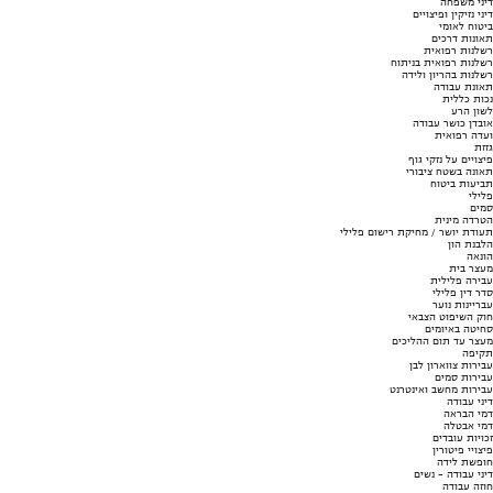
דיני משפחה
דיני נזיקין ופיצויים
ביטוח לאומי
תאונות דרכים
רשלנות רפואית
רשלנות רפואית בניתוח
רשלנות בהריון ולידה
תאונת עבודה
נכות כללית
לשון הרע
אובדן כושר עבודה
ועדה רפואית
גזזת
פיצויים על נזקי גוף
תאונה בשטח ציבורי
תביעות ביטוח
פלילי
סמים
הטרדה מינית
תעודת יושר / מחיקת רישום פלילי
הלבנת הון
הונאה
מעצר בית
עבירה פלילית
סדר דין פלילי
עבריינות נוער
חוק השיפוט הצבאי
סחיטה באיומים
מעצר עד תום ההליכים
תקיפה
עבירות צווארון לבן
עבירות סמים
עבירות מחשב ואינטרנט
דיני עבודה
דמי הבראה
דמי אבטלה
זכויות עובדים
פיצויי פיטורין
חופשת לידה
דיני עבודה - נשים
חוזה עבודה