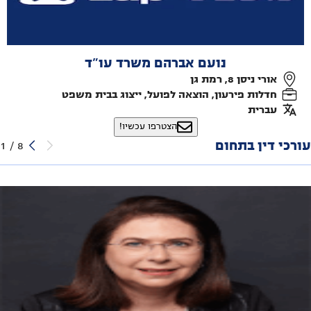
נועם אברהם משרד עו"ד
אורי ניסן 8, רמת גן
חדלות פירעון, הוצאה לפועל, ייצוג בבית משפט
עברית
הצטרפו עכשיו!
עורכי דין בתחום
1
/
8
פאני רגב משרד עו"ד
דרך העצמאות 61, חיפה
חדלות פירעון, הוצאה לפועל, ייצוג בבית משפט