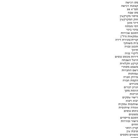
מס רכישה
קבוצת רכישה
תמ"א 38
מס שבח
מיסוי מקרקעין
חוק המקרקעין
דיור מוגן
דמי מפתח
פינוי בינוי
הסכם שכירות
עסקאות נדל"ן
קניית/מכירת דירה
בית משותף
תכנון ובניה
תיווך
ליקויי בניה
דירות מכונס נכסים
היטל השבחה
קרקע חקלאית
משפט מסחרי
רשם החברות
עמותות
פירוק חברה
הקמת חברה
מכרזים
זכרון דברים
הרמת מסך
זכיינות
רישוי עסקים
יבוא ויצוא
שותפות עסקית
אגודה שיתופית
כינוס נכסים
פטנטים
הסכם מייסדים
גישור ובוררות
חוזים
קניין רוחני
גניבת עין
נושאים נוספים