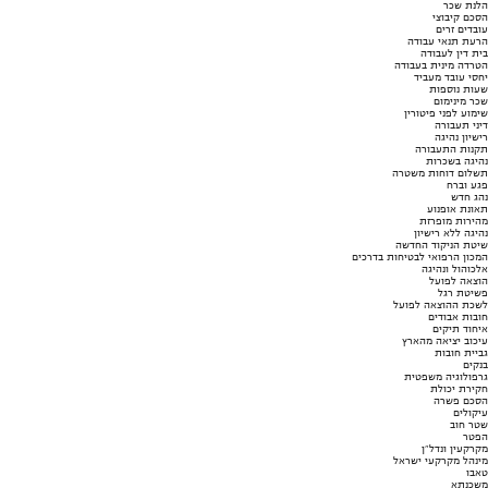
הלנת שכר
הסכם קיבוצי
עובדים זרים
הרעת תנאי עבודה
בית דין לעבודה
הטרדה מינית בעבודה
יחסי עובד מעביד
שעות נוספות
שכר מינימום
שימוע לפני פיטורין
דיני תעבורה
רישיון נהיגה
תקנות התעבורה
נהיגה בשכרות
תשלום דוחות משטרה
פגע וברח
נהג חדש
תאונת אופנוע
מהירות מופרזת
נהיגה ללא רישיון
שיטת הניקוד החדשה
המכון הרפואי לבטיחות בדרכים
אלכוהול ונהיגה
הוצאה לפועל
פשיטת רגל
לשכת ההוצאה לפועל
חובות אבודים
איחוד תיקים
עיכוב יציאה מהארץ
גביית חובות
בנקים
גרפולוגיה משפטית
חקירת יכולת
הסכם פשרה
עיקולים
שטר חוב
הפטר
מקרקעין ונדל"ן
מינהל מקרקעי ישראל
טאבו
משכנתא