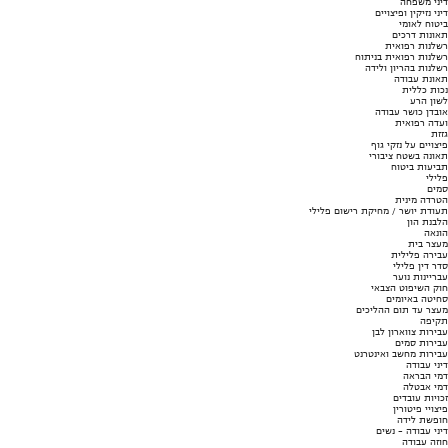
דיני משפחה
דיני נזיקין ופיצויים
ביטוח לאומי
תאונות דרכים
רשלנות רפואית
רשלנות רפואית בניתוח
רשלנות בהריון ולידה
תאונת עבודה
נכות כללית
לשון הרע
אובדן כושר עבודה
ועדה רפואית
גזזת
פיצויים על נזקי גוף
תאונה בשטח ציבורי
תביעות ביטוח
פלילי
סמים
הטרדה מינית
תעודת יושר / מחיקת רישום פלילי
הלבנת הון
הונאה
מעצר בית
עבירה פלילית
סדר דין פלילי
עבריינות נוער
חוק השיפוט הצבאי
סחיטה באיומים
מעצר עד תום ההליכים
תקיפה
עבירות צווארון לבן
עבירות סמים
עבירות מחשב ואינטרנט
דיני עבודה
דמי הבראה
דמי אבטלה
זכויות עובדים
פיצויי פיטורין
חופשת לידה
דיני עבודה - נשים
חוזה עבודה