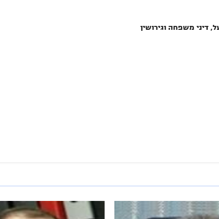
ל, דיני משפחה וגירושין
שרד עו"ד
עו"ד ונוטריון חן גינסברג