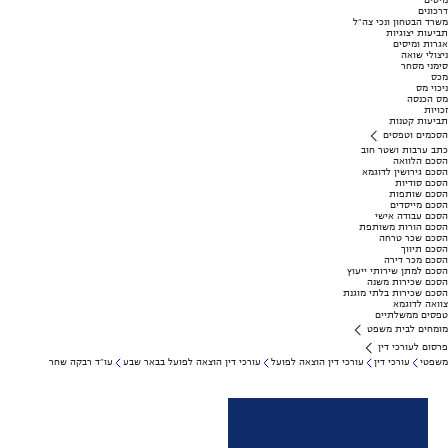
מיסים
דרכונים
משרד הבטחון ונכי צה"ל
תביעות יצוגיות
אגרות ומיסים
ניצולי שואה
סימני מסחר
מכס
ניכוי מס
מס הכנסה
זכויות
תביעות קטנות
הסכמים וטפסים
כתב ערבות ושטר חוב
הסכם הלוואה
הסכם גירושין לדוגמא
הסכם סודיות
הסכם שותפות
הסכם מייסדים
הסכם עבודה אישי
הסכם הורות משותפת
הסכם שכר טרחה
הסכם תיווך
הסכם מכר דירה
הסכם למתן שירותי ייעוץ
הסכם שכירות משנה
הסכם שכירות בלתי מוגנת
צוואה לדוגמא
טפסים ממשלתיים
מומחים לבית משפט
פרסום לעורכי דין
משפטי
עורכי דין
עורכי דין הוצאה לפועל
עורכי דין הוצאה לפועל בבאר שבע
עו"ד רבקה שחר