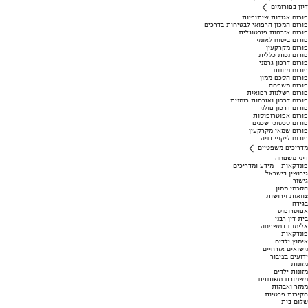
דיון בפורומים
פורום אגודות שיתופיות
פורום המכון הרפואי לבטיחות בדרכים
פורום אזרחות פורטוגלית
פורום ביטוח לאומי
פורום מקרקעין
פורום נכות כללית
פורום דרכון גרמני
פורום מזונות
פורום הסכם ממון
פורום משפחה
פורום רשלנות רפואית
פורום דרכון ואזרחות רומנית
פורום דרכון פולני
פורום אפוטרופוסות
פורום סכסוכי שכנים
פורום שמאי מקרקעין
פורום ליקויי בניה
מדריכים משפטיים
דיני משפחה
פונדקאות - מידע ומדריכים
גירושין בישראל
גישור
הסכמי ממון
צוואות וירושות
בגידה
אפוטרופוס
בית דין רבני
אלימות במשפחה
פונדקאות
אימוץ ילדים
נישואים אזרחיים
ידועים בציבור
מזונות
מזונות ילדים
משמורת משותפת
ממזר ואבהות
חקירות פרטיות
שלום בית