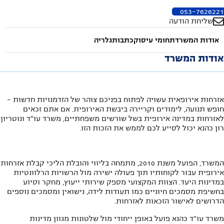
053-7626221
שליחת הודעה
אודות המשרד
תחומי עיסוק
כתבות
גלריה
אודות המשרד
אזרחות אירופאית עשויה לפתוח בפניכם צוהר של הזדמנויות חדשות -
חופש תנועה, לימודים וקריירה ביבשת האירופית. אם אתם זכאים
לאזרחות במדינה אירופית בשל שורשים משפחתיים, משרד עו"ד ונוטריון
רון כהנא יכול לסייע לכם לממש את הזכות הזו.
המשרד, הפועל משנת 2010, מתמחה בליווי והובלת הליכי קבלת אזרחות
אירופית עבור לקוחותיו תוך פעולה ישירה מול הרשויות הרלוונטיות
במדינות היעד. הצוות המקצועי מספק שירותי ייעוץ, מחקר וסיוע
בחשיפת מסמכים חיוניים כמו תעודות לידה, נישואין ומסמכים נוספים
הדרושים לאישור הזכאות לאזרחות.
משרד עו"ד כהנא פועל באופן ייחודי מול שלטונות מגוון מדינות