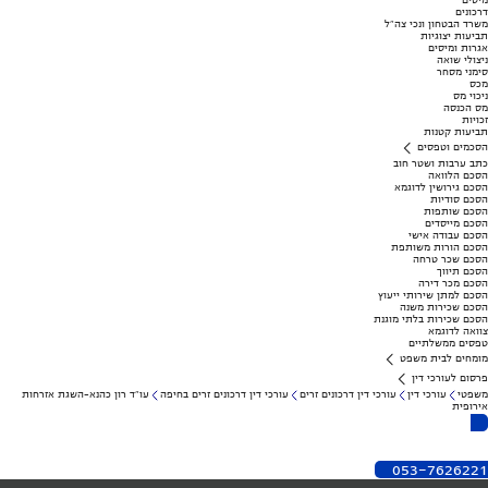
מיסים
דרכונים
משרד הבטחון ונכי צה"ל
תביעות יצוגיות
אגרות ומיסים
ניצולי שואה
סימני מסחר
מכס
ניכוי מס
מס הכנסה
זכויות
תביעות קטנות
הסכמים וטפסים
כתב ערבות ושטר חוב
הסכם הלוואה
הסכם גירושין לדוגמא
הסכם סודיות
הסכם שותפות
הסכם מייסדים
הסכם עבודה אישי
הסכם הורות משותפת
הסכם שכר טרחה
הסכם תיווך
הסכם מכר דירה
הסכם למתן שירותי ייעוץ
הסכם שכירות משנה
הסכם שכירות בלתי מוגנת
צוואה לדוגמא
טפסים ממשלתיים
מומחים לבית משפט
פרסום לעורכי דין
משפטי
עורכי דין
עורכי דין דרכונים זרים
עורכי דין דרכונים זרים בחיפה
עו"ד רון כהנא-השגת אזרחות
אירופית
053-7626221