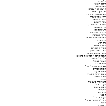
הלנת שכר
הסכם קיבוצי
עובדים זרים
הרעת תנאי עבודה
בית דין לעבודה
הטרדה מינית בעבודה
יחסי עובד מעביד
שעות נוספות
שכר מינימום
שימוע לפני פיטורין
דיני תעבורה
רישיון נהיגה
תקנות התעבורה
נהיגה בשכרות
תשלום דוחות משטרה
פגע וברח
נהג חדש
תאונת אופנוע
מהירות מופרזת
נהיגה ללא רישיון
שיטת הניקוד החדשה
המכון הרפואי לבטיחות בדרכים
אלכוהול ונהיגה
הוצאה לפועל
פשיטת רגל
לשכת ההוצאה לפועל
חובות אבודים
איחוד תיקים
עיכוב יציאה מהארץ
גביית חובות
בנקים
גרפולוגיה משפטית
חקירת יכולת
הסכם פשרה
עיקולים
שטר חוב
הפטר
מקרקעין ונדל"ן
מינהל מקרקעי ישראל
טאבו
משכנתא