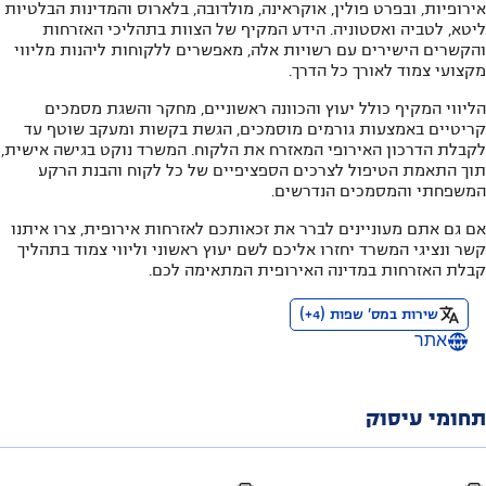
אירופיות, ובפרט פולין, אוקראינה, מולדובה, בלארוס והמדינות הבלטיות
ליטא, לטביה ואסטוניה. הידע המקיף של הצוות בתהליכי האזרחות
והקשרים הישירים עם רשויות אלה, מאפשרים ללקוחות ליהנות מליווי
מקצועי צמוד לאורך כל הדרך.
הליווי המקיף כולל יעוץ והכוונה ראשוניים, מחקר והשגת מסמכים
קריטיים באמצעות גורמים מוסמכים, הגשת בקשות ומעקב שוטף עד
לקבלת הדרכון האירופי המאזרח את הלקוח. המשרד נוקט בגישה אישית,
תוך התאמת הטיפול לצרכים הספציפיים של כל לקוח והבנת הרקע
המשפחתי והמסמכים הנדרשים.
אם גם אתם מעוניינים לברר את זכאותכם לאזרחות אירופית, צרו איתנו
קשר ונציגי המשרד יחזרו אליכם לשם יעוץ ראשוני וליווי צמוד בתהליך
קבלת האזרחות במדינה האירופית המתאימה לכם.
שירות במס' שפות
(
4
+)
אתר
תחומי עיסוק