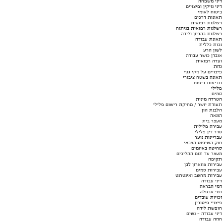
דיני משפחה
דיני נזיקין ופיצויים
ביטוח לאומי
תאונות דרכים
רשלנות רפואית
רשלנות רפואית בניתוח
רשלנות בהריון ולידה
תאונת עבודה
נכות כללית
לשון הרע
אובדן כושר עבודה
ועדה רפואית
גזזת
פיצויים על נזקי גוף
תאונה בשטח ציבורי
תביעות ביטוח
פלילי
סמים
הטרדה מינית
תעודת יושר / מחיקת רישום פלילי
הלבנת הון
הונאה
מעצר בית
עבירה פלילית
סדר דין פלילי
עבריינות נוער
חוק השיפוט הצבאי
סחיטה באיומים
מעצר עד תום ההליכים
תקיפה
עבירות צווארון לבן
עבירות סמים
עבירות מחשב ואינטרנט
דיני עבודה
דמי הבראה
דמי אבטלה
זכויות עובדים
פיצויי פיטורין
חופשת לידה
דיני עבודה - נשים
חוזה עבודה