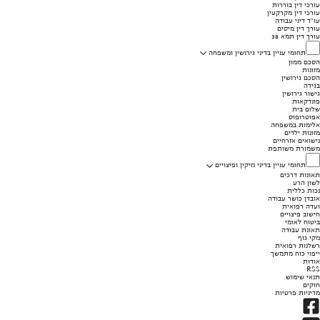
עורכי דין בוררות
עורכי דין מקרקעין
עו"ד דיני עבודה
עורך דין מיסים
עורך דין תמא 38
תחומי עניין בדיני גירושין ומשפחה
הסכם ממון
מזונות
הסכם גירושין
בגידה
גישור גירושין
פונדקאות
שלום בית
אפוטרופוס
אלימות במשפחה
מזונות ילדים
נישואים אזרחיים
משמורת משותפת
תחומי עניין בדיני נזיקין ופיצויים
תאונות דרכים
לשון הרע
נכות כללית
אובדן כושר עבודה
ועדה רפואית
חישוב פיצויים
ביטוח לאומי
תאונת עבודה
נזקי גוף
רשלנות רפואית
ייפוי כוח מתמשך
אודות
RSS
תנאי שימוש
חוקים
מדיניות פרטיות