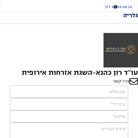
04.08.24
4 דק'
גלריה
עו"ד רון כהנא-השגת אזרחות אירופית
צרו קשר
שם מלא*
אימייל*
טלפון*
סיבת הפנייה