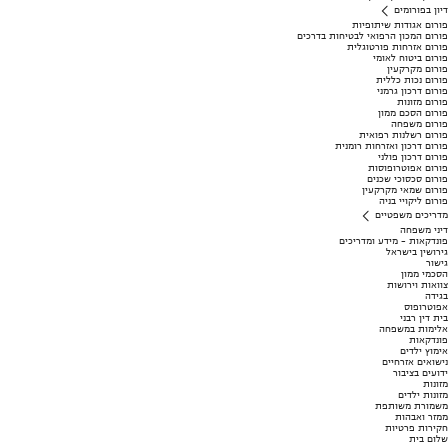
דיון בפורומים
פורום אגודות שיתופיות
פורום המכון הרפואי לבטיחות בדרכים
פורום אזרחות פורטוגלית
פורום ביטוח לאומי
פורום מקרקעין
פורום נכות כללית
פורום דרכון גרמני
פורום מזונות
פורום הסכם ממון
פורום משפחה
פורום רשלנות רפואית
פורום דרכון ואזרחות רומנית
פורום דרכון פולני
פורום אפוטרופוסות
פורום סכסוכי שכנים
פורום שמאי מקרקעין
פורום ליקויי בניה
מדריכים משפטיים
דיני משפחה
פונדקאות - מידע ומדריכים
גירושין בישראל
גישור
הסכמי ממון
צוואות וירושות
בגידה
אפוטרופוס
בית דין רבני
אלימות במשפחה
פונדקאות
אימוץ ילדים
נישואים אזרחיים
ידועים בציבור
מזונות
מזונות ילדים
משמורת משותפת
ממזר ואבהות
חקירות פרטיות
שלום בית