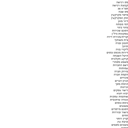
מס רכישה
קבוצת רכישה
תמ"א 38
מס שבח
מיסוי מקרקעין
חוק המקרקעין
דיור מוגן
דמי מפתח
פינוי בינוי
הסכם שכירות
עסקאות נדל"ן
קניית/מכירת דירה
בית משותף
תכנון ובניה
תיווך
ליקויי בניה
דירות מכונס נכסים
היטל השבחה
קרקע חקלאית
משפט מסחרי
רשם החברות
עמותות
פירוק חברה
הקמת חברה
מכרזים
זכרון דברים
הרמת מסך
זכיינות
רישוי עסקים
יבוא ויצוא
שותפות עסקית
אגודה שיתופית
כינוס נכסים
פטנטים
הסכם מייסדים
גישור ובוררות
חוזים
קניין רוחני
גניבת עין
נושאים נוספים