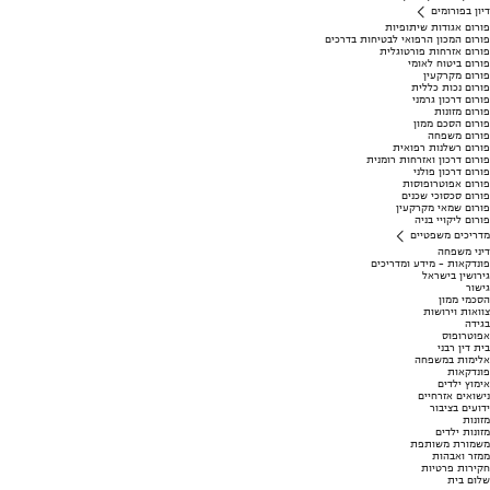
דיון בפורומים
פורום אגודות שיתופיות
פורום המכון הרפואי לבטיחות בדרכים
פורום אזרחות פורטוגלית
פורום ביטוח לאומי
פורום מקרקעין
פורום נכות כללית
פורום דרכון גרמני
פורום מזונות
פורום הסכם ממון
פורום משפחה
פורום רשלנות רפואית
פורום דרכון ואזרחות רומנית
פורום דרכון פולני
פורום אפוטרופוסות
פורום סכסוכי שכנים
פורום שמאי מקרקעין
פורום ליקויי בניה
מדריכים משפטיים
דיני משפחה
פונדקאות - מידע ומדריכים
גירושין בישראל
גישור
הסכמי ממון
צוואות וירושות
בגידה
אפוטרופוס
בית דין רבני
אלימות במשפחה
פונדקאות
אימוץ ילדים
נישואים אזרחיים
ידועים בציבור
מזונות
מזונות ילדים
משמורת משותפת
ממזר ואבהות
חקירות פרטיות
שלום בית