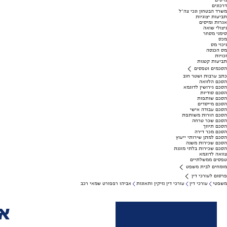
מיסים
דרכונים
משרד הבטחון ונכי צה"ל
תביעות יצוגיות
אגרות ומיסים
ניצולי שואה
סימני מסחר
מכס
ניכוי מס
מס הכנסה
זכויות
תביעות קטנות
הסכמים וטפסים
כתב ערבות ושטר חוב
הסכם הלוואה
הסכם גירושין לדוגמא
הסכם סודיות
הסכם שותפות
הסכם מייסדים
הסכם עבודה אישי
הסכם הורות משותפת
הסכם שכר טרחה
הסכם תיווך
הסכם מכר דירה
הסכם למתן שירותי ייעוץ
הסכם שכירות משנה
הסכם שכירות בלתי מוגנת
צוואה לדוגמא
טפסים ממשלתיים
מומחים לבית משפט
פרסום לעורכי דין
משפטי
עורכי דין
עורכי דין נזיקין ותאונות
אביהו רפפורט שמאי רכב
אב