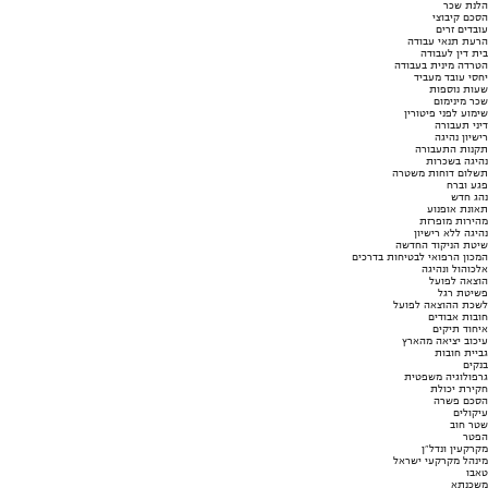
הלנת שכר
הסכם קיבוצי
עובדים זרים
הרעת תנאי עבודה
בית דין לעבודה
הטרדה מינית בעבודה
יחסי עובד מעביד
שעות נוספות
שכר מינימום
שימוע לפני פיטורין
דיני תעבורה
רישיון נהיגה
תקנות התעבורה
נהיגה בשכרות
תשלום דוחות משטרה
פגע וברח
נהג חדש
תאונת אופנוע
מהירות מופרזת
נהיגה ללא רישיון
שיטת הניקוד החדשה
המכון הרפואי לבטיחות בדרכים
אלכוהול ונהיגה
הוצאה לפועל
פשיטת רגל
לשכת ההוצאה לפועל
חובות אבודים
איחוד תיקים
עיכוב יציאה מהארץ
גביית חובות
בנקים
גרפולוגיה משפטית
חקירת יכולת
הסכם פשרה
עיקולים
שטר חוב
הפטר
מקרקעין ונדל"ן
מינהל מקרקעי ישראל
טאבו
משכנתא