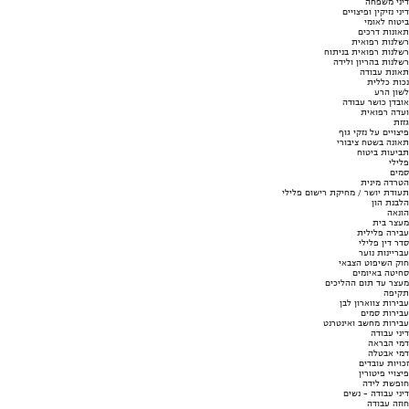
דיני משפחה
דיני נזיקין ופיצויים
ביטוח לאומי
תאונות דרכים
רשלנות רפואית
רשלנות רפואית בניתוח
רשלנות בהריון ולידה
תאונת עבודה
נכות כללית
לשון הרע
אובדן כושר עבודה
ועדה רפואית
גזזת
פיצויים על נזקי גוף
תאונה בשטח ציבורי
תביעות ביטוח
פלילי
סמים
הטרדה מינית
תעודת יושר / מחיקת רישום פלילי
הלבנת הון
הונאה
מעצר בית
עבירה פלילית
סדר דין פלילי
עבריינות נוער
חוק השיפוט הצבאי
סחיטה באיומים
מעצר עד תום ההליכים
תקיפה
עבירות צווארון לבן
עבירות סמים
עבירות מחשב ואינטרנט
דיני עבודה
דמי הבראה
דמי אבטלה
זכויות עובדים
פיצויי פיטורין
חופשת לידה
דיני עבודה - נשים
חוזה עבודה