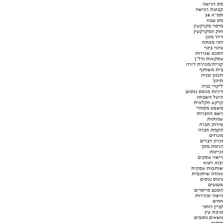
מס רכישה
קבוצת רכישה
תמ"א 38
מס שבח
מיסוי מקרקעין
חוק המקרקעין
דיור מוגן
דמי מפתח
פינוי בינוי
הסכם שכירות
עסקאות נדל"ן
קניית/מכירת דירה
בית משותף
תכנון ובניה
תיווך
ליקויי בניה
דירות מכונס נכסים
היטל השבחה
קרקע חקלאית
משפט מסחרי
רשם החברות
עמותות
פירוק חברה
הקמת חברה
מכרזים
זכרון דברים
הרמת מסך
זכיינות
רישוי עסקים
יבוא ויצוא
שותפות עסקית
אגודה שיתופית
כינוס נכסים
פטנטים
הסכם מייסדים
גישור ובוררות
חוזים
קניין רוחני
גניבת עין
נושאים נוספים