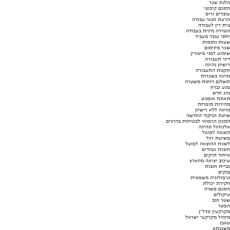
הלנת שכר
הסכם קיבוצי
עובדים זרים
הרעת תנאי עבודה
בית דין לעבודה
הטרדה מינית בעבודה
יחסי עובד מעביד
שעות נוספות
שכר מינימום
שימוע לפני פיטורין
דיני תעבורה
רישיון נהיגה
תקנות התעבורה
נהיגה בשכרות
תשלום דוחות משטרה
פגע וברח
נהג חדש
תאונת אופנוע
מהירות מופרזת
נהיגה ללא רישיון
שיטת הניקוד החדשה
המכון הרפואי לבטיחות בדרכים
אלכוהול ונהיגה
הוצאה לפועל
פשיטת רגל
לשכת ההוצאה לפועל
חובות אבודים
איחוד תיקים
עיכוב יציאה מהארץ
גביית חובות
בנקים
גרפולוגיה משפטית
חקירת יכולת
הסכם פשרה
עיקולים
שטר חוב
הפטר
מקרקעין ונדל"ן
מינהל מקרקעי ישראל
טאבו
משכנתא