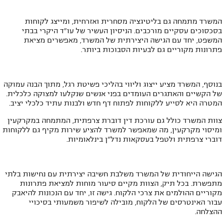
המשרד מתמחה גם בליטיגציה מסחרית ואזרחית, ומייצג לקוחות
בסכסוכים עסקיים מורכבים. הניסיון העשיר של עו"ד היקרי בבתי
המשפט, יחד עם הגישה היצירתית של המשרד, מאפשרים מציאת
פתרונות מקוריים גם לבעיות הסבוכות ביותר.
בנוסף, המשרד מציע ייצוג וליווי בהליכי פשיטת רגל, מתוך הבנה עמוקה
של הקשיים והאתגרים העומדים בפני אנשים שנקלעו למצוקה כלכלית.
המטרה היא לסייע ללקוחות לפתוח דף חדש ולבנות עתיד כלכלי יציב.
צוות המשרד כולל גם עורכת דין דוברת צרפתית, המתמחה במקרקעין
ומיסוי מקרקעין, מה שמאפשר למשרד להציע שירות מקיף גם ללקוחות
דוברי צרפתית ולטפל בעסקאות נדל"ן בינלאומיות.
הגישה הייחודית של המשרד משלבת חשיבה יצירתית עם נחישות בלתי
מתפשרת. בכל תיק, הצוות מקיים סיעור מוחות למציאת פתרונות
מקוריים ההולמים את צרכי הלקוח. גישה זו, יחד עם הנכונות להיאבק
עבור האינטרסים של הלקוח, מובילה לשיפור משמעותי בסיכויי
ההצלחה.