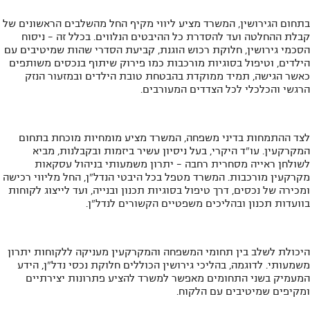
בתחום הגירושין, המשרד מציע ליווי מקיף החל מהשלבים הראשונים של
קבלת ההחלטה ועד להסדרת כל ההיבטים הנלווים. בכלל זה - ניסוח
הסכמי גירושין, חלוקת רכוש הוגנת, קביעת הסדרי שהות שמיטיבים עם
הילדים, וטיפול בסוגיות מורכבות כמו פירוק שיתוף בנכסים משותפים
כאשר הגישה, תמיד ממוקדת בהבטחת טובת הילדים ובמזעור הנזק
הרגשי והכלכלי לכל הצדדים המעורבים.
לצד ההתמחות בדיני משפחה, המשרד מציע מומחיות מוכחת בתחום
המקרקעין. עו"ד היקרי, בעל ניסיון עשיר ביזמות ובקבלנות, מביא
לשולחן ראייה מסחרית רחבה - יתרון משמעותי בניהול עסקאות
מקרקעין מורכבות. המשרד מטפל בכל היבטי הנדל"ן, החל מליווי רכישה
ומכירה של נכסים, דרך טיפול בסוגיות תכנון ובנייה, ועד לייצוג לקוחות
בוועדות תכנון ובהליכים משפטיים הקשורים לנדל"ן.
היכולת לשלב בין תחומי המשפחה והמקרקעין מעניקה ללקוחות יתרון
משמעותי. לדוגמה, בהליכי גירושין הכוללים חלוקת נכסי נדל"ן, הידע
המעמיק בשני התחומים מאפשר למשרד להציע פתרונות יצירתיים
ומקיפים שמיטיבים עם הלקוח.