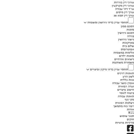
עורכי דין בוררות
עורכי דין מקרקעין
עו"ד דיני עבודה
עורך דין מיסים
עורך דין תמא 38
תחומי עניין בדיני גירושין ומשפחה
הסכם ממון
מזונות
הסכם גירושין
בגידה
גישור גירושין
פונדקאות
שלום בית
אפוטרופוס
אלימות במשפחה
מזונות ילדים
נישואים אזרחיים
משמורת משותפת
תחומי עניין בדיני נזיקין ופיצויים
תאונות דרכים
לשון הרע
נכות כללית
אובדן כושר עבודה
ועדה רפואית
חישוב פיצויים
ביטוח לאומי
תאונת עבודה
נזקי גוף
רשלנות רפואית
ייפוי כוח מתמשך
אודות
RSS
תנאי שימוש
חוקים
מדיניות פרטיות