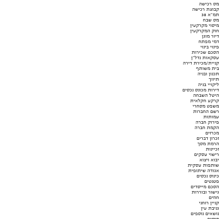
מס רכישה
קבוצת רכישה
תמ"א 38
מס שבח
מיסוי מקרקעין
חוק המקרקעין
דיור מוגן
דמי מפתח
פינוי בינוי
הסכם שכירות
עסקאות נדל"ן
קניית/מכירת דירה
בית משותף
תכנון ובניה
תיווך
ליקויי בניה
דירות מכונס נכסים
היטל השבחה
קרקע חקלאית
משפט מסחרי
רשם החברות
עמותות
פירוק חברה
הקמת חברה
מכרזים
זכרון דברים
הרמת מסך
זכיינות
רישוי עסקים
יבוא ויצוא
שותפות עסקית
אגודה שיתופית
כינוס נכסים
פטנטים
הסכם מייסדים
גישור ובוררות
חוזים
קניין רוחני
גניבת עין
נושאים נוספים