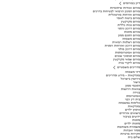
דיון בפורומים
פורום אגודות שיתופיות
פורום המכון הרפואי לבטיחות בדרכים
פורום אזרחות פורטוגלית
פורום ביטוח לאומי
פורום מקרקעין
פורום נכות כללית
פורום דרכון גרמני
פורום מזונות
פורום הסכם ממון
פורום משפחה
פורום רשלנות רפואית
פורום דרכון ואזרחות רומנית
פורום דרכון פולני
פורום אפוטרופוסות
פורום סכסוכי שכנים
פורום שמאי מקרקעין
פורום ליקויי בניה
מדריכים משפטיים
דיני משפחה
פונדקאות - מידע ומדריכים
גירושין בישראל
גישור
הסכמי ממון
צוואות וירושות
בגידה
אפוטרופוס
בית דין רבני
אלימות במשפחה
פונדקאות
אימוץ ילדים
נישואים אזרחיים
ידועים בציבור
מזונות
מזונות ילדים
משמורת משותפת
ממזר ואבהות
חקירות פרטיות
שלום בית