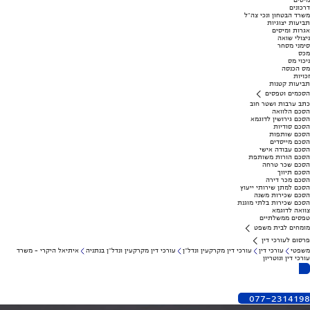
מיסים
דרכונים
משרד הבטחון ונכי צה"ל
תביעות יצוגיות
אגרות ומיסים
ניצולי שואה
סימני מסחר
מכס
ניכוי מס
מס הכנסה
זכויות
תביעות קטנות
הסכמים וטפסים
כתב ערבות ושטר חוב
הסכם הלוואה
הסכם גירושין לדוגמא
הסכם סודיות
הסכם שותפות
הסכם מייסדים
הסכם עבודה אישי
הסכם הורות משותפת
הסכם שכר טרחה
הסכם תיווך
הסכם מכר דירה
הסכם למתן שירותי ייעוץ
הסכם שכירות משנה
הסכם שכירות בלתי מוגנת
צוואה לדוגמא
טפסים ממשלתיים
מומחים לבית משפט
פרסום לעורכי דין
משפטי
עורכי דין
עורכי דין מקרקעין ונדל"ן
עורכי דין מקרקעין ונדל"ן בנתניה
איתיאל היקרי - משרד
עורכי דין ונוטריון
077-2314198