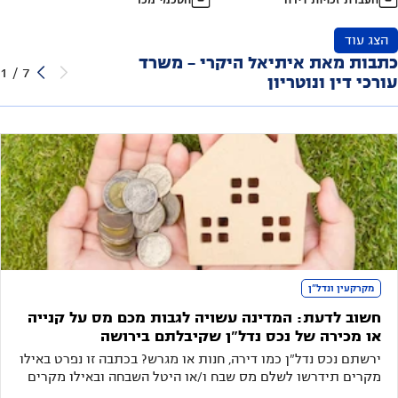
הצג עוד
כתבות מאת איתיאל היקרי - משרד
1
/
7
עורכי דין ונוטריון
מקרקעין ונדל"ן
חשוב לדעת: המדינה עשויה לגבות מכם מס על קנייה
או מכירה של נכס נדל"ן שקיבלתם בירושה
ירשתם נכס נדל"ן כמו דירה, חנות או מגרש? בכתבה זו נפרט באילו
מקרים תידרשו לשלם מס שבח ו/או היטל השבחה ובאילו מקרים
תוכלו לקבל פטור או הקלה במס. מדריך