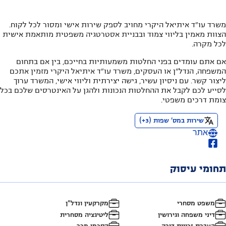
משרד עו"ד איתיאל היקרי מחויב לספק שירות אישי ומסור לכל לקוח.
הצוות מאמין בליווי צמוד ובבניית אסטרטגיה משפטית מותאמת אישית
לכל מקרה.
אם אתם עומדים בפני החלטות משמעותיות בחייכם, בין אם בתחום
המשפחה, הנדל"ן או העסקים, משרד עו"ד איתיאל היקרי מזמין אתכם
ליצור קשר. עם ניסיון עשיר, גישה יצירתית וליווי אישי, המשרד ערוך
לסייע לכם לקבל את ההחלטות הנכונות ולהגן על האינטרסים שלכם בכל
צומת דרכים משפטי.
שירות במס' שפות
(
3
+)
אתר
תחומי עיסוק
משפט מסחרי
מקרקעין ונדל"ן
דיני משפחה וגירושין
ליטיגציה מסחרית
העברת זכויות דירה
הסכמי מכר