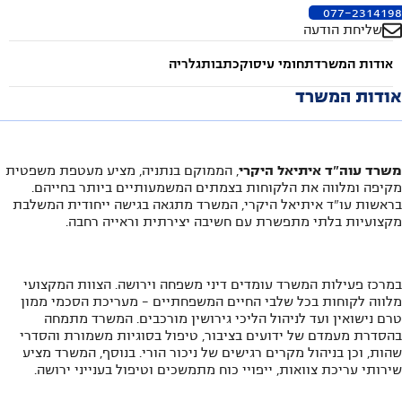
077-2314198
שליחת הודעה
אודות המשרד
תחומי עיסוק
כתבות
גלריה
אודות המשרד
משרד עוה"ד איתיאל היקרי
, הממוקם בנתניה, מציע מעטפת משפטית
מקיפה ומלווה את הלקוחות בצמתים המשמעותיים ביותר בחייהם.
בראשות עו"ד איתיאל היקרי, המשרד מתגאה בגישה ייחודית המשלבת
מקצועיות בלתי מתפשרת עם חשיבה יצירתית וראייה רחבה.
במרכז פעילות המשרד עומדים דיני משפחה וירושה. הצוות המקצועי
מלווה לקוחות בכל שלבי החיים המשפחתיים - מעריכת הסכמי ממון
טרם נישואין ועד לניהול הליכי גירושין מורכבים. המשרד מתמחה
בהסדרת מעמדם של ידועים בציבור, טיפול בסוגיות משמורת והסדרי
שהות, וכן בניהול מקרים רגישים של ניכור הורי. בנוסף, המשרד מציע
שירותי עריכת צוואות, ייפויי כוח מתמשכים וטיפול בענייני ירושה.