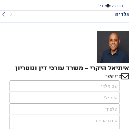
17.03.21
7 דק'
גלריה
איתיאל היקרי - משרד עורכי דין ונוטריון
צרו קשר
שם מלא*
אימייל*
טלפון*
סיבת הפנייה