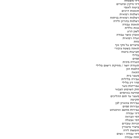
דיני משפחה
דיני נזיקין ופיצויים
ביטוח לאומי
תאונות דרכים
רשלנות רפואית
רשלנות רפואית בניתוח
רשלנות בהריון ולידה
תאונת עבודה
נכות כללית
לשון הרע
אובדן כושר עבודה
ועדה רפואית
גזזת
פיצויים על נזקי גוף
תאונה בשטח ציבורי
תביעות ביטוח
פלילי
סמים
הטרדה מינית
תעודת יושר / מחיקת רישום פלילי
הלבנת הון
הונאה
מעצר בית
עבירה פלילית
סדר דין פלילי
עבריינות נוער
חוק השיפוט הצבאי
סחיטה באיומים
מעצר עד תום ההליכים
תקיפה
עבירות צווארון לבן
עבירות סמים
עבירות מחשב ואינטרנט
דיני עבודה
דמי הבראה
דמי אבטלה
זכויות עובדים
פיצויי פיטורין
חופשת לידה
דיני עבודה - נשים
חוזה עבודה