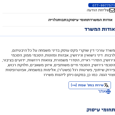
077-9977571
שליחת הודעה
אודות המשרד
תחומי עיסוק
כתבות
גלריה
אודות המשרד
משרד עורכי דין שוקרי פקס עוסק בדיני משפחה על כל היבטיהם,
לרבות: דיני נישואין וגירושין, אבהות ומזונות, הסכמי ממון, הסכמי
גירושין, הסדרי ראייה, הסדרי משמורת, צוואות וירושות, ידועים בציבור,
הסכמי גירושין, הסכמי חיים משותפים, איזון משאבים, חלוקת רכוש,
פירוק שיתוף, פשיטות רגל (פשט"ר), אלימות במשפחה, אפוטרופסות
וצווי הגנה. כמו כן, במקום ניתן ליהנות משירו
שירות במס' שפות
(
4
+)
אתר
תחומי עיסוק