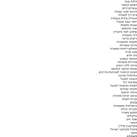
הלנת שכר
הסכם קיבוצי
עובדים זרים
הרעת תנאי עבודה
בית דין לעבודה
הטרדה מינית בעבודה
יחסי עובד מעביד
שעות נוספות
שכר מינימום
שימוע לפני פיטורין
דיני תעבורה
רישיון נהיגה
תקנות התעבורה
נהיגה בשכרות
תשלום דוחות משטרה
פגע וברח
נהג חדש
תאונת אופנוע
מהירות מופרזת
נהיגה ללא רישיון
שיטת הניקוד החדשה
המכון הרפואי לבטיחות בדרכים
אלכוהול ונהיגה
הוצאה לפועל
פשיטת רגל
לשכת ההוצאה לפועל
חובות אבודים
איחוד תיקים
עיכוב יציאה מהארץ
גביית חובות
בנקים
גרפולוגיה משפטית
חקירת יכולת
הסכם פשרה
עיקולים
שטר חוב
הפטר
מקרקעין ונדל"ן
מינהל מקרקעי ישראל
טאבו
משכנתא