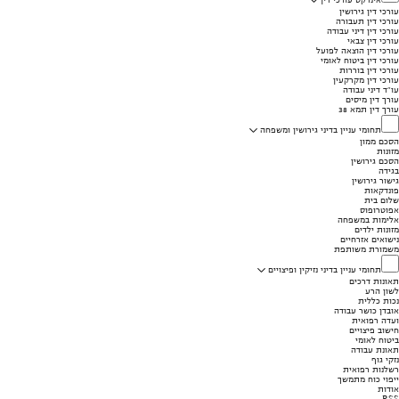
עורכי דין גירושין
עורכי דין תעבורה
עורכי דין דיני עבודה
עורכי דין צבאי
עורכי דין הוצאה לפועל
עורכי דין ביטוח לאומי
עורכי דין בוררות
עורכי דין מקרקעין
עו"ד דיני עבודה
עורך דין מיסים
עורך דין תמא 38
תחומי עניין בדיני גירושין ומשפחה
הסכם ממון
מזונות
הסכם גירושין
בגידה
גישור גירושין
פונדקאות
שלום בית
אפוטרופוס
אלימות במשפחה
מזונות ילדים
נישואים אזרחיים
משמורת משותפת
תחומי עניין בדיני נזיקין ופיצויים
תאונות דרכים
לשון הרע
נכות כללית
אובדן כושר עבודה
ועדה רפואית
חישוב פיצויים
ביטוח לאומי
תאונת עבודה
נזקי גוף
רשלנות רפואית
ייפוי כוח מתמשך
אודות