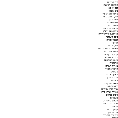
מס רכישה
קבוצת רכישה
תמ"א 38
מס שבח
מיסוי מקרקעין
חוק המקרקעין
דיור מוגן
דמי מפתח
פינוי בינוי
הסכם שכירות
עסקאות נדל"ן
קניית/מכירת דירה
בית משותף
תכנון ובניה
תיווך
ליקויי בניה
דירות מכונס נכסים
היטל השבחה
קרקע חקלאית
משפט מסחרי
רשם החברות
עמותות
פירוק חברה
הקמת חברה
מכרזים
זכרון דברים
הרמת מסך
זכיינות
רישוי עסקים
יבוא ויצוא
שותפות עסקית
אגודה שיתופית
כינוס נכסים
פטנטים
הסכם מייסדים
גישור ובוררות
חוזים
קניין רוחני
גניבת עין
נושאים נוספים