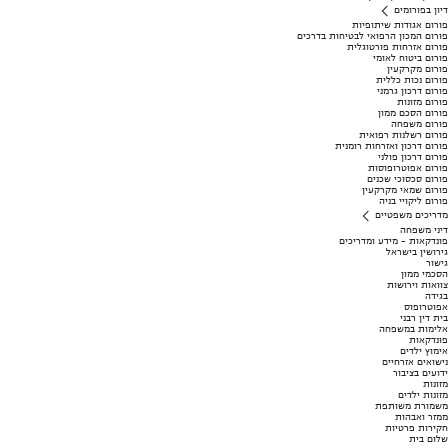
דיון בפורומים
פורום אגודות שיתופיות
פורום המכון הרפואי לבטיחות בדרכים
פורום אזרחות פורטוגלית
פורום ביטוח לאומי
פורום מקרקעין
פורום נכות כללית
פורום דרכון גרמני
פורום מזונות
פורום הסכם ממון
פורום משפחה
פורום רשלנות רפואית
פורום דרכון ואזרחות רומנית
פורום דרכון פולני
פורום אפוטרופוסות
פורום סכסוכי שכנים
פורום שמאי מקרקעין
פורום ליקויי בניה
מדריכים משפטיים
דיני משפחה
פונדקאות - מידע ומדריכים
גירושין בישראל
גישור
הסכמי ממון
צוואות וירושות
בגידה
אפוטרופוס
בית דין רבני
אלימות במשפחה
פונדקאות
אימוץ ילדים
נישואים אזרחיים
ידועים בציבור
מזונות
מזונות ילדים
משמורת משותפת
ממזר ואבהות
חקירות פרטיות
שלום בית