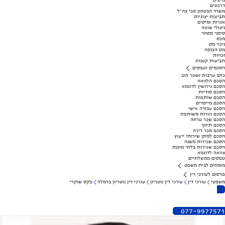
מיסים
דרכונים
משרד הבטחון ונכי צה"ל
תביעות יצוגיות
אגרות ומיסים
ניצולי שואה
סימני מסחר
מכס
ניכוי מס
מס הכנסה
זכויות
תביעות קטנות
הסכמים וטפסים
כתב ערבות ושטר חוב
הסכם הלוואה
הסכם גירושין לדוגמא
הסכם סודיות
הסכם שותפות
הסכם מייסדים
הסכם עבודה אישי
הסכם הורות משותפת
הסכם שכר טרחה
הסכם תיווך
הסכם מכר דירה
הסכם למתן שירותי ייעוץ
הסכם שכירות משנה
הסכם שכירות בלתי מוגנת
צוואה לדוגמא
טפסים ממשלתיים
מומחים לבית משפט
פרסום לעורכי דין
משפטי
עורכי דין
עורכי דין נוטריון
עורכי דין נוטריון ברמלה
פקס שוקרי
077-9977571