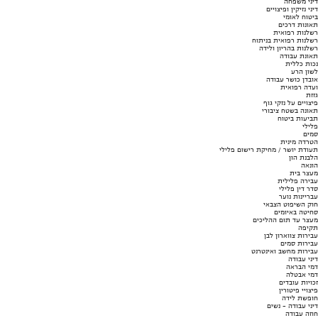
דיני משפחה
דיני נזיקין ופיצויים
ביטוח לאומי
תאונות דרכים
רשלנות רפואית
רשלנות רפואית בניתוח
רשלנות בהריון ולידה
תאונת עבודה
נכות כללית
לשון הרע
אובדן כושר עבודה
ועדה רפואית
גזזת
פיצויים על נזקי גוף
תאונה בשטח ציבורי
תביעות ביטוח
פלילי
סמים
הטרדה מינית
תעודת יושר / מחיקת רישום פלילי
הלבנת הון
הונאה
מעצר בית
עבירה פלילית
סדר דין פלילי
עבריינות נוער
חוק השיפוט הצבאי
סחיטה באיומים
מעצר עד תום ההליכים
תקיפה
עבירות צווארון לבן
עבירות סמים
עבירות מחשב ואינטרנט
דיני עבודה
דמי הבראה
דמי אבטלה
זכויות עובדים
פיצויי פיטורין
חופשת לידה
דיני עבודה - נשים
חוזה עבודה