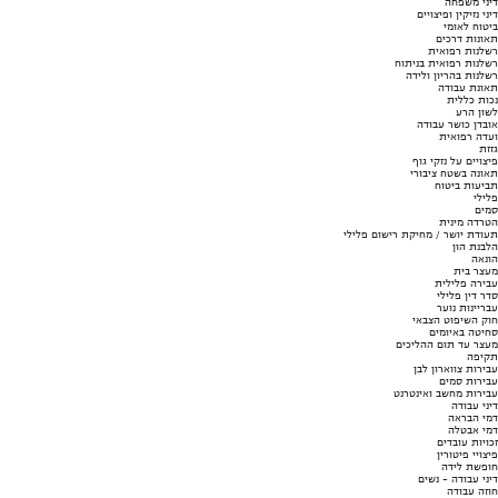
דיני משפחה
דיני נזיקין ופיצויים
ביטוח לאומי
תאונות דרכים
רשלנות רפואית
רשלנות רפואית בניתוח
רשלנות בהריון ולידה
תאונת עבודה
נכות כללית
לשון הרע
אובדן כושר עבודה
ועדה רפואית
גזזת
פיצויים על נזקי גוף
תאונה בשטח ציבורי
תביעות ביטוח
פלילי
סמים
הטרדה מינית
תעודת יושר / מחיקת רישום פלילי
הלבנת הון
הונאה
מעצר בית
עבירה פלילית
סדר דין פלילי
עבריינות נוער
חוק השיפוט הצבאי
סחיטה באיומים
מעצר עד תום ההליכים
תקיפה
עבירות צווארון לבן
עבירות סמים
עבירות מחשב ואינטרנט
דיני עבודה
דמי הבראה
דמי אבטלה
זכויות עובדים
פיצויי פיטורין
חופשת לידה
דיני עבודה - נשים
חוזה עבודה