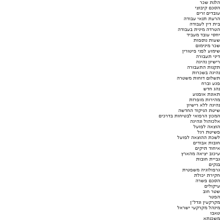
הלנת שכר
הסכם קיבוצי
עובדים זרים
הרעת תנאי עבודה
בית דין לעבודה
הטרדה מינית בעבודה
יחסי עובד מעביד
שעות נוספות
שכר מינימום
שימוע לפני פיטורין
דיני תעבורה
רישיון נהיגה
תקנות התעבורה
נהיגה בשכרות
תשלום דוחות משטרה
פגע וברח
נהג חדש
תאונת אופנוע
מהירות מופרזת
נהיגה ללא רישיון
שיטת הניקוד החדשה
המכון הרפואי לבטיחות בדרכים
אלכוהול ונהיגה
הוצאה לפועל
פשיטת רגל
לשכת ההוצאה לפועל
חובות אבודים
איחוד תיקים
עיכוב יציאה מהארץ
גביית חובות
בנקים
גרפולוגיה משפטית
חקירת יכולת
הסכם פשרה
עיקולים
שטר חוב
הפטר
מקרקעין ונדל"ן
מינהל מקרקעי ישראל
טאבו
משכנתא