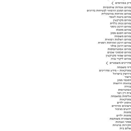
דיון בפורומים
פורום אגודות שיתופיות
פורום המכון הרפואי לבטיחות בדרכים
פורום אזרחות פורטוגלית
פורום ביטוח לאומי
פורום מקרקעין
פורום נכות כללית
פורום דרכון גרמני
פורום מזונות
פורום הסכם ממון
פורום משפחה
פורום רשלנות רפואית
פורום דרכון ואזרחות רומנית
פורום דרכון פולני
פורום אפוטרופוסות
פורום סכסוכי שכנים
פורום שמאי מקרקעין
פורום ליקויי בניה
מדריכים משפטיים
דיני משפחה
פונדקאות - מידע ומדריכים
גירושין בישראל
גישור
הסכמי ממון
צוואות וירושות
בגידה
אפוטרופוס
בית דין רבני
אלימות במשפחה
פונדקאות
אימוץ ילדים
נישואים אזרחיים
ידועים בציבור
מזונות
מזונות ילדים
משמורת משותפת
ממזר ואבהות
חקירות פרטיות
שלום בית