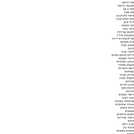
מס רכישה
קבוצת רכישה
תמ"א 38
מס שבח
מיסוי מקרקעין
חוק המקרקעין
דיור מוגן
דמי מפתח
פינוי בינוי
הסכם שכירות
עסקאות נדל"ן
קניית/מכירת דירה
בית משותף
תכנון ובניה
תיווך
ליקויי בניה
דירות מכונס נכסים
היטל השבחה
קרקע חקלאית
משפט מסחרי
רשם החברות
עמותות
פירוק חברה
הקמת חברה
מכרזים
זכרון דברים
הרמת מסך
זכיינות
רישוי עסקים
יבוא ויצוא
שותפות עסקית
אגודה שיתופית
כינוס נכסים
פטנטים
הסכם מייסדים
גישור ובוררות
חוזים
קניין רוחני
גניבת עין
נושאים נוספים