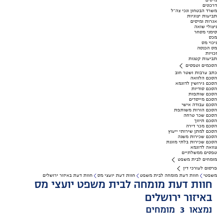
מיסים
דרכונים
משרד הבטחון ונכי צה"ל
תביעות יצוגיות
אגרות ומיסים
ניצולי שואה
סימני מסחר
מכס
ניכוי מס
מס הכנסה
זכויות
תביעות קטנות
הסכמים וטפסים
כתב ערבות ושטר חוב
הסכם הלוואה
הסכם גירושין לדוגמא
הסכם סודיות
הסכם שותפות
הסכם מייסדים
הסכם עבודה אישי
הסכם הורות משותפת
הסכם שכר טרחה
הסכם תיווך
הסכם מכר דירה
הסכם למתן שירותי ייעוץ
הסכם שכירות משנה
הסכם שכירות בלתי מוגנת
צוואה לדוגמא
טפסים ממשלתיים
מומחים לבית משפט
פרסום לעורכי דין
משפטי
חוות דעת מומחה לבית משפט
חוות דעת יועצי מס
חוות דעת באיזור ירושלים
חוות דעת מומחה לבית משפט יועצי מס
באיזור ירושלים
נמצאו
3
מומחים