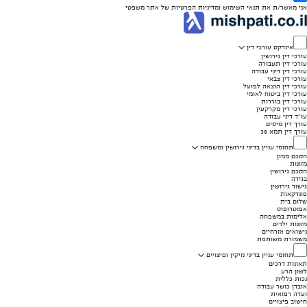
אני מאשר/ת את
תנאי השימוש
ומדיניות הפרטיות
של אתר משפטי
אינדקס עורכי דין
עורכי דין גירושין
עורכי דין תעבורה
עורכי דין דיני עבודה
עורכי דין צבאי
עורכי דין הוצאה לפועל
עורכי דין ביטוח לאומי
עורכי דין בוררות
עורכי דין מקרקעין
עו"ד דיני עבודה
עורך דין מיסים
עורך דין תמא 38
תחומי עניין בדיני גירושין ומשפחה
הסכם ממון
מזונות
הסכם גירושין
בגידה
גישור גירושין
פונדקאות
שלום בית
אפוטרופוס
אלימות במשפחה
מזונות ילדים
נישואים אזרחיים
משמורת משותפת
תחומי עניין בדיני נזיקין ופיצויים
תאונות דרכים
לשון הרע
נכות כללית
אובדן כושר עבודה
ועדה רפואית
חישוב פיצויים