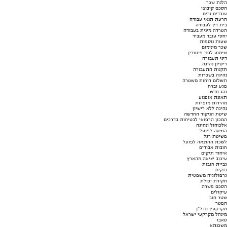
הלנת שכר
הסכם קיבוצי
עובדים זרים
הרעת תנאי עבודה
בית דין לעבודה
הטרדה מינית בעבודה
יחסי עובד מעביד
שעות נוספות
שכר מינימום
שימוע לפני פיטורין
דיני תעבורה
רישיון נהיגה
תקנות התעבורה
נהיגה בשכרות
תשלום דוחות משטרה
פגע וברח
נהג חדש
תאונת אופנוע
מהירות מופרזת
נהיגה ללא רישיון
שיטת הניקוד החדשה
המכון הרפואי לבטיחות בדרכים
אלכוהול ונהיגה
הוצאה לפועל
פשיטת רגל
לשכת ההוצאה לפועל
חובות אבודים
איחוד תיקים
עיכוב יציאה מהארץ
גביית חובות
בנקים
גרפולוגיה משפטית
חקירת יכולת
הסכם פשרה
עיקולים
שטר חוב
הפטר
מקרקעין ונדל"ן
מינהל מקרקעי ישראל
טאבו
משכנתא