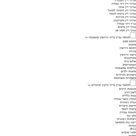
עורכי דין תעבורה
עורכי דין דיני עבודה
עורכי דין צבאי
עורכי דין הוצאה לפועל
עורכי דין ביטוח לאומי
עורכי דין בוררות
עורכי דין מקרקעין
עו"ד דיני עבודה
עורך דין מיסים
עורך דין תמא 38
תחומי עניין בדיני גירושין ומשפחה
הסכם ממון
מזונות
הסכם גירושין
בגידה
גישור גירושין
פונדקאות
שלום בית
אפוטרופוס
אלימות במשפחה
מזונות ילדים
נישואים אזרחיים
משמורת משותפת
תחומי עניין בדיני נזיקין ופיצויים
תאונות דרכים
לשון הרע
נכות כללית
אובדן כושר עבודה
ועדה רפואית
חישוב פיצויים
ביטוח לאומי
תאונת עבודה
נזקי גוף
רשלנות רפואית
ייפוי כוח מתמשך
אודות
RSS
תנאי שימוש
חוקים