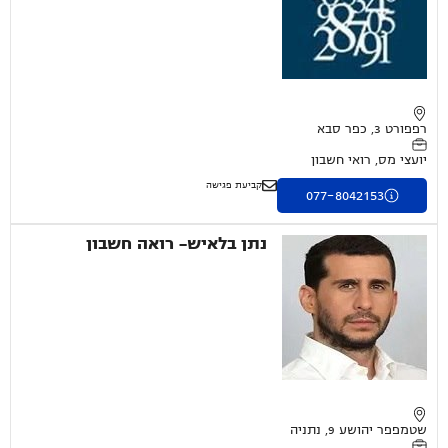
רפפורט 3, כפר סבא
יועצי מס, רואי חשבון
קביעת פגישה
077-8042153
נתן בלאיש- רואה חשבון
שטמפפר יהושע 9, נתניה