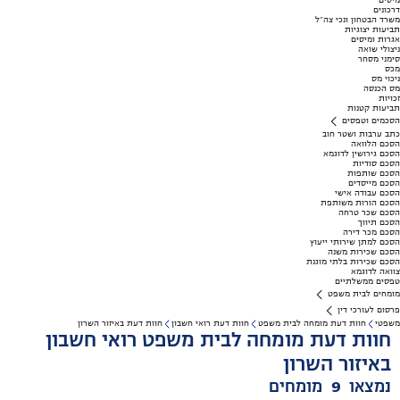
מיסים
דרכונים
משרד הבטחון ונכי צה"ל
תביעות יצוגיות
אגרות ומיסים
ניצולי שואה
סימני מסחר
מכס
ניכוי מס
מס הכנסה
זכויות
תביעות קטנות
הסכמים וטפסים
כתב ערבות ושטר חוב
הסכם הלוואה
הסכם גירושין לדוגמא
הסכם סודיות
הסכם שותפות
הסכם מייסדים
הסכם עבודה אישי
הסכם הורות משותפת
הסכם שכר טרחה
הסכם תיווך
הסכם מכר דירה
הסכם למתן שירותי ייעוץ
הסכם שכירות משנה
הסכם שכירות בלתי מוגנת
צוואה לדוגמא
טפסים ממשלתיים
מומחים לבית משפט
פרסום לעורכי דין
משפטי
חוות דעת מומחה לבית משפט
חוות דעת רואי חשבון
חוות דעת באיזור השרון
חוות דעת מומחה לבית משפט רואי חשבון
באיזור השרון
נמצאו
9
מומחים