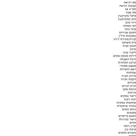
מס רכישה
קבוצת רכישה
תמ"א 38
מס שבח
מיסוי מקרקעין
חוק המקרקעין
דיור מוגן
דמי מפתח
פינוי בינוי
הסכם שכירות
עסקאות נדל"ן
קניית/מכירת דירה
בית משותף
תכנון ובניה
תיווך
ליקויי בניה
דירות מכונס נכסים
היטל השבחה
קרקע חקלאית
משפט מסחרי
רשם החברות
עמותות
פירוק חברה
הקמת חברה
מכרזים
זכרון דברים
הרמת מסך
זכיינות
רישוי עסקים
יבוא ויצוא
שותפות עסקית
אגודה שיתופית
כינוס נכסים
פטנטים
הסכם מייסדים
גישור ובוררות
חוזים
קניין רוחני
גניבת עין
נושאים נוספים