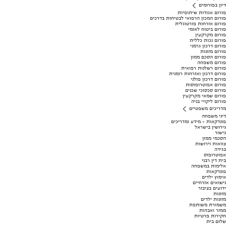
דיון בפורומים
פורום אגודות שיתופיות
פורום המכון הרפואי לבטיחות בדרכים
פורום אזרחות פורטוגלית
פורום ביטוח לאומי
פורום מקרקעין
פורום נכות כללית
פורום דרכון גרמני
פורום מזונות
פורום הסכם ממון
פורום משפחה
פורום רשלנות רפואית
פורום דרכון ואזרחות רומנית
פורום דרכון פולני
פורום אפוטרופוסות
פורום סכסוכי שכנים
פורום שמאי מקרקעין
פורום ליקויי בניה
מדריכים משפטיים
דיני משפחה
פונדקאות - מידע ומדריכים
גירושין בישראל
גישור
הסכמי ממון
צוואות וירושות
בגידה
אפוטרופוס
בית דין רבני
אלימות במשפחה
פונדקאות
אימוץ ילדים
נישואים אזרחיים
ידועים בציבור
מזונות
מזונות ילדים
משמורת משותפת
ממזר ואבהות
חקירות פרטיות
שלום בית