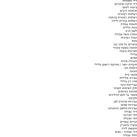
דיני משפחה
דיני נזיקין ופיצויים
ביטוח לאומי
תאונות דרכים
רשלנות רפואית
רשלנות רפואית בניתוח
רשלנות בהריון ולידה
תאונת עבודה
נכות כללית
לשון הרע
אובדן כושר עבודה
ועדה רפואית
גזזת
פיצויים על נזקי גוף
תאונה בשטח ציבורי
תביעות ביטוח
פלילי
סמים
הטרדה מינית
תעודת יושר / מחיקת רישום פלילי
הלבנת הון
הונאה
מעצר בית
עבירה פלילית
סדר דין פלילי
עבריינות נוער
חוק השיפוט הצבאי
סחיטה באיומים
מעצר עד תום ההליכים
תקיפה
עבירות צווארון לבן
עבירות סמים
עבירות מחשב ואינטרנט
דיני עבודה
דמי הבראה
דמי אבטלה
זכויות עובדים
פיצויי פיטורין
חופשת לידה
דיני עבודה - נשים
חוזה עבודה