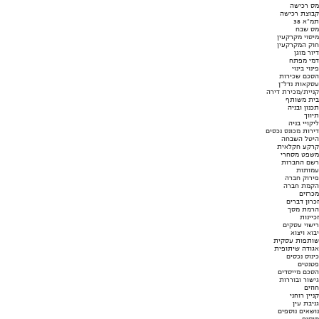
מס רכישה
קבוצת רכישה
תמ"א 38
מס שבח
מיסוי מקרקעין
חוק המקרקעין
דיור מוגן
דמי מפתח
פינוי בינוי
הסכם שכירות
עסקאות נדל"ן
קניית/מכירת דירה
בית משותף
תכנון ובניה
תיווך
ליקויי בניה
דירות מכונס נכסים
היטל השבחה
קרקע חקלאית
משפט מסחרי
רשם החברות
עמותות
פירוק חברה
הקמת חברה
מכרזים
זכרון דברים
הרמת מסך
זכיינות
רישוי עסקים
יבוא ויצוא
שותפות עסקית
אגודה שיתופית
כינוס נכסים
פטנטים
הסכם מייסדים
גישור ובוררות
חוזים
קניין רוחני
גניבת עין
נושאים נוספים