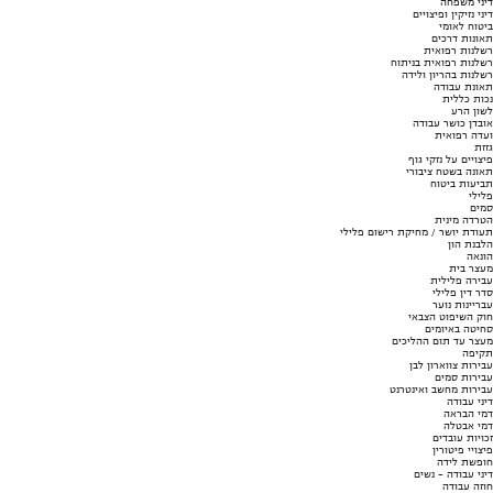
דיני משפחה
דיני נזיקין ופיצויים
ביטוח לאומי
תאונות דרכים
רשלנות רפואית
רשלנות רפואית בניתוח
רשלנות בהריון ולידה
תאונת עבודה
נכות כללית
לשון הרע
אובדן כושר עבודה
ועדה רפואית
גזזת
פיצויים על נזקי גוף
תאונה בשטח ציבורי
תביעות ביטוח
פלילי
סמים
הטרדה מינית
תעודת יושר / מחיקת רישום פלילי
הלבנת הון
הונאה
מעצר בית
עבירה פלילית
סדר דין פלילי
עבריינות נוער
חוק השיפוט הצבאי
סחיטה באיומים
מעצר עד תום ההליכים
תקיפה
עבירות צווארון לבן
עבירות סמים
עבירות מחשב ואינטרנט
דיני עבודה
דמי הבראה
דמי אבטלה
זכויות עובדים
פיצויי פיטורין
חופשת לידה
דיני עבודה - נשים
חוזה עבודה