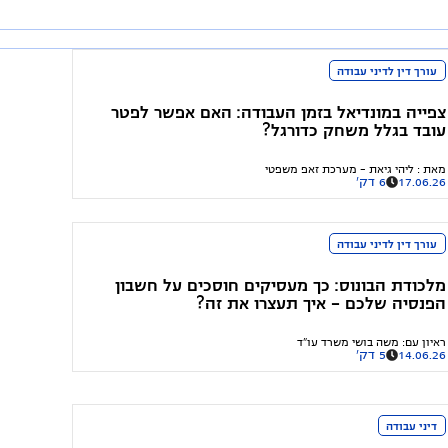
עורך דין לדיני עבודה
צפייה במונדיאל בזמן העבודה: האם אפשר לפטר
עובד בגלל משחק כדורגל?
מאת
:
ליהי גיאת - מערכת זאפ משפטי
17.06.26
6 דק'
עורך דין לדיני עבודה
מלכודת הבונוס: כך מעסיקים חוסכים על חשבון
הפנסיה שלכם - איך תעצרו את זה?
ראיון עם
:
משה בושי משרד עו"ד
14.06.26
5 דק'
דיני עבודה