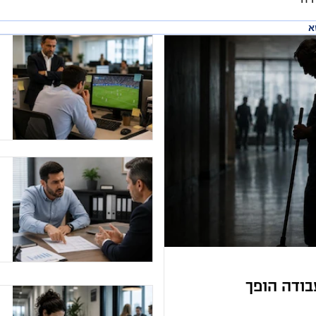
א
בודה הופך