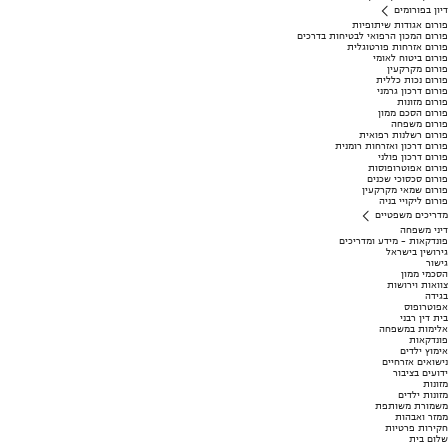
דיון בפורומים
פורום אגודות שיתופיות
פורום המכון הרפואי לבטיחות בדרכים
פורום אזרחות פורטוגלית
פורום ביטוח לאומי
פורום מקרקעין
פורום נכות כללית
פורום דרכון גרמני
פורום מזונות
פורום הסכם ממון
פורום משפחה
פורום רשלנות רפואית
פורום דרכון ואזרחות רומנית
פורום דרכון פולני
פורום אפוטרופוסות
פורום סכסוכי שכנים
פורום שמאי מקרקעין
פורום ליקויי בניה
מדריכים משפטיים
דיני משפחה
פונדקאות - מידע ומדריכים
גירושין בישראל
גישור
הסכמי ממון
צוואות וירושות
בגידה
אפוטרופוס
בית דין רבני
אלימות במשפחה
פונדקאות
אימוץ ילדים
נישואים אזרחיים
ידועים בציבור
מזונות
מזונות ילדים
משמורת משותפת
ממזר ואבהות
חקירות פרטיות
שלום בית