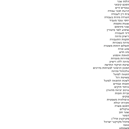
הלנת שכר
הסכם קיבוצי
עובדים זרים
הרעת תנאי עבודה
בית דין לעבודה
הטרדה מינית בעבודה
יחסי עובד מעביד
שעות נוספות
שכר מינימום
שימוע לפני פיטורין
דיני תעבורה
רישיון נהיגה
תקנות התעבורה
נהיגה בשכרות
תשלום דוחות משטרה
פגע וברח
נהג חדש
תאונת אופנוע
מהירות מופרזת
נהיגה ללא רישיון
שיטת הניקוד החדשה
המכון הרפואי לבטיחות בדרכים
אלכוהול ונהיגה
הוצאה לפועל
פשיטת רגל
לשכת ההוצאה לפועל
חובות אבודים
איחוד תיקים
עיכוב יציאה מהארץ
גביית חובות
בנקים
גרפולוגיה משפטית
חקירת יכולת
הסכם פשרה
עיקולים
שטר חוב
הפטר
מקרקעין ונדל"ן
מינהל מקרקעי ישראל
טאבו
משכנתא