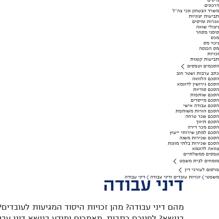
מיסים
דרכונים
משרד הבטחון ונכי צה"ל
תביעות יצוגיות
אגרות ומיסים
ניצולי שואה
סימני מסחר
מכס
ניכוי מס
מס הכנסה
זכויות
תביעות קטנות
הסכמים וטפסים
כתב ערבות ושטר חוב
הסכם הלוואה
הסכם גירושין לדוגמא
הסכם סודיות
הסכם שותפות
הסכם מייסדים
הסכם עבודה אישי
הסכם הורות משותפת
הסכם שכר טרחה
הסכם תיווך
הסכם מכר דירה
הסכם למתן שירותי ייעוץ
הסכם שכירות משנה
הסכם שכירות בלתי מוגנת
צוואה לדוגמא
טפסים ממשלתיים
מומחים לבית משפט
פרסום לעורכי דין
משפטי
זכויות עובדים ודיני עבודה
דיני עבודה
דיני עבודה
מהם דיני עבודה? מהן זכויות היסוד המגיעות לעובדים
בנושא? לפניכם כתבות, מאמרים ומידע בנושא דיני עבו