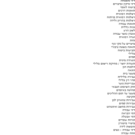
דיני משפחה
דיני נזיקין ופיצויים
ביטוח לאומי
תאונות דרכים
רשלנות רפואית
רשלנות רפואית בניתוח
רשלנות בהריון ולידה
תאונת עבודה
נכות כללית
לשון הרע
אובדן כושר עבודה
ועדה רפואית
גזזת
פיצויים על נזקי גוף
תאונה בשטח ציבורי
תביעות ביטוח
פלילי
סמים
הטרדה מינית
תעודת יושר / מחיקת רישום פלילי
הלבנת הון
הונאה
מעצר בית
עבירה פלילית
סדר דין פלילי
עבריינות נוער
חוק השיפוט הצבאי
סחיטה באיומים
מעצר עד תום ההליכים
תקיפה
עבירות צווארון לבן
עבירות סמים
עבירות מחשב ואינטרנט
דיני עבודה
דמי הבראה
דמי אבטלה
זכויות עובדים
פיצויי פיטורין
חופשת לידה
דיני עבודה - נשים
חוזה עבודה