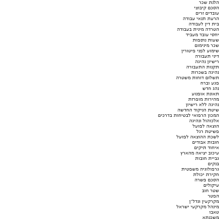
הלנת שכר
הסכם קיבוצי
עובדים זרים
הרעת תנאי עבודה
בית דין לעבודה
הטרדה מינית בעבודה
יחסי עובד מעביד
שעות נוספות
שכר מינימום
שימוע לפני פיטורין
דיני תעבורה
רישיון נהיגה
תקנות התעבורה
נהיגה בשכרות
תשלום דוחות משטרה
פגע וברח
נהג חדש
תאונת אופנוע
מהירות מופרזת
נהיגה ללא רישיון
שיטת הניקוד החדשה
המכון הרפואי לבטיחות בדרכים
אלכוהול ונהיגה
הוצאה לפועל
פשיטת רגל
לשכת ההוצאה לפועל
חובות אבודים
איחוד תיקים
עיכוב יציאה מהארץ
גביית חובות
בנקים
גרפולוגיה משפטית
חקירת יכולת
הסכם פשרה
עיקולים
שטר חוב
הפטר
מקרקעין ונדל"ן
מינהל מקרקעי ישראל
טאבו
משכנתא