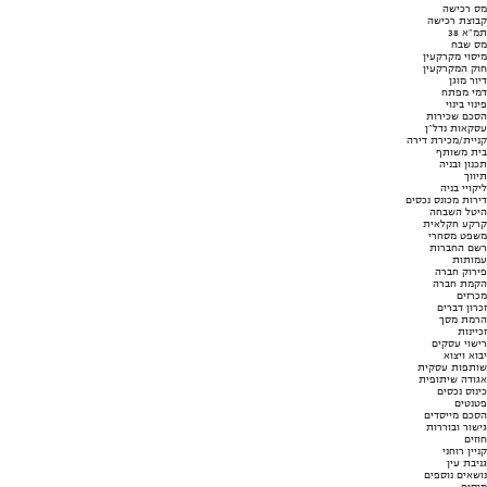
מס רכישה
קבוצת רכישה
תמ"א 38
מס שבח
מיסוי מקרקעין
חוק המקרקעין
דיור מוגן
דמי מפתח
פינוי בינוי
הסכם שכירות
עסקאות נדל"ן
קניית/מכירת דירה
בית משותף
תכנון ובניה
תיווך
ליקויי בניה
דירות מכונס נכסים
היטל השבחה
קרקע חקלאית
משפט מסחרי
רשם החברות
עמותות
פירוק חברה
הקמת חברה
מכרזים
זכרון דברים
הרמת מסך
זכיינות
רישוי עסקים
יבוא ויצוא
שותפות עסקית
אגודה שיתופית
כינוס נכסים
פטנטים
הסכם מייסדים
גישור ובוררות
חוזים
קניין רוחני
גניבת עין
נושאים נוספים