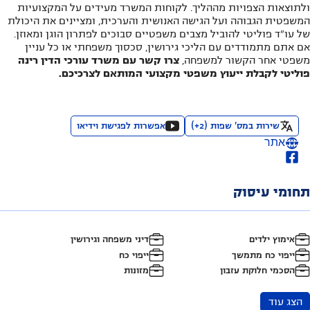
ולתוצאות הצפויות מההליך. לקוחות המשרד מעידים על המקצועיות
המשפטית הגבוהה ועל הגישה האנושית והערכית, ומציינים את היכולת
של עו"ד פוליטי להוביל מצבים משפטיים סבוכים לפתרון הוגן ומאוזן.
אם אתם מתמודדים עם הליכי גירושין, סכסוך משפחתי או כל עניין
משפטי אחר הקשור למשפחה,
צרו קשר עם משרד עורכי הדין רינה
פוליטי לקבלת ייעוץ משפטי מקצועי המותאם לצרכיכם.
שירות במס' שפות
(
2
+)
אפשרות לפגישת וידיאו
אתר
תחומי עיסוק
אימוץ ילדים
דיני משפחה וגירושין
ייפוי כח מתמשך
ייפוי כח
הסכמי חלוקת עזבון
מזונות
הצג עוד