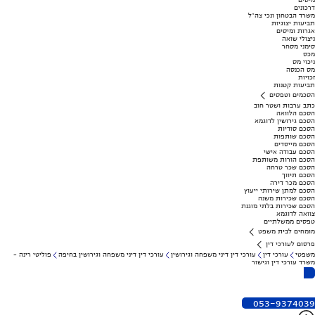
מיסים
דרכונים
משרד הבטחון ונכי צה"ל
תביעות יצוגיות
אגרות ומיסים
ניצולי שואה
סימני מסחר
מכס
ניכוי מס
מס הכנסה
זכויות
תביעות קטנות
הסכמים וטפסים
כתב ערבות ושטר חוב
הסכם הלוואה
הסכם גירושין לדוגמא
הסכם סודיות
הסכם שותפות
הסכם מייסדים
הסכם עבודה אישי
הסכם הורות משותפת
הסכם שכר טרחה
הסכם תיווך
הסכם מכר דירה
הסכם למתן שירותי ייעוץ
הסכם שכירות משנה
הסכם שכירות בלתי מוגנת
צוואה לדוגמא
טפסים ממשלתיים
מומחים לבית משפט
פרסום לעורכי דין
משפטי
עורכי דין
עורכי דין דיני משפחה וגירושין
עורכי דין דיני משפחה וגירושין בחיפה
פוליטי רינה -
משרד עורכי דין וגישור
053-9374039