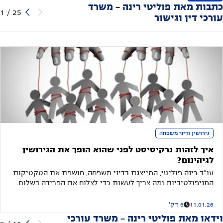
כתבות מאת פוליטי רינה - משרד
1
/
25
עורכי דין וגישור
גירושין ודיני משפחה
איך לזהות נרקיסיסט לפני שהוא הופך את הגירושין
לגיהינום?
עו"ד רינה פוליטי, המייצגת בדיני משפחה, חושפת את הטקטיקות
המניפולטיביות ומה צריך לעשות כדי לצלוח את הפרידה בשלום:
"זיכרו שאתם לא נלחמים עם אדם רציונלי - אתם נלחמים עם
מישהו שמטרתו לנצח בכל מחיר"
11.01.26
6 דק'
וידאו מאת פוליטי רינה - משרד עורכי