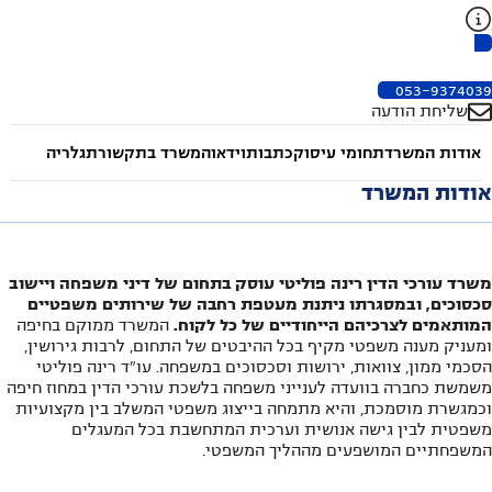
053-9374039
שליחת הודעה
אודות המשרד
תחומי עיסוק
כתבות
וידאו
המשרד בתקשורת
גלריה
אודות המשרד
משרד עורכי הדין רינה פוליטי עוסק בתחום של דיני משפחה ויישוב
סכסוכים, ובמסגרתו ניתנת מעטפת רחבה של שירותים משפטיים
המותאמים לצרכיהם הייחודיים של כל לקוח.
המשרד ממוקם בחיפה
ומעניק מענה משפטי מקיף בכל ההיבטים של התחום, לרבות גירושין,
הסכמי ממון, צוואות, ירושות וסכסוכים במשפחה. עו"ד רינה פוליטי
משמשת כחברה בוועדה לענייני משפחה בלשכת עורכי הדין במחוז חיפה
וכמגשרת מוסמכת, והיא מתמחה בייצוג משפטי המשלב בין מקצועיות
משפטית לבין גישה אנושית וערכית המתחשבת בכל המעגלים
המשפחתיים המושפעים מההליך המשפטי.