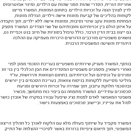
אחריות הורית, הסדרי שהות וזמני שהות עם הילדים, ומינוי אפוטרופוס
לדין לצורך הגנה על זכויות הילדים. בתחום המזונות, המשרד מייצג
לקוחות בהליכים של קביעת מזונות אישה וילדים, הגדלת מזונות,
הפחתת מזונות עקב שינוי נסיבות, ומזונות אישה ללא ילדים, תוך הקפדה
על איזון הולם בין זכויותיהם וחובותיהם של שני הצדדים. המשרד מספק
גם ייצוג בבית הדין הרבני, כולל טיפול בסוגיות של חיוב בגט וכפיית גט,
נושאים משפטיים מורכבים הדורשים היכרות מעמיקה עם ההלכה
היהודית והשיטה המשפטית הרבנית.
בנוסף, המשרד מעניק שירותים משפטיים בעריכת הסכמי ממון לפני
ואחרי נישואין, מסמכים משפטיים המסדירים את הפן הכלכלי בין בני זוג
ומגינים על נכסיהם ועל זכויותיהם. בתחום הצוואות והירושות, עו"ד
פוליטי מסייעת ללקוחות בניסוח צוואות, בעריכת הסכמים בין יורשים
ובהסכמי חלוקת עיזבון, תוך שמירה על זכויות היורשים ומניעת
סכסוכים עתידיים. המשרד מתמחה גם ביפוי כוח מתמשך, מכשיר
משפטי המאפשר לאדם למנות נציג שיפעל עבורו במקרה של אובדן כושר
לנהל את ענייניו, וביישוב סכסוכים באמצעות גישור.
המשרד מקפיד על שיתוף פעולה מלא עם הלקוח לאורך כל תהליך הייצוג
המשפטי, תוך תיאום ציפיות ברורות באשר לסיכויי ההצלחה של התיק