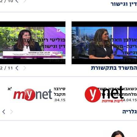
2
/
10
דין וגישור
אולפן וואלה - פוליטי
פוליטי רינה-משרד עורכי
רינה-משרד עורכי דין
דין וגישור- ערוץ 13
וגישור
07.05.26
05.08.26
המשרד בתקשורת
2
/
11
כשאבא ואימא משקרים:
סירבה להיבדק בפוליגרף ולא
מלחמת מזונות כוזבת
תקבל את הכתובה
14.04.15
14.04.15
גלריה