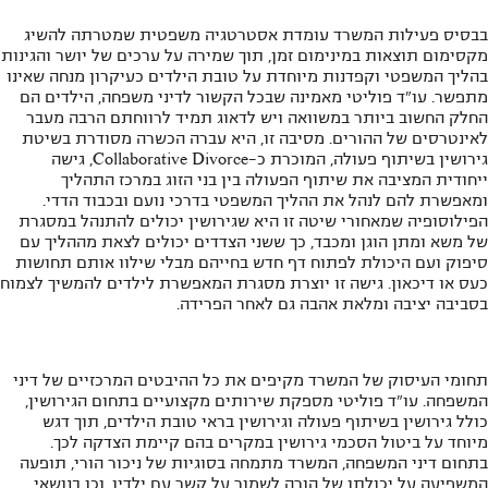
בבסיס פעילות המשרד עומדת אסטרטגיה משפטית שמטרתה להשיג
מקסימום תוצאות במינימום זמן, תוך שמירה על ערכים של יושר והגינות
בהליך המשפטי וקפדנות מיוחדת על טובת הילדים כעיקרון מנחה שאינו
מתפשר. עו"ד פוליטי מאמינה שבכל הקשור לדיני משפחה, הילדים הם
החלק החשוב ביותר במשוואה ויש לדאוג תמיד לרווחתם הרבה מעבר
לאינטרסים של ההורים. מסיבה זו, היא עברה הכשרה מסודרת בשיטת
גירושין בשיתוף פעולה, המוכרת כ-Collaborative Divorce, גישה
ייחודית המציבה את שיתוף הפעולה בין בני הזוג במרכז התהליך
ומאפשרת להם לנהל את ההליך המשפטי בדרכי נועם ובכבוד הדדי.
הפילוסופיה שמאחורי שיטה זו היא שגירושין יכולים להתנהל במסגרת
של משא ומתן הוגן ומכבד, כך ששני הצדדים יכולים לצאת מההליך עם
סיפוק ועם היכולת לפתוח דף חדש בחייהם מבלי שילוו אותם תחושות
כעס או דיכאון. גישה זו יוצרת מסגרת המאפשרת לילדים להמשיך לצמוח
בסביבה יציבה ומלאת אהבה גם לאחר הפרידה.
תחומי העיסוק של המשרד מקיפים את כל ההיבטים המרכזיים של דיני
המשפחה. עו"ד פוליטי מספקת שירותים מקצועיים בתחום הגירושין,
כולל גירושין בשיתוף פעולה וגירושין בראי טובת הילדים, תוך דגש
מיוחד על ביטול הסכמי גירושין במקרים בהם קיימת הצדקה לכך.
בתחום דיני המשפחה, המשרד מתמחה בסוגיות של ניכור הורי, תופעה
המשפיעה על יכולתו של הורה לשמור על קשר עם ילדיו, וכן בנושאי