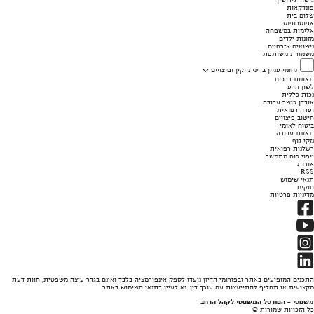
פונדקאות
שלום בית
אפוטרופוס
אלימות במשפחה
מזונות ילדים
נישואים אזרחיים
משמורת משותפת
תחומי עניין בדיני נזיקין ופיצויים
תאונות דרכים
לשון הרע
נכות כללית
אובדן כושר עבודה
ועדה רפואית
חישוב פיצויים
ביטוח לאומי
תאונת עבודה
נזקי גוף
רשלנות רפואית
ייפוי כוח מתמשך
אודות
RSS
תנאי שימוש
חוקים
מדיניות פרטיות
התכנים המופיעים באתר ובפורומי הדיון נועדו לספק אינפורמציה בלבד ואינם בגדר עיצה משפטית, חוות דעת
מקצועית או תחליף להתייעצות עם עורך דין. נא לעיין בתנאי השימוש באתר.
משפטי - הפורטל המשפטי לקהל הרחב
כל הזכויות שמורות ©