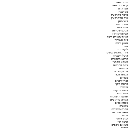
מס רכישה
קבוצת רכישה
תמ"א 38
מס שבח
מיסוי מקרקעין
חוק המקרקעין
דיור מוגן
דמי מפתח
פינוי בינוי
הסכם שכירות
עסקאות נדל"ן
קניית/מכירת דירה
בית משותף
תכנון ובניה
תיווך
ליקויי בניה
דירות מכונס נכסים
היטל השבחה
קרקע חקלאית
משפט מסחרי
רשם החברות
עמותות
פירוק חברה
הקמת חברה
מכרזים
זכרון דברים
הרמת מסך
זכיינות
רישוי עסקים
יבוא ויצוא
שותפות עסקית
אגודה שיתופית
כינוס נכסים
פטנטים
הסכם מייסדים
גישור ובוררות
חוזים
קניין רוחני
גניבת עין
נושאים נוספים