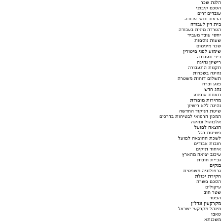
הלנת שכר
הסכם קיבוצי
עובדים זרים
הרעת תנאי עבודה
בית דין לעבודה
הטרדה מינית בעבודה
יחסי עובד מעביד
שעות נוספות
שכר מינימום
שימוע לפני פיטורין
דיני תעבורה
רישיון נהיגה
תקנות התעבורה
נהיגה בשכרות
תשלום דוחות משטרה
פגע וברח
נהג חדש
תאונת אופנוע
מהירות מופרזת
נהיגה ללא רישיון
שיטת הניקוד החדשה
המכון הרפואי לבטיחות בדרכים
אלכוהול ונהיגה
הוצאה לפועל
פשיטת רגל
לשכת ההוצאה לפועל
חובות אבודים
איחוד תיקים
עיכוב יציאה מהארץ
גביית חובות
בנקים
גרפולוגיה משפטית
חקירת יכולת
הסכם פשרה
עיקולים
שטר חוב
הפטר
מקרקעין ונדל"ן
מינהל מקרקעי ישראל
טאבו
משכנתא