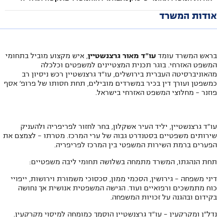
אודות המשרד
בראש המשרד עומד
עו"ד מאור גרצנשטיין
, איש מקצוע מוביל בתחומי
המשפט האזרחי. בוגר תכנית המצטיינים למשפטים וכלכלה
מהאוניברסיטה העברית בירושלים, עו"ד גרצנשטיין רכש ניסיון רב
כמשפטן ועורך דין בכיר במשרדים מובילים, תחת חסותו של פרופ' אסף
פוזנר - מחלוצי המשפט האזרחי בישראל.
עו"ד גרצנשטיין, יליד העיר אשקלון, בחר לחזור לפריפריה ולהעניק
שירותים משפטיים בסטנדרט גבוה של ערי המרכז. מטרתו - לצמצם את
הפערים ברמת השירות המשפטי בין המרכז לפריפריה.
תחת הנהגתו, המשרד מתמחה בשלושה תחומי ליבה משפטיים:
דיני משפחה - גירושין, הסכמי ממון, סכסוכי משמורת וירושות, ייפויי
כוח מתמשכים ורפואיים ועוד. הגישה המשפטית אנושית אך נחושה
בקידום ובהגנה על זכויות המשפחה.
נדל"ן ומקרקעין - עו"ד גרצנשטיין הוסמך כמומחה למיסוי מקרקעין.