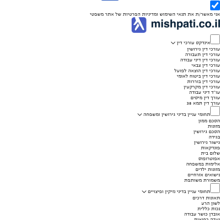
אני מאשר/ת את
תנאי השימוש
ומדיניות הפרטיות
של אתר משפטי
אינדקס עורכי דין
עורכי דין גירושין
עורכי דין תעבורה
עורכי דין דיני עבודה
עורכי דין צבאי
עורכי דין הוצאה לפועל
עורכי דין ביטוח לאומי
עורכי דין בוררות
עורכי דין מקרקעין
עו"ד דיני עבודה
עורך דין מיסים
עורך דין תמא 38
תחומי עניין בדיני גירושין ומשפחה
הסכם ממון
מזונות
הסכם גירושין
בגידה
גישור גירושין
פונדקאות
שלום בית
אפוטרופוס
אלימות במשפחה
מזונות ילדים
נישואים אזרחיים
משמורת משותפת
תחומי עניין בדיני נזיקין ופיצויים
תאונות דרכים
לשון הרע
נכות כללית
אובדן כושר עבודה
ועדה רפואית