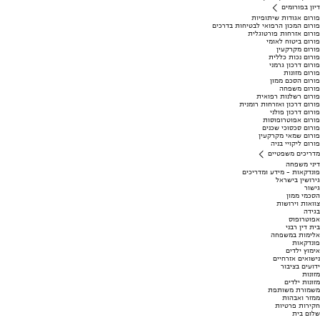
דיון בפורומים
פורום אגודות שיתופיות
פורום המכון הרפואי לבטיחות בדרכים
פורום אזרחות פורטוגלית
פורום ביטוח לאומי
פורום מקרקעין
פורום נכות כללית
פורום דרכון גרמני
פורום מזונות
פורום הסכם ממון
פורום משפחה
פורום רשלנות רפואית
פורום דרכון ואזרחות רומנית
פורום דרכון פולני
פורום אפוטרופוסות
פורום סכסוכי שכנים
פורום שמאי מקרקעין
פורום ליקויי בניה
מדריכים משפטיים
דיני משפחה
פונדקאות - מידע ומדריכים
גירושין בישראל
גישור
הסכמי ממון
צוואות וירושות
בגידה
אפוטרופוס
בית דין רבני
אלימות במשפחה
פונדקאות
אימוץ ילדים
נישואים אזרחיים
ידועים בציבור
מזונות
מזונות ילדים
משמורת משותפת
ממזר ואבהות
חקירות פרטיות
שלום בית