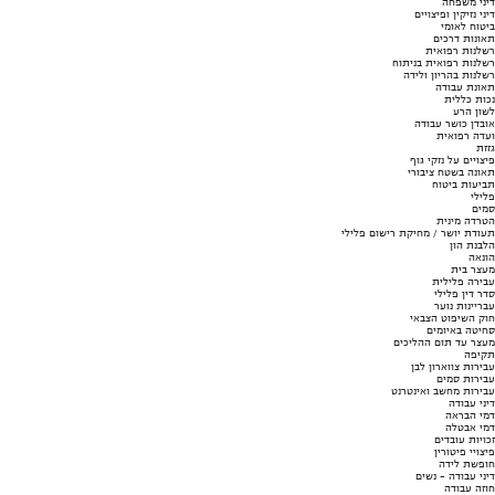
דיני משפחה
דיני נזיקין ופיצויים
ביטוח לאומי
תאונות דרכים
רשלנות רפואית
רשלנות רפואית בניתוח
רשלנות בהריון ולידה
תאונת עבודה
נכות כללית
לשון הרע
אובדן כושר עבודה
ועדה רפואית
גזזת
פיצויים על נזקי גוף
תאונה בשטח ציבורי
תביעות ביטוח
פלילי
סמים
הטרדה מינית
תעודת יושר / מחיקת רישום פלילי
הלבנת הון
הונאה
מעצר בית
עבירה פלילית
סדר דין פלילי
עבריינות נוער
חוק השיפוט הצבאי
סחיטה באיומים
מעצר עד תום ההליכים
תקיפה
עבירות צווארון לבן
עבירות סמים
עבירות מחשב ואינטרנט
דיני עבודה
דמי הבראה
דמי אבטלה
זכויות עובדים
פיצויי פיטורין
חופשת לידה
דיני עבודה - נשים
חוזה עבודה