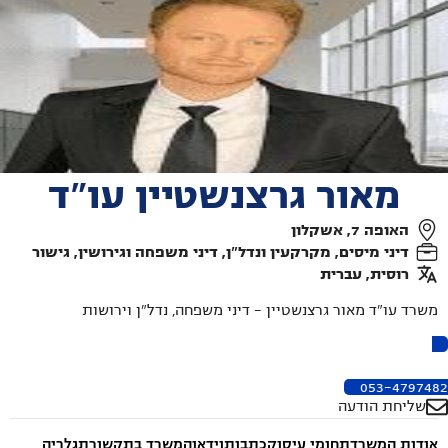
מאור גרצנשטיין עו"ד
האופה 7, אשקלון
דיני מיסים, מקרקעין ונדל"ן, דיני משפחה וגירושין, גישור
רוסית, עברית
משרד עו"ד מאור גרצנשטיין – דיני משפחה, נדל"ן וירושות
053-4797482
שליחת הודעה
אודות המשרד
תחומי עיסוק
כתבות
וידאו
המשרד בתקשורת
גלריה