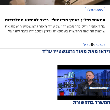
עסקאות נדל"ן
הונאות נדל"ן בעידן הדיגיטלי: כיצד להימנע ממלכודות
עו"ד אופיר וייס כהן ממשרדו של עו"ד מאור גרצנשטיין חושפת את
שיטות ההונאה החדשות בעסקאות נדל"ן ומסבירה כיצד להגן על
עצמכם מהעוקץ הבא
07.01.26
7 דק'
וידאו מאת מאור גרצנשטיין עו"ד
עו''ד מאור גרצנשטיין -
מתאר מציאות משפטית
שבה גבולות בין תחומי
המומחיות מיטשטשים
07.12.25
המשרד בתקשורת