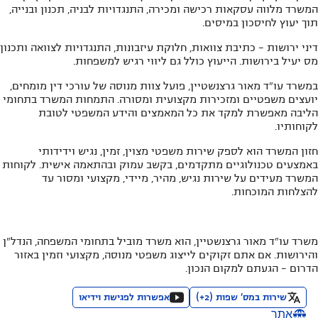
המשרד מלווה עסקאות רכישה ומכירה, התנגדויות לבניה, תכנון ובנייה,
תוך יעוץ לחיסכון במיסים.
דיני ירושות - כתיבת צוואות, חלוקת עיזבונות, התנגדויות לצוואה ותכנון
מס יעיל בירושות. הייעוץ כולל גם ליווי רגיש למשפחות.
במשרד עו"ד מאור גרצנשטיין, פועל צוות מנוסה של עורכי דין מומחים,
יועצים משפטיים ומזכירות מקצועית ומסורה. התמחות המשרד בתחומי
הליבה מאפשרת למקד את כל המאמצים והידע המשפטי לטובת
לקוחותיו.
חזון המשרד הוא לספק שירות משפטי מצוין, זמין, נגיש וידידותי
באמצעים טכנולוגיים מתקדמים, בקשב עמוק ובהתאמה אישית. לקוחות
המשרד מעידים על שירות נגיש, מהיר, מיידי, מקצועי ומסור עד
להצלחות המוכחות.
משרד עו"ד מאור גרצנשטיין, הוא משרד מוביל בתחומי המשפחה, הנדל"ן
והירושות. אם אתם זקוקים לייצוג משפטי מנוסה, מקצועי וזמין באזור
הדרום - הגעתם למקום הנכון.
שירות במס' שפות
(
2
+)
אפשרות לפגישת וידיאו
אתר